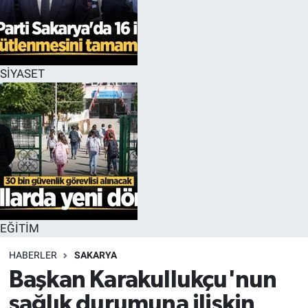
EĞİTİM
MAGAZİN
SİYASET
ÖZEL HABER
HALK54 PANORAMA
EĞİTİM
HABERLER
SAKARYA
Başkan Karakullukçu'nun
sağlık durumuna ilişkin