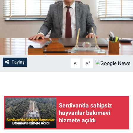
Paylaş
-
+
A
A
Serdivan'da sahipsiz
hayvanlar bakımevi
hizmete açıldı