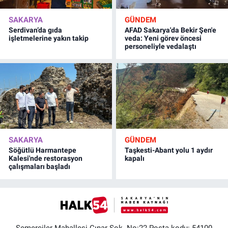
SAKARYA
GÜNDEM
Serdivan’da gıda
AFAD Sakarya'da Bekir Şen'e
işletmelerine yakın takip
veda: Yeni görev öncesi
personeliyle vedalaştı
SAKARYA
GÜNDEM
Söğütlü Harmantepe
Taşkesti-Abant yolu 1 aydır
Kalesi'nde restorasyon
kapalı
çalışmaları başladı