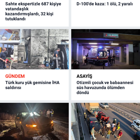
Sahte ekspertizle 687 kişiye
D-100'de kaza: 1 ölü, 2 yaralı
vatandaşlık
kazandırmışlardı, 32 kişi
tutuklandı
GÜNDEM
ASAYİŞ
Türk kuru yük gemisine İHA
Otizmli çocuk ve babaannesi
saldırısı
süs havuzunda ölümden
döndü