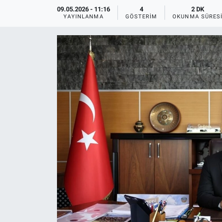
09.05.2026 - 11:16
4
2 DK
EĞİTİM
YAYINLANMA
GÖSTERIM
OKUNMA SÜRES
MAGAZİN
ÖZEL HABER
HALK54 PANORAMA