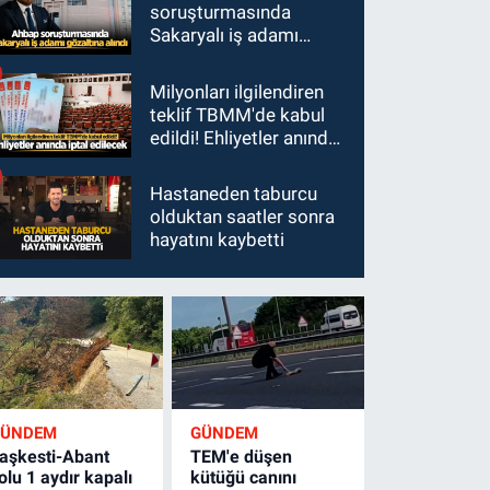
soruşturmasında
Sakaryalı iş adamı
gözaltına alındı
Milyonları ilgilendiren
teklif TBMM'de kabul
edildi! Ehliyetler anında
iptal edilecek
Hastaneden taburcu
olduktan saatler sonra
hayatını kaybetti
GÜNDEM
GÜNDEM
aşkesti-Abant
TEM'e düşen
olu 1 aydır kapalı
kütüğü canını