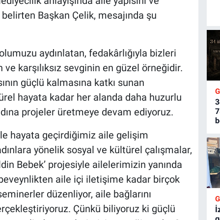
iyecilik anlayışında aile yapısını ve
belirten Başkan Çelik, mesajında şu
olumuzu aydınlatan, fedakârlığıyla bizleri
 ve karşılıksız sevginin en güzel örneğidir.
ısının güçlü kalmasına katkı sunan
ürel hayata kadar her alanda daha huzurlu
3
adına projeler üretmeye devam ediyoruz.
7
b
le hayata geçirdiğimiz aile gelişim
dınlara yönelik sosyal ve kültürel çalışmalar,
din Bebek’ projesiyle ailelerimizin yanında
eveynlikten aile içi iletişime kadar birçok
eminerler düzenliyor, aile bağlarını
çekleştiriyoruz. Çünkü biliyoruz ki güçlü
İ
g