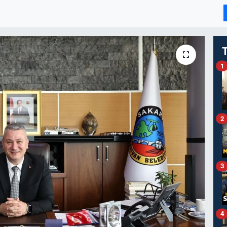
I
1
2
3
4