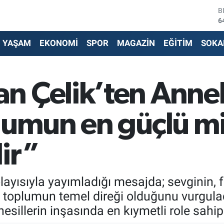
6
D
4
E
YAŞAM
EKONOMİ
SPOR
MAGAZİN
EĞİTİM
SOKA
5
S
6
G
n Çelik’ten Anne
6
B
1
lumun en güçlü m
ir”
ayısıyla yayımladığı mesajda; sevginin, 
n toplumun temel direği olduğunu vurgula
nesillerin inşasında en kıymetli role sahip