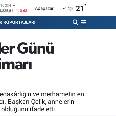
4.225,61
%-0.63
°
21
OLAR
Adapazarı
7,6704
%0
URO
K RÖPORTAJLARI
5,0406
%-0.08
TERLİN
4,2143
%0
RAM ALTIN
ler Günü
510.40
%0.45
İST100
3.799
%70
imarı
fedakârlığın ve merhametin en
dı. Başkan Çelik, annelerin
 olduğunu ifade etti.