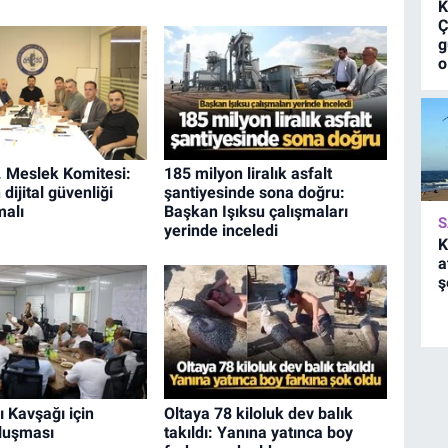
K
Ç
g
o
 Meslek Komitesi:
185 milyon liralık asfalt
dijital güvenliği
şantiyesinde sona doğru:
malı
Başkan Işıksu çalışmaları
S
yerinde inceledi
K
a
ş
ı Kavşağı için
Oltaya 78 kiloluk dev balık
luşması
takıldı: Yanına yatınca boy