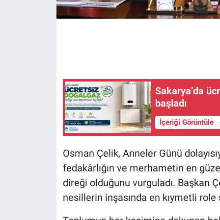
Sakarya’da ücr
başladı
İçeriği Görüntüle
Osman Çelik, Anneler Günü dolayısıy
fedakârlığın ve merhametin en güzel
direği olduğunu vurguladı. Başkan Çe
nesillerin inşasında en kıymetli role