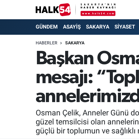
GÜNDEM
Adapazarı Nöbetçi Eczaneler
GÜNDEM
ASAYİŞ
SAKARYA
SİYASET
ASAYİŞ
Adapazarı Hava Durumu
HABERLER
SAKARYA
Başkan Osma
YAŞAM
Adapazarı Trafik Yoğunluk Haritası
mesajı: “Top
SAKARYA
Süper Lig Puan Durumu ve Fikstür
SİYASET
Tüm Manşetler
annelerimizd
EKONOMİ
Son Dakika Haberleri
Osman Çelik, Anneler Günü dol
SOKAK RÖPORTAJLARI
Haber Arşivi
güzel temsilcisi olan anneleri
güçlü bir toplumun ve sağlıklı 
SPOR