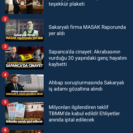
teşekkür plaketi
2
Sakaryalı firma MASAK Raporunda
yer aldı
3
Sapanca'da cinayet: Akrabasının
vurduğu 30 yaşındaki genç hayatını
kaybetti
4
Ahbap soruşturmasında Sakaryalı
iş adamı gözaltına alındı
5
Milyonları ilgilendiren teklif
TBMM'de kabul edildi! Ehliyetler
anında iptal edilecek
6