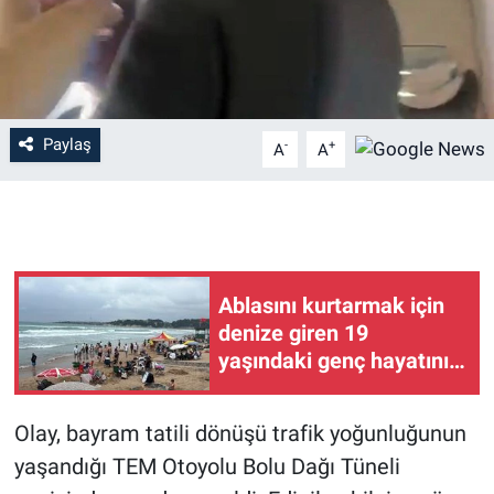
Paylaş
-
+
A
A
Ablasını kurtarmak için
denize giren 19
yaşındaki genç hayatını
kaybetti
Olay, bayram tatili dönüşü trafik yoğunluğunun
yaşandığı TEM Otoyolu Bolu Dağı Tüneli