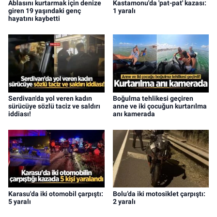
Ablasını kurtarmak için denize
Kastamonu'da 'pat-pat' kazası:
giren 19 yaşındaki genç
1 yaralı
hayatını kaybetti
Serdivan'da yol veren kadın
Boğulma tehlikesi geçiren
sürücüye sözlü taciz ve saldırı
anne ve iki çocuğun kurtarılma
iddiası!
anı kamerada
Karasu'da iki otomobil çarpıştı:
Bolu’da iki motosiklet çarpıştı:
5 yaralı
2 yaralı