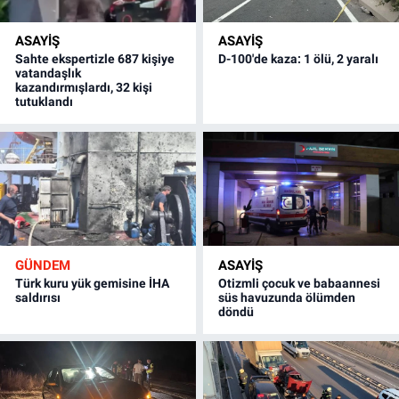
ASAYİŞ
ASAYİŞ
Sahte ekspertizle 687 kişiye
D-100'de kaza: 1 ölü, 2 yaralı
vatandaşlık
kazandırmışlardı, 32 kişi
tutuklandı
GÜNDEM
ASAYİŞ
Türk kuru yük gemisine İHA
Otizmli çocuk ve babaannesi
saldırısı
süs havuzunda ölümden
döndü