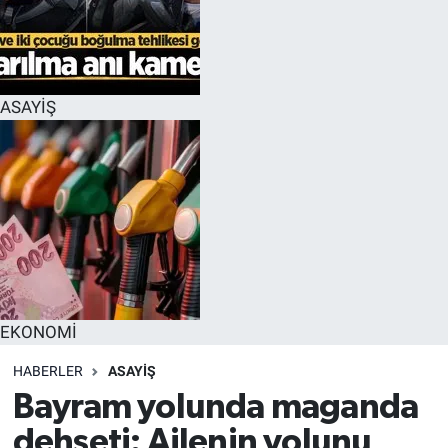
EĞİTİM
MAGAZİN
ASAYİŞ
ÖZEL HABER
HALK54 PANORAMA
EKONOMİ
HABERLER
ASAYİŞ
Bayram yolunda maganda
dehşeti: Ailenin yolunu