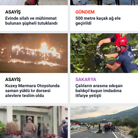
ASAYİŞ
GÜNDEM
Evinde silah ve mühimmat
500 metre kaçak ağ ele
bulunan şüpheli tutuklandı
geçirildi
ASAYİŞ
SAKARYA
Kuzey Marmara Otoyolunda
Çalıların arasına sıkışan
saman yüklü tır dorsesi
balıkçıl kuşun imdadına
alevlere teslim oldu
itfaiye yetişti