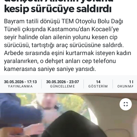
kesip sürücüye saldırdı
Bayram tatili dönüşü TEM Otoyolu Bolu Dağı
Tüneli çıkışında Kastamonu’dan Kocaeli’ye
seyir halinde olan ailenin yolunu kesen cip
sürücüsü, tartıştığı araç sürücüsüne saldırdı.
Arbede sırasında eşini kurtarmak isteyen kadın
yaralanırken, o dehşet anları cep telefonu
kamerasına saniye saniye yansıdı.
30.05.2026 - 17:13
30.05.2026 - 23:07
14
1 DK
YAYINLANMA
GÜNCELLEME
GÖSTERIM
OKUNMA S