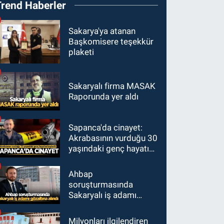
Trend Haberler
Sakarya'ya atanan
Başkomisere teşekkür
plaketi
Sakaryalı firma MASAK
Raporunda yer aldı
Sapanca'da cinayet:
Akrabasının vurduğu 30
yaşındaki genç hayatını
kaybetti
Ahbap
soruşturmasında
Sakaryalı iş adamı
gözaltına alındı
Milyonları ilgilendiren