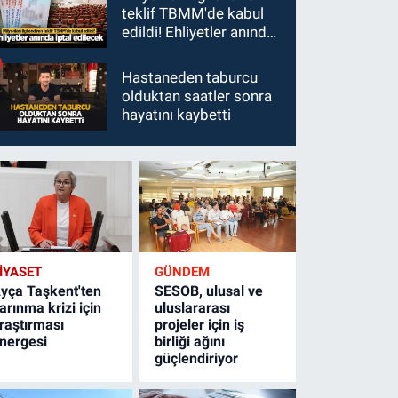
teklif TBMM'de kabul
edildi! Ehliyetler anında
iptal edilecek
Hastaneden taburcu
olduktan saatler sonra
hayatını kaybetti
İYASET
GÜNDEM
yça Taşkent'ten
SESOB, ulusal ve
arınma krizi için
uluslararası
raştırması
projeler için iş
nergesi
birliği ağını
güçlendiriyor