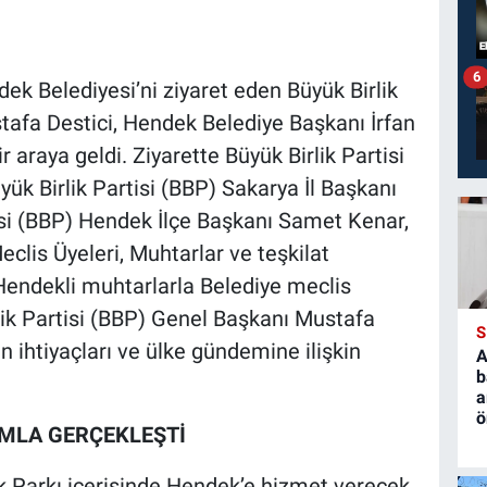
6
k Belediyesi’ni ziyaret eden Büyük Birlik
tafa Destici, Hendek Belediye Başkanı İrfan
araya geldi. Ziyarette Büyük Birlik Partisi
ük Birlik Partisi (BBP) Sakarya İl Başkanı
tisi (BBP) Hendek İlçe Başkanı Samet Kenar,
eclis Üyeleri, Muhtarlar ve teşkilat
Hendekli muhtarlarla Belediye meclis
lik Partisi (BBP) Genel Başkanı Mustafa
S
in ihtiyaçları ve ülke gündemine ilişkin
A
b
a
ö
IMLA GERÇEKLEŞTİ
rk Parkı içerisinde Hendek’e hizmet verecek