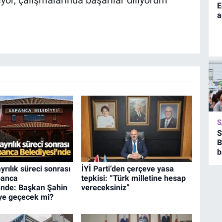
E
a
S
S
B
b
yrılık süreci sonrası
İYİ Parti’den çerçeve yasa
panca
tepkisi: “Türk milletine hesap
'nde: Başkan Şahin
vereceksiniz”
'ye geçecek mi?