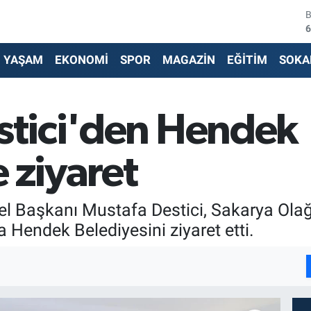
6
4
5
YAŞAM
EKONOMİ
SPOR
MAGAZİN
EĞİTİM
SOKA
6
6
estici'den Hendek
1
 ziyaret
nel Başkanı Mustafa Destici, Sakarya Ola
Hendek Belediyesini ziyaret etti.
I