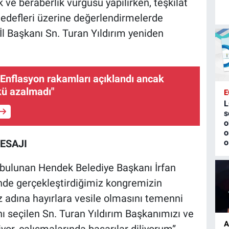
 ve beraberlik vurgusu yapılırken, teşkilat
defleri üzerine değerlendirmelerde
 Başkanı Sn. Turan Yıldırım yeniden
"Enflasyon rakamları açıklandı ancak
kü azalmadı"
E
L
s
o
o
ESAJI
o
bulunan Hendek Belediye Başkanı İrfan
sinde gerçekleştirdiğimiz kongremizin
z adına hayırlara vesile olmasını temenni
ı seçilen Sn. Turan Yıldırım Başkanımızı ve
A
yor, çalışmalarında başarılar diliyorum”