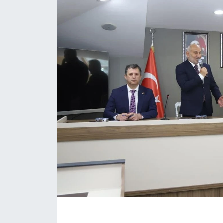
EĞİTİM
MAGAZİN
ÖZEL HABER
HALK54 PANORAMA