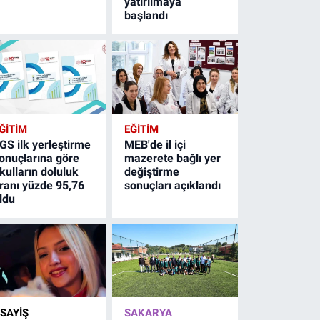
yatırılmaya
başlandı
ĞİTİM
EĞİTİM
GS ilk yerleştirme
MEB'de il içi
onuçlarına göre
mazerete bağlı yer
kulların doluluk
değiştirme
ranı yüzde 95,76
sonuçları açıklandı
ldu
SAYİŞ
SAKARYA