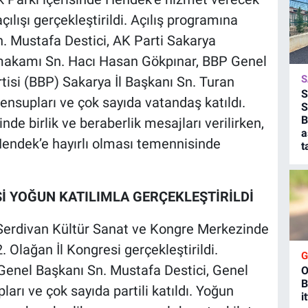
ılışı gerçekleştirildi. Açılış programına
n. Mustafa Destici, AK Parti Sakarya
aymakamı Sn. Hacı Hasan Gökpınar, BBP Genel
S
rtisi (BBP) Sakarya İl Başkanı Sn. Turan
S
mensupları ve çok sayıda vatandaş katıldı.
S
B
inde birlik ve beraberlik mesajları verilirken,
a
Hendek’e hayırlı olması temennisinde
t
İ YOĞUN KATILIMLA GERÇEKLEŞTİRİLDİ
Serdivan Kültür Sanat ve Kongre Merkezinde
. Olağan İl Kongresi gerçekleştirildi.
 Genel Başkanı Sn. Mustafa Destici, Genel
O
B
arı ve çok sayıda partili katıldı. Yoğun
i