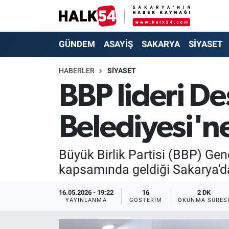
GÜNDEM
Adapazarı Nöbetçi Eczaneler
GÜNDEM
ASAYİŞ
SAKARYA
SİYASET
ASAYİŞ
Adapazarı Hava Durumu
HABERLER
SİYASET
BBP lideri D
YAŞAM
Adapazarı Trafik Yoğunluk Haritası
Belediyesi'ne
SAKARYA
Süper Lig Puan Durumu ve Fikstür
SİYASET
Tüm Manşetler
Büyük Birlik Partisi (BBP) Ge
kapsamında geldiği Sakarya'da 
EKONOMİ
Son Dakika Haberleri
16.05.2026 - 19:22
16
2 DK
SOKAK RÖPORTAJLARI
Haber Arşivi
YAYINLANMA
GÖSTERIM
OKUNMA SÜRES
SPOR