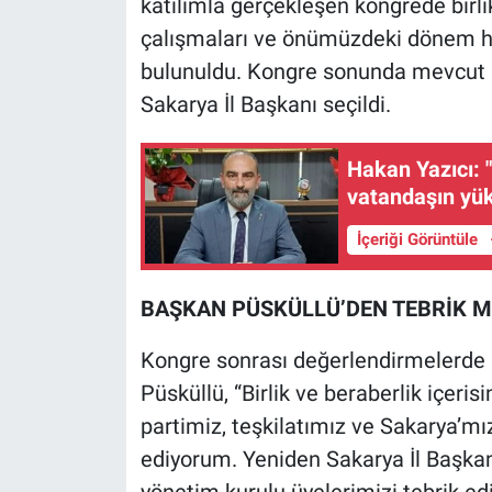
katılımla gerçekleşen kongrede birlik
çalışmaları ve önümüzdeki dönem he
bulunuldu. Kongre sonunda mevcut İl
Sakarya İl Başkanı seçildi.
Hakan Yazıcı: 
vatandaşın yü
İçeriği Görüntüle
BAŞKAN PÜSKÜLLÜ’DEN TEBRİK M
Kongre sonrası değerlendirmelerde 
Püsküllü, “Birlik ve beraberlik içeri
partimiz, teşkilatımız ve Sakarya’mı
ediyorum. Yeniden Sakarya İl Başkan
yönetim kurulu üyelerimizi tebrik edi