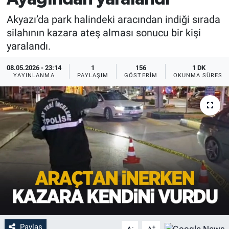
Akyazı’da park halindeki aracından indiği sırada
silahının kazara ateş alması sonucu bir kişi
yaralandı.
08.05.2026 - 23:14
1
156
1 DK
YAYINLANMA
PAYLAŞIM
GÖSTERIM
OKUNMA SÜRESI
Paylaş
-
+