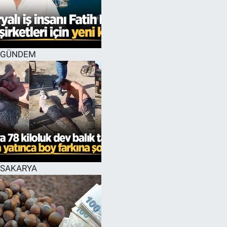
EĞİTİM
MAGAZİN
GÜNDEM
ÖZEL HABER
HALK54 PANORAMA
SAKARYA