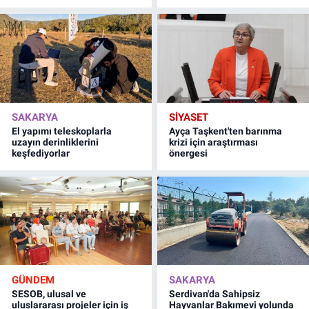
SAKARYA
SİYASET
El yapımı teleskoplarla
Ayça Taşkent'ten barınma
uzayın derinliklerini
krizi için araştırması
keşfediyorlar
önergesi
GÜNDEM
SAKARYA
SESOB, ulusal ve
Serdivan'da Sahipsiz
uluslararası projeler için iş
Hayvanlar Bakımevi yolunda