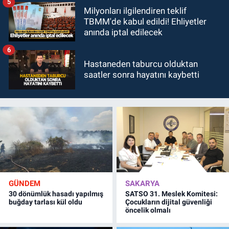
5
Milyonları ilgilendiren teklif
TBMM'de kabul edildi! Ehliyetler
anında iptal edilecek
6
Hastaneden taburcu olduktan
saatler sonra hayatını kaybetti
GÜNDEM
SAKARYA
30 dönümlük hasadı yapılmış
SATSO 31. Meslek Komitesi:
buğday tarlası kül oldu
Çocukların dijital güvenliği
öncelik olmalı