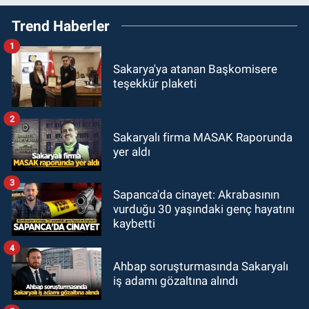
Trend Haberler
1
Sakarya'ya atanan Başkomisere
teşekkür plaketi
2
Sakaryalı firma MASAK Raporunda
yer aldı
3
Sapanca'da cinayet: Akrabasının
vurduğu 30 yaşındaki genç hayatını
kaybetti
4
Ahbap soruşturmasında Sakaryalı
iş adamı gözaltına alındı