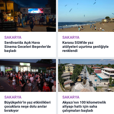
SAKARYA
SAKARYA
Serdivan’da Açık Hava
Karasu SGM’de yaz
Sinema Geceleri Beşevler’de
atölyeleri uçurtma şenliğiyle
başladı
renklendi
SAKARYA
SAKARYA
Büyükşehir’in yaz etkinlikleri
Akyazı’nın 100 kilometrelik
çocuklara neşe dolu anılar
altyapı hattı için saha
bırakıyor
çalışmaları başladı