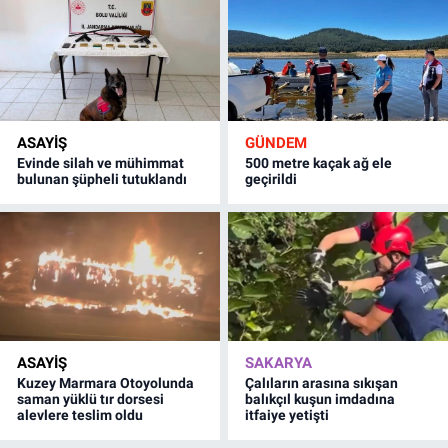
ASAYİŞ
GÜNDEM
Evinde silah ve mühimmat
500 metre kaçak ağ ele
bulunan şüpheli tutuklandı
geçirildi
ASAYİŞ
SAKARYA
Kuzey Marmara Otoyolunda
Çalıların arasına sıkışan
saman yüklü tır dorsesi
balıkçıl kuşun imdadına
alevlere teslim oldu
itfaiye yetişti