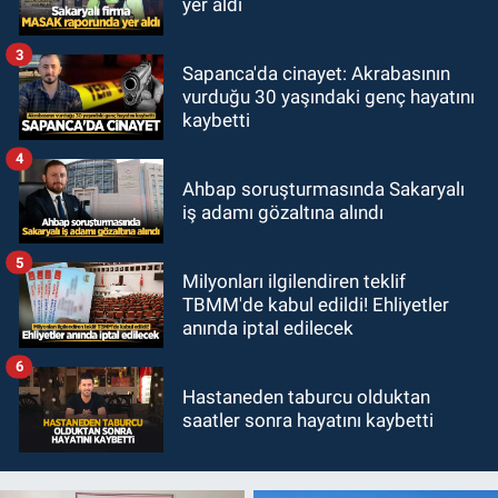
yer aldı
3
Sapanca'da cinayet: Akrabasının
vurduğu 30 yaşındaki genç hayatını
kaybetti
4
Ahbap soruşturmasında Sakaryalı
iş adamı gözaltına alındı
5
Milyonları ilgilendiren teklif
TBMM'de kabul edildi! Ehliyetler
anında iptal edilecek
6
Hastaneden taburcu olduktan
saatler sonra hayatını kaybetti