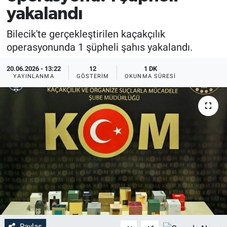
yakalandı
EĞİTİM
Bilecik'te gerçekleştirilen kaçakçılık
MAGAZİN
operasyonunda 1 şüpheli şahıs yakalandı.
ÖZEL HABER
20.06.2026 - 13:22
12
1 DK
YAYINLANMA
GÖSTERIM
OKUNMA SÜRESI
HALK54 PANORAMA
Paylaş
-
+