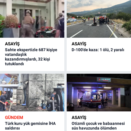
ASAYİŞ
ASAYİŞ
Sahte ekspertizle 687 kişiye
D-100'de kaza: 1 ölü, 2 yaralı
vatandaşlık
kazandırmışlardı, 32 kişi
tutuklandı
GÜNDEM
ASAYİŞ
Türk kuru yük gemisine İHA
Otizmli çocuk ve babaannesi
saldırısı
süs havuzunda ölümden