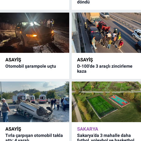
döndü
ASAYİŞ
ASAYİŞ
Otomobil şarampole uçtu
D-100'de 3 araçlı zincirleme
kaza
ASAYİŞ
SAKARYA
Tırla çarpışan otomobil takla
Sakarya’da 3 mahalle daha
attı: 4 yaralı
futbol, voleybol ve basketbol