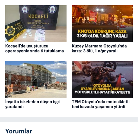
Kocaeli’de uyuşturucu
Kuzey Marmara Otoyolu'nda
operasyonlarında 6 tutuklama
kaza: 3 ölü, 1 ağır yaralı
İnşatta iskeleden düşen işçi
TEM Otoyolu’nda motosikletli
yaralandı
feci kazada yaşamını yitirdi
Yorumlar