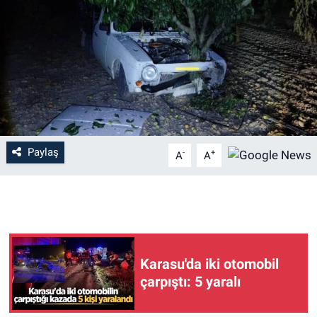
Paylaş
-
+
A
A
Karasu'da iki otomobil
çarpıştı: 5 yaralı