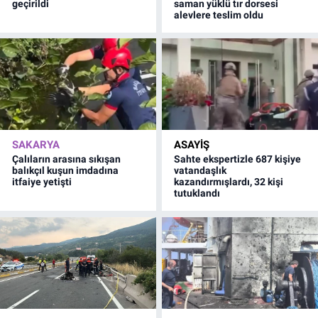
geçirildi
saman yüklü tır dorsesi
alevlere teslim oldu
SAKARYA
ASAYİŞ
Çalıların arasına sıkışan
Sahte ekspertizle 687 kişiye
balıkçıl kuşun imdadına
vatandaşlık
itfaiye yetişti
kazandırmışlardı, 32 kişi
tutuklandı