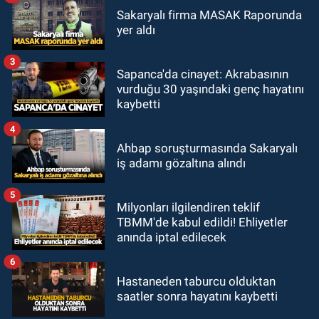
Sakaryalı firma MASAK Raporunda
yer aldı
3
Sapanca'da cinayet: Akrabasının
vurduğu 30 yaşındaki genç hayatını
kaybetti
4
Ahbap soruşturmasında Sakaryalı
iş adamı gözaltına alındı
5
Milyonları ilgilendiren teklif
TBMM'de kabul edildi! Ehliyetler
anında iptal edilecek
6
Hastaneden taburcu olduktan
saatler sonra hayatını kaybetti