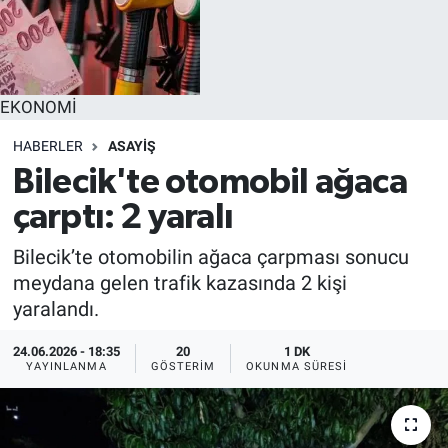
EĞİTİM
MAGAZİN
EKONOMİ
ÖZEL HABER
HABERLER
ASAYİŞ
Bilecik'te otomobil ağaca
HALK54 PANORAMA
çarptı: 2 yaralı
Bilecik’te otomobilin ağaca çarpması sonucu
meydana gelen trafik kazasında 2 kişi
yaralandı.
24.06.2026 - 18:35
20
1 DK
YAYINLANMA
GÖSTERIM
OKUNMA SÜRESI