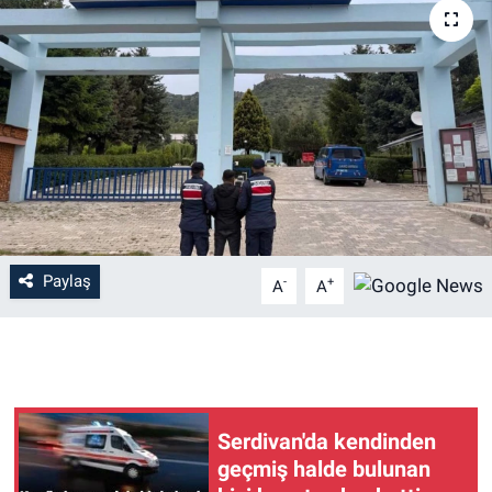
Paylaş
-
+
A
A
Serdivan'da kendinden
geçmiş halde bulunan