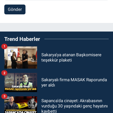
Gönder
Trend Haberler
1
Sakarya'ya atanan Başkomisere
teşekkür plaketi
2
Sakaryalı firma MASAK Raporunda
yer aldı
3
Sapanca'da cinayet: Akrabasının
vurduğu 30 yaşındaki genç hayatını
kaybetti