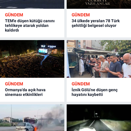
GÜNDEM
GÜNDEM
TEM'e düşen kütüğü canını
34 ülkede yeralan 78 Türk
tehlikeye atarak yoldan
şehitliği belgesel oluyor
kaldırdı
GÜNDEM
GÜNDEM
Ormanya'da açık hava
İznik Gölü'ne düşen genç
sineması etkinlikleri
hayatını kaybetti