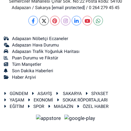
Semerciler Mahallesi Çınar Sok. No:22 Posta kodu: 54100
Adapazarı / Sakarya
[email protected]
/ 0 264 279 45 45
Adapazarı Nöbetçi Eczaneler
Adapazarı Hava Durumu
Adapazarı Trafik Yoğunluk Haritası
Puan Durumu ve Fikstür
Tüm Manşetler
Son Dakika Haberleri
Haber Arşivi
GÜNDEM
ASAYİŞ
SAKARYA
SİYASET
YAŞAM
EKONOMİ
SOKAK RÖPORTAJLARI
EĞİTİM
SPOR
MAGAZİN
ÖZEL HABER