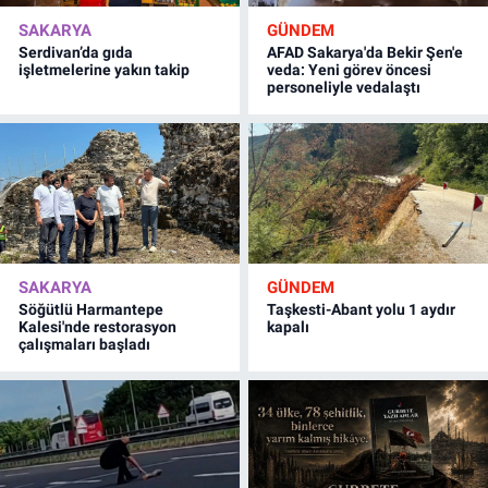
SAKARYA
GÜNDEM
Serdivan’da gıda
AFAD Sakarya'da Bekir Şen'e
işletmelerine yakın takip
veda: Yeni görev öncesi
personeliyle vedalaştı
SAKARYA
GÜNDEM
Söğütlü Harmantepe
Taşkesti-Abant yolu 1 aydır
Kalesi'nde restorasyon
kapalı
çalışmaları başladı