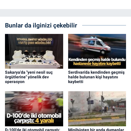
Bunlar da ilginizi çekebilir
Sakarya'da "yeni nesil suç
Serdivan'da kendinden geçmiş
örgütlerine" yönelik dev
halde bulunan kişi hayatını
operasyon
kaybetti
D-100'de iki otomobil çarpıştı:
Minibüsten bir anda dumanlar