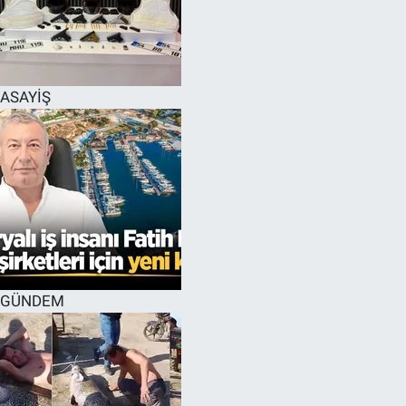
EĞİTİM
MAGAZİN
ASAYİŞ
ÖZEL HABER
HALK54 PANORAMA
GÜNDEM