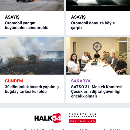
ASAYİŞ
ASAYİŞ
Otomobil yangını
Otomobil domuza böyle
büyümeden söndürüldü
çarptı
GÜNDEM
SAKARYA
30 dönümlük hasadı yapılmış
SATSO 31. Meslek Komitesi:
buğday tarlası kül oldu
Çocukların dijital güvenliği
öncelik olmalı