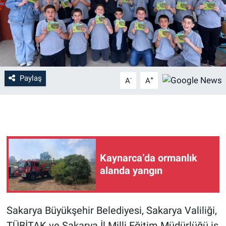
Paylaş
-
+
A
A
Kaynarca’da ormanlık
alanda yangın
Sakarya Büyükşehir Belediyesi, Sakarya Valiliği,
TÜBİTAK ve Sakarya İl Milli Eğitim Müdürlüğü iş