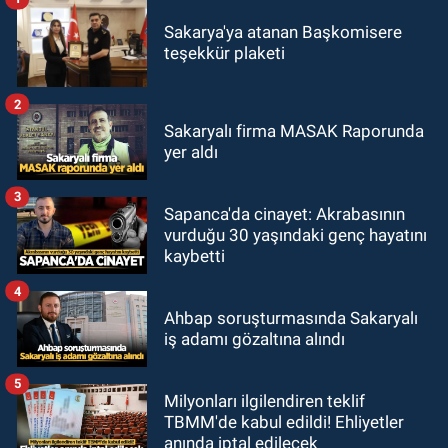
Sakarya'ya atanan Başkomisere
teşekkür plaketi
2
Sakaryalı firma MASAK Raporunda
yer aldı
3
Sapanca'da cinayet: Akrabasının
vurduğu 30 yaşındaki genç hayatını
kaybetti
4
Ahbap soruşturmasında Sakaryalı
iş adamı gözaltına alındı
5
Milyonları ilgilendiren teklif
TBMM'de kabul edildi! Ehliyetler
anında iptal edilecek