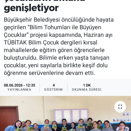
genişletiyor
EĞİTİM
Büyükşehir Belediyesi öncülüğünde hayata
MAGAZİN
geçirilen “Bilim Tohumları ile Büyüyen
Çocuklar” projesi kapsamında, Haziran ayı
ÖZEL HABER
TÜBİTAK Bilim Çocuk dergileri kırsal
mahallelerde eğitim gören öğrencilerle
HALK54 PANORAMA
buluşturuldu. Bilimle erken yaşta tanışan
çocuklar, yeni sayılarla birlikte keşif dolu
öğrenme serüvenlerine devam etti.
08.06.2026 - 12:35
4
1 DK
YAYINLANMA
GÖSTERIM
OKUNMA SÜRESI