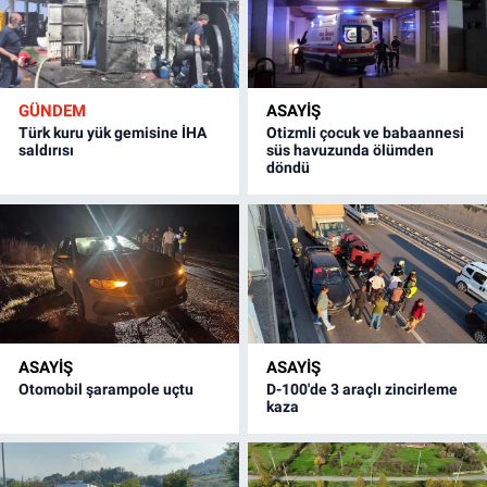
GÜNDEM
ASAYİŞ
Türk kuru yük gemisine İHA
Otizmli çocuk ve babaannesi
saldırısı
süs havuzunda ölümden
döndü
ASAYİŞ
ASAYİŞ
Otomobil şarampole uçtu
D-100'de 3 araçlı zincirleme
kaza