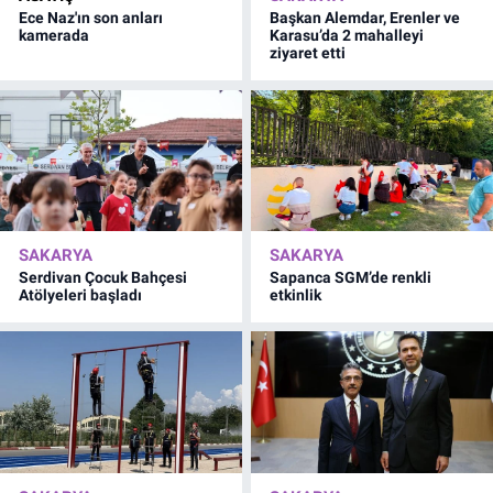
Ece Naz'ın son anları
Başkan Alemdar, Erenler ve
kamerada
Karasu’da 2 mahalleyi
ziyaret etti
SAKARYA
SAKARYA
Serdivan Çocuk Bahçesi
Sapanca SGM’de renkli
Atölyeleri başladı
etkinlik