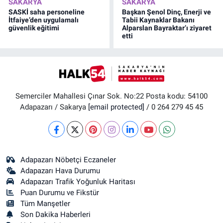
SAKARYA
SAKARYA
SASKİ saha personeline
Başkan Şenol Dinç, Enerji ve
İtfaiye’den uygulamalı
Tabii Kaynaklar Bakanı
güvenlik eğitimi
Alparslan Bayraktar’ı ziyaret
etti
Semerciler Mahallesi Çınar Sok. No:22 Posta kodu: 54100
Adapazarı / Sakarya
[email protected]
/ 0 264 279 45 45
Adapazarı Nöbetçi Eczaneler
Adapazarı Hava Durumu
Adapazarı Trafik Yoğunluk Haritası
Puan Durumu ve Fikstür
Tüm Manşetler
Son Dakika Haberleri