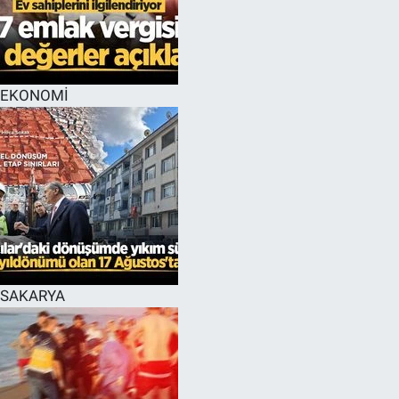
EĞİTİM
MAGAZİN
EKONOMİ
ÖZEL HABER
HALK54 PANORAMA
SAKARYA