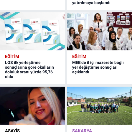
yatırılmaya başlandı
EĞİTİM
EĞİTİM
LGS ilk yerleştirme
MEB'de il içi mazerete bağlı
sonuçlarına göre okulların
yer değiştirme sonuçları
doluluk oranı yüzde 95,76
açıklandı
oldu
ASAYİŞ
SAKARYA