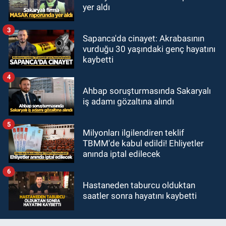
yer aldı
3
Sapanca'da cinayet: Akrabasının
vurduğu 30 yaşındaki genç hayatını
kaybetti
4
Ahbap soruşturmasında Sakaryalı
iş adamı gözaltına alındı
5
Milyonları ilgilendiren teklif
TBMM'de kabul edildi! Ehliyetler
anında iptal edilecek
6
Hastaneden taburcu olduktan
saatler sonra hayatını kaybetti