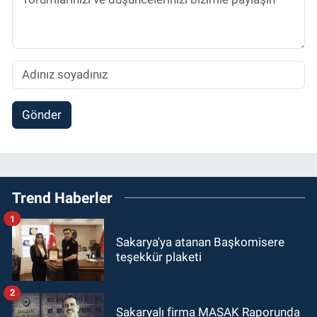
Gönder
Trend Haberler
1
Sakarya'ya atanan Başkomisere
teşekkür plaketi
2
Sakaryalı firma MASAK Raporunda