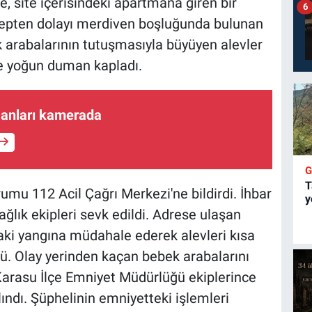
e, site içerisindeki apartmana giren bir
6
bepten dolayı merdiven boşluğunda bulunan
k arabalarının tutuşmasıyla büyüyen alevler
de yoğun duman kapladı.
 anları kamerada
T
umu 112 Acil Çağrı Merkezi'ne bildirdi. İhbar
y
sağlık ekipleri sevk edildi. Adrese ulaşan
daki yangına müdahale ederek alevleri kısa
dü. Olay yerinden kaçan bebek arabalarını
 Karasu İlçe Emniyet Müdürlüğü ekiplerince
ındı. Şüphelinin emniyetteki işlemleri