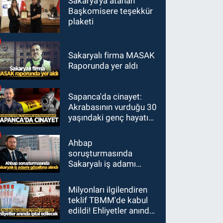
Sakarya'ya atanan
Başkomisere teşekkür
plaketi
Sakaryalı firma MASAK
Raporunda yer aldı
Sapanca'da cinayet:
Akrabasının vurduğu 30
yaşındaki genç hayatını
kaybetti
Ahbap
soruşturmasında
Sakaryalı iş adamı
gözaltına alındı
Milyonları ilgilendiren
teklif TBMM'de kabul
edildi! Ehliyetler anında
iptal edilecek