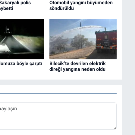
akaryalı polis
Otomobil yangını büyümeden
aybetti
söndürüldü
domuza böyle çarptı
Bilecik’te devrilen elektrik
direği yangına neden oldu