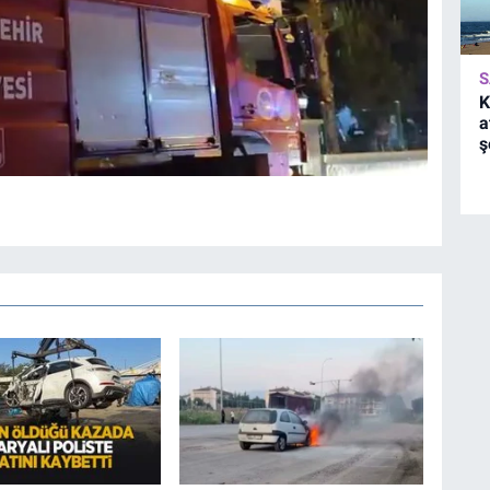
S
K
a
ş