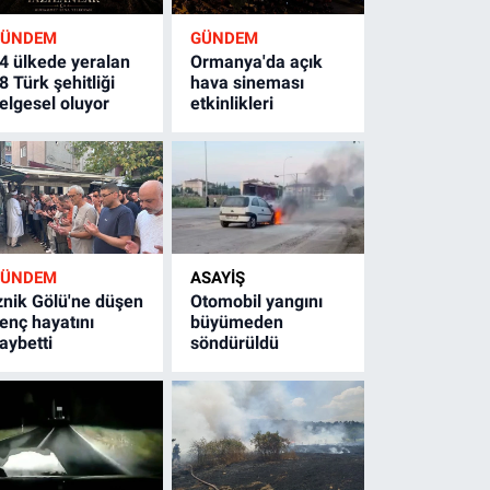
GÜNDEM
GÜNDEM
4 ülkede yeralan
Ormanya'da açık
8 Türk şehitliği
hava sineması
elgesel oluyor
etkinlikleri
GÜNDEM
ASAYİŞ
znik Gölü'ne düşen
Otomobil yangını
enç hayatını
büyümeden
aybetti
söndürüldü