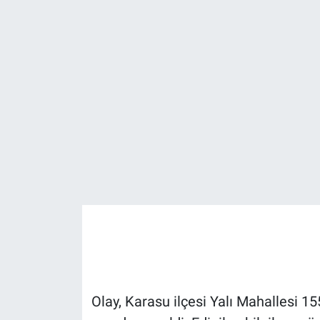
EĞİTİM
MAGAZİN
ÖZEL HABER
HALK54 PANORAMA
Olay, Karasu ilçesi Yalı Mahallesi 1