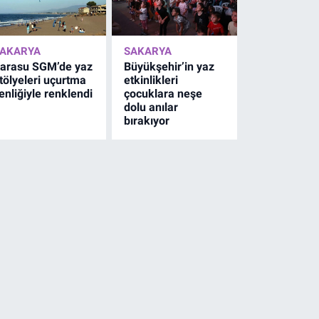
AKARYA
SAKARYA
arasu SGM’de yaz
Büyükşehir’in yaz
tölyeleri uçurtma
etkinlikleri
enliğiyle renklendi
çocuklara neşe
dolu anılar
bırakıyor