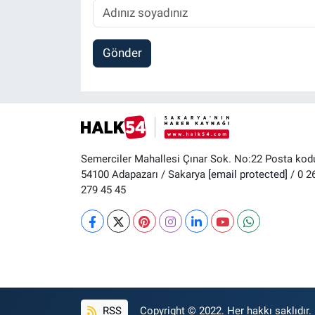
Gönder
Semerciler Mahallesi Çınar Sok. No:22 Posta kod
54100 Adapazarı / Sakarya
[email protected]
/ 0 2
279 45 45
RSS
Copyright © 2022. Her hakkı saklıdır.