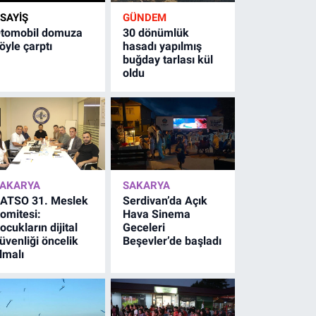
SAYİŞ
GÜNDEM
tomobil domuza
30 dönümlük
öyle çarptı
hasadı yapılmış
buğday tarlası kül
oldu
AKARYA
SAKARYA
ATSO 31. Meslek
Serdivan’da Açık
omitesi:
Hava Sinema
ocukların dijital
Geceleri
üvenliği öncelik
Beşevler’de başladı
lmalı