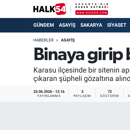
GÜNDEM
Adapazarı Nöbetçi Eczaneler
GÜNDEM
ASAYİŞ
SAKARYA
SİYASET
ASAYİŞ
Adapazarı Hava Durumu
HABERLER
ASAYİŞ
Binaya girip 
YAŞAM
Adapazarı Trafik Yoğunluk Haritası
SAKARYA
Süper Lig Puan Durumu ve Fikstür
Karasu ilçesinde bir sitenin 
çıkaran şüpheli gözaltına alınd
SİYASET
Tüm Manşetler
25.06.2026 - 12:16
3
72
EKONOMİ
Son Dakika Haberleri
YAYINLANMA
PAYLAŞIM
GÖSTERIM
SOKAK RÖPORTAJLARI
Haber Arşivi
SPOR