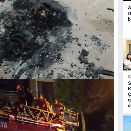
A
O
b
S
S
K
Ç
g
o