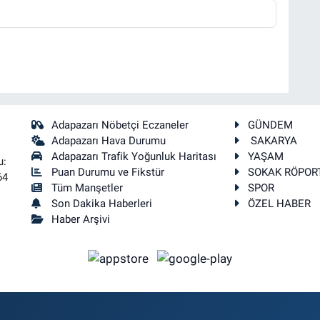
Adapazarı Nöbetçi Eczaneler
GÜNDEM
Adapazarı Hava Durumu
SAKARYA
Adapazarı Trafik Yoğunluk Haritası
YAŞAM
u:
Puan Durumu ve Fikstür
SOKAK RÖPOR
64
Tüm Manşetler
SPOR
Son Dakika Haberleri
ÖZEL HABER
Haber Arşivi