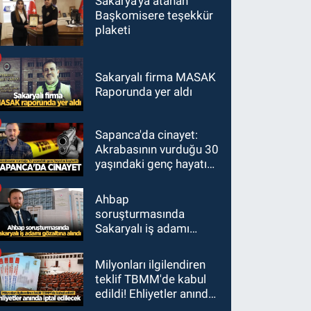
Sakarya'ya atanan
Başkomisere teşekkür
plaketi
Sakaryalı firma MASAK
Raporunda yer aldı
Sapanca'da cinayet:
Akrabasının vurduğu 30
yaşındaki genç hayatını
kaybetti
Ahbap
soruşturmasında
Sakaryalı iş adamı
gözaltına alındı
Milyonları ilgilendiren
teklif TBMM'de kabul
edildi! Ehliyetler anında
iptal edilecek