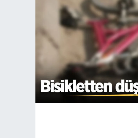
EĞİTİM
MAGAZİN
ÖZEL HABER
HALK54 PANORAMA