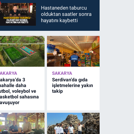
Hastaneden taburcu
olduktan saatler sonra
hayatını kaybetti
AKARYA
SAKARYA
akarya’da 3
Serdivan’da gıda
ahalle daha
işletmelerine yakın
utbol, voleybol ve
takip
asketbol sahasına
avuşuyor