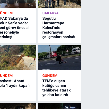
GÜNDEM
SAKARYA
FAD Sakarya'da
Söğütlü
ekir Şen'e veda:
Harmantepe
eni görev öncesi
Kalesi'nde
ersoneliyle
restorasyon
edalaştı
çalışmaları başladı
GÜNDEM
GÜNDEM
aşkesti-Abant
TEM'e düşen
olu 1 aydır kapalı
kütüğü canını
tehlikeye atarak
yoldan kaldırdı