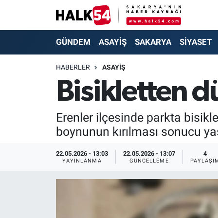
GÜNDEM
Adapazarı Nöbetçi Eczaneler
GÜNDEM
ASAYİŞ
SAKARYA
SİYASET
ASAYİŞ
Adapazarı Hava Durumu
HABERLER
ASAYİŞ
Bisikletten d
YAŞAM
Adapazarı Trafik Yoğunluk Haritası
SAKARYA
Süper Lig Puan Durumu ve Fikstür
Erenler ilçesinde parkta bisik
boynunun kırılması sonucu yaş
SİYASET
Tüm Manşetler
22.05.2026 - 13:03
22.05.2026 - 13:07
4
EKONOMİ
Son Dakika Haberleri
YAYINLANMA
GÜNCELLEME
PAYLAŞI
SOKAK RÖPORTAJLARI
Haber Arşivi
SPOR