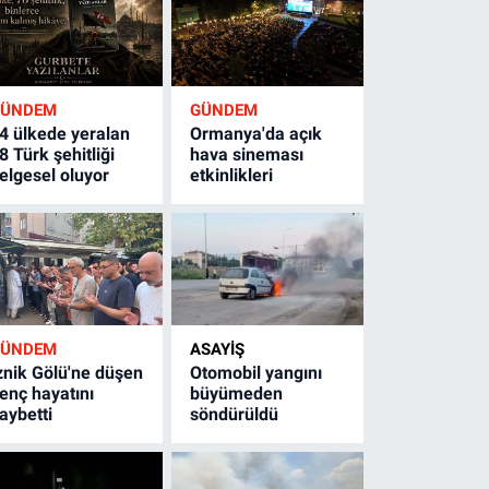
GÜNDEM
GÜNDEM
4 ülkede yeralan
Ormanya'da açık
8 Türk şehitliği
hava sineması
elgesel oluyor
etkinlikleri
GÜNDEM
ASAYİŞ
znik Gölü'ne düşen
Otomobil yangını
enç hayatını
büyümeden
aybetti
söndürüldü