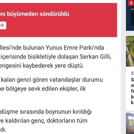
6
ını büyümeden söndürüldü
llesi’nde bulunan Yunus Emre Parkı’nda
 içerisinde bisikletiyle dolaşan Serkan Gilli,
engesini kaybederek yere düştü.
S
z kalan genci gören vatandaşlar durumu
S
m
ne bölgeye sevk edilen ekipler, ilk
f
b
k
 düşme sırasında boynunun kırıldığı
ye kaldırılan genç, doktorların tüm
dı.