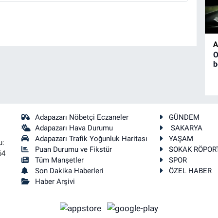
A
O
b
Adapazarı Nöbetçi Eczaneler
GÜNDEM
Adapazarı Hava Durumu
SAKARYA
Adapazarı Trafik Yoğunluk Haritası
YAŞAM
u:
Puan Durumu ve Fikstür
SOKAK RÖPOR
64
Tüm Manşetler
SPOR
Son Dakika Haberleri
ÖZEL HABER
Haber Arşivi