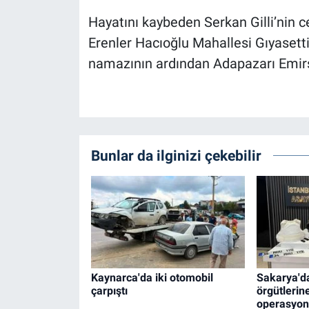
Hayatını kaybeden Serkan Gilli’ni
Erenler Hacıoğlu Mahallesi Gıyasett
namazının ardından Adapazarı Emirsu
Bunlar da ilginizi çekebilir
Kaynarca'da iki otomobil
Sakarya'da
çarpıştı
örgütlerin
operasyon