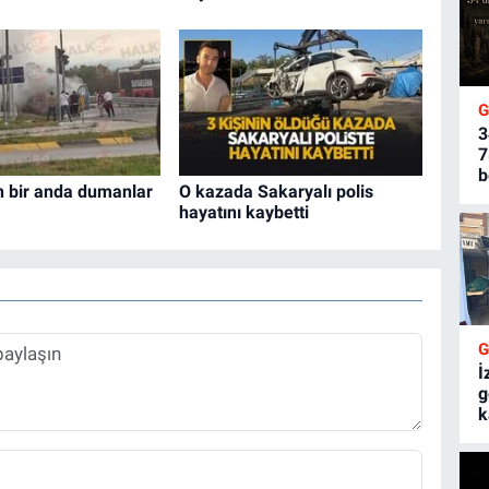
3
7
b
n bir anda dumanlar
O kazada Sakaryalı polis
hayatını kaybetti
İ
g
k