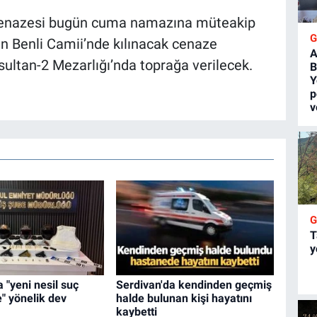
n cenazesi bugün cuma namazına müteakip
in Benli Camii’nde kılınacak cenaze
A
ltan-2 Mezarlığı’nda toprağa verilecek.
B
Y
p
v
T
y
 "yeni nesil suç
Serdivan'da kendinden geçmiş
e" yönelik dev
halde bulunan kişi hayatını
kaybetti