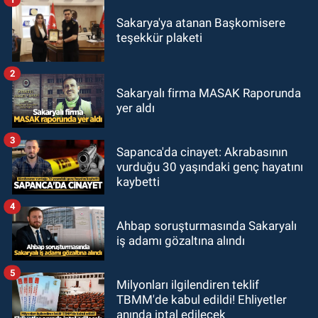
Sakarya'ya atanan Başkomisere
teşekkür plaketi
2
Sakaryalı firma MASAK Raporunda
yer aldı
3
Sapanca'da cinayet: Akrabasının
vurduğu 30 yaşındaki genç hayatını
kaybetti
4
Ahbap soruşturmasında Sakaryalı
iş adamı gözaltına alındı
5
Milyonları ilgilendiren teklif
TBMM'de kabul edildi! Ehliyetler
anında iptal edilecek