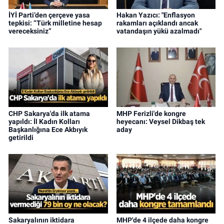
İYİ Parti’den çerçeve yasa
Hakan Yazıcı: "Enflasyon
tepkisi: “Türk milletine hesap
rakamları açıklandı ancak
vereceksiniz”
vatandaşın yükü azalmadı"
CHP Sakarya'da ilk atama
MHP Ferizli'de kongre
yapıldı: İl Kadın Kolları
heyecanı: Veysel Dikbaş tek
Başkanlığına Ece Akbıyık
aday
getirildi
Sakaryalının iktidara
MHP'de 4 ilçede daha kongre