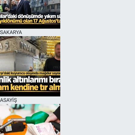
EĞİTİM
MAGAZİN
SAKARYA
ÖZEL HABER
HALK54 PANORAMA
ASAYİŞ