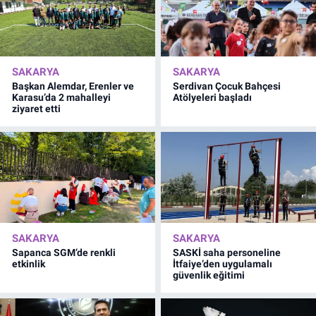
SAKARYA
SAKARYA
Başkan Alemdar, Erenler ve
Serdivan Çocuk Bahçesi
Karasu’da 2 mahalleyi
Atölyeleri başladı
ziyaret etti
SAKARYA
SAKARYA
Sapanca SGM’de renkli
SASKİ saha personeline
etkinlik
İtfaiye’den uygulamalı
güvenlik eğitimi