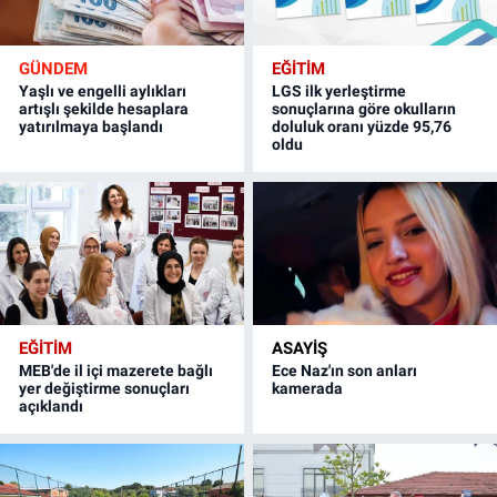
GÜNDEM
EĞİTİM
Yaşlı ve engelli aylıkları
LGS ilk yerleştirme
artışlı şekilde hesaplara
sonuçlarına göre okulların
yatırılmaya başlandı
doluluk oranı yüzde 95,76
oldu
EĞİTİM
ASAYİŞ
MEB'de il içi mazerete bağlı
Ece Naz'ın son anları
yer değiştirme sonuçları
kamerada
açıklandı