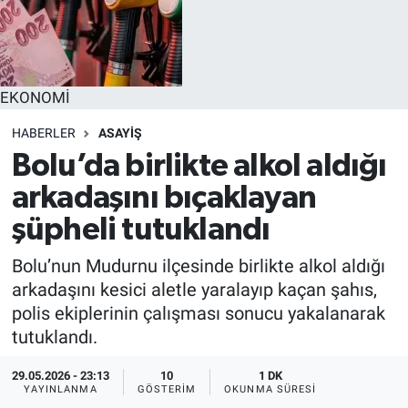
EĞİTİM
MAGAZİN
EKONOMİ
ÖZEL HABER
HABERLER
ASAYİŞ
Bolu’da birlikte alkol aldığı
HALK54 PANORAMA
arkadaşını bıçaklayan
şüpheli tutuklandı
Bolu’nun Mudurnu ilçesinde birlikte alkol aldığı
arkadaşını kesici aletle yaralayıp kaçan şahıs,
polis ekiplerinin çalışması sonucu yakalanarak
tutuklandı.
29.05.2026 - 23:13
10
1 DK
YAYINLANMA
GÖSTERIM
OKUNMA SÜRESI