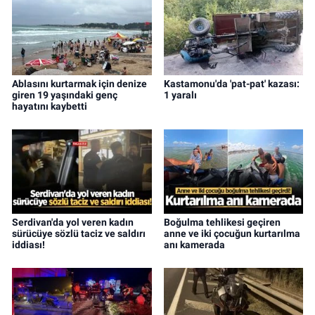
Ablasını kurtarmak için denize
Kastamonu'da 'pat-pat' kazası:
giren 19 yaşındaki genç
1 yaralı
hayatını kaybetti
Serdivan'da yol veren kadın
Boğulma tehlikesi geçiren
sürücüye sözlü taciz ve saldırı
anne ve iki çocuğun kurtarılma
iddiası!
anı kamerada