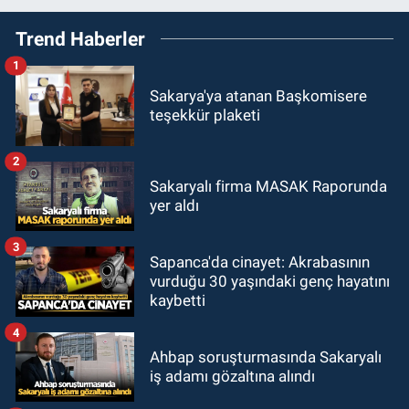
Trend Haberler
1
Sakarya'ya atanan Başkomisere
teşekkür plaketi
2
Sakaryalı firma MASAK Raporunda
yer aldı
3
Sapanca'da cinayet: Akrabasının
vurduğu 30 yaşındaki genç hayatını
kaybetti
4
Ahbap soruşturmasında Sakaryalı
iş adamı gözaltına alındı