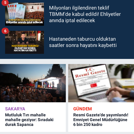
5
Milyonları ilgilendiren teklif
TBMM'de kabul edildi! Ehliyetler
anında iptal edilecek
6
Hastaneden taburcu olduktan
saatler sonra hayatını kaybetti
SAKARYA
GÜNDEM
Mutluluk Tırı mahalle
Resmi Gazete'de yayımlandı!
mahalle geziyor: Sıradaki
Emniyet Genel Müdürlüğüne
durak Sapanca
6 bin 250 kadro