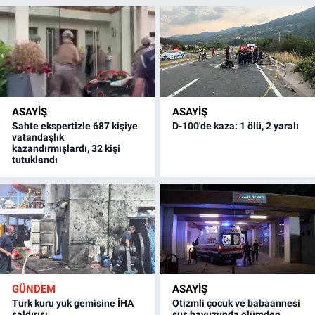
ASAYİŞ
ASAYİŞ
Sahte ekspertizle 687 kişiye
D-100'de kaza: 1 ölü, 2 yaralı
vatandaşlık
kazandırmışlardı, 32 kişi
tutuklandı
GÜNDEM
ASAYİŞ
Türk kuru yük gemisine İHA
Otizmli çocuk ve babaannesi
saldırısı
süs havuzunda ölümden