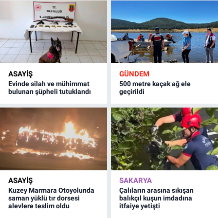
ASAYİŞ
GÜNDEM
Evinde silah ve mühimmat
500 metre kaçak ağ ele
bulunan şüpheli tutuklandı
geçirildi
ASAYİŞ
SAKARYA
Kuzey Marmara Otoyolunda
Çalıların arasına sıkışan
saman yüklü tır dorsesi
balıkçıl kuşun imdadına
alevlere teslim oldu
itfaiye yetişti