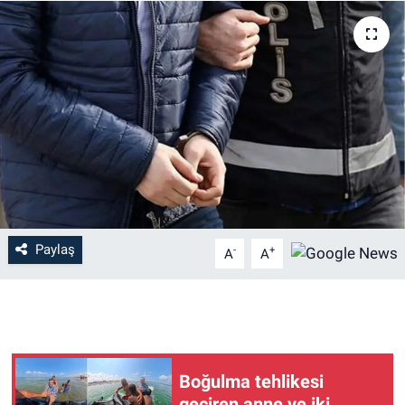
Paylaş
-
+
A
A
Boğulma tehlikesi
geçiren anne ve iki