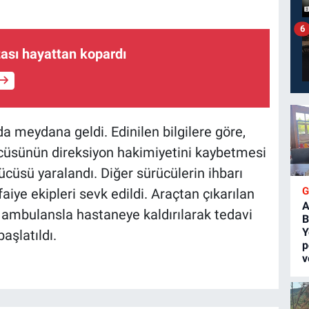
6
ası hayattan kopardı
 meydana geldi. Edinilen bilgilere göre,
ürücüsünün direksiyon hakimiyetini kaybetmesi
ücüsü yaralandı. Diğer sürücülerin ihbarı
faiye ekipleri sevk edildi. Araçtan çıkarılan
A
ı ambulansla hastaneye kaldırılarak tedavi
B
Y
başlatıldı.
p
v