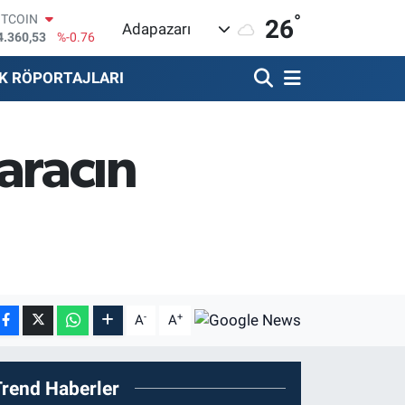
ITCOIN
°
26
4.360,53
%-0.76
Adapazarı
OLAR
7,7143
%0.16
K RÖPORTAJLARI
URO
5,0317
%-0.02
TERLİN
4,2463
%0.07
 aracın
RAM ALTIN
574.81
%1.44
İST100
3.887
%64
-
+
A
A
Trend Haberler