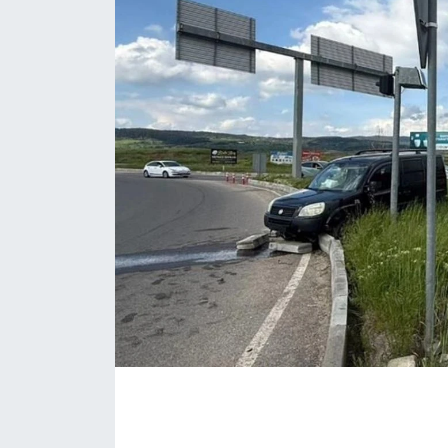
EĞİTİM
MAGAZİN
ÖZEL HABER
HALK54 PANORAMA