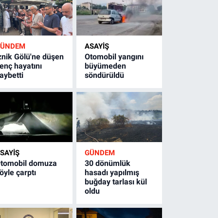
GÜNDEM
ASAYİŞ
znik Gölü'ne düşen
Otomobil yangını
enç hayatını
büyümeden
aybetti
söndürüldü
SAYİŞ
GÜNDEM
tomobil domuza
30 dönümlük
öyle çarptı
hasadı yapılmış
buğday tarlası kül
oldu