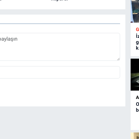
İ
g
k
A
O
b