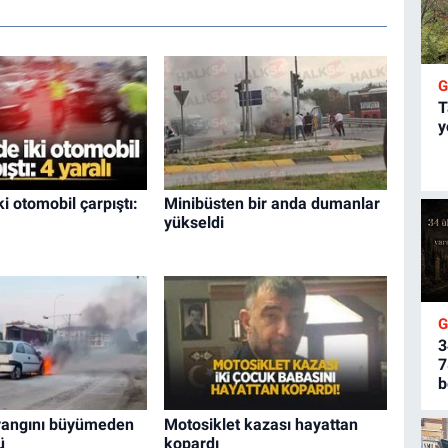
T
y
i otomobil çarpıştı:
Minibüsten bir anda dumanlar
yükseldi
3
7
b
yangını büyümeden
Motosiklet kazası hayattan
ü
kopardı