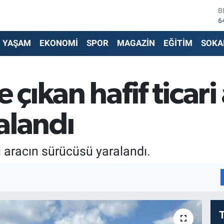
B
6
D
4
YAŞAM
EKONOMİ
SPOR
MAGAZİN
EĞİTİM
SOKA
E
5
S
6
 çıkan hafif ticari
G
6
B
alandı
1
ri aracın sürücüsü yaralandı.
I