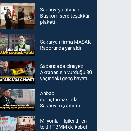
Sakarya'ya atanan
Başkomisere teşekkür
plaketi
Sakaryalı firma MASAK
Raporunda yer aldı
Sapanca'da cinayet:
Akrabasının vurduğu 30
yaşındaki genç hayatını
kaybetti
Ahbap
soruşturmasında
Sakaryalı iş adamı
gözaltına alındı
Milyonları ilgilendiren
teklif TBMM'de kabul