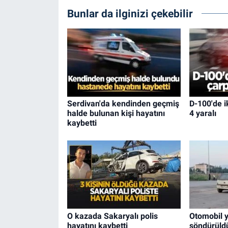
Bunlar da ilginizi çekebilir
Serdivan'da kendinden geçmiş
D-100'de ik
halde bulunan kişi hayatını
4 yaralı
kaybetti
O kazada Sakaryalı polis
Otomobil 
hayatını kaybetti
söndürüld