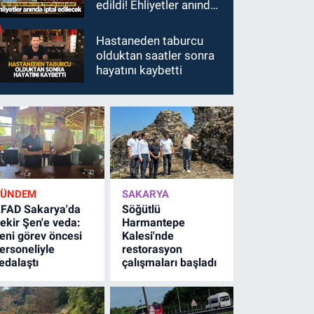
edildi! Ehliyetler anında
iptal edilecek
Hastaneden taburcu
olduktan saatler sonra
hayatını kaybetti
GÜNDEM
SAKARYA
FAD Sakarya'da
Söğütlü
ekir Şen'e veda:
Harmantepe
eni görev öncesi
Kalesi'nde
ersoneliyle
restorasyon
edalaştı
çalışmaları başladı