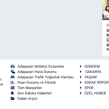
S
S
K
Ç
g
o
Adapazarı Nöbetçi Eczaneler
GÜNDEM
Adapazarı Hava Durumu
SAKARYA
Adapazarı Trafik Yoğunluk Haritası
YAŞAM
u:
Puan Durumu ve Fikstür
SOKAK RÖPOR
64
Tüm Manşetler
SPOR
Son Dakika Haberleri
ÖZEL HABER
Haber Arşivi