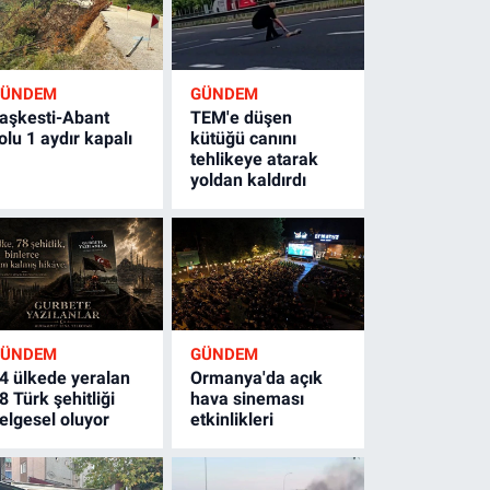
GÜNDEM
GÜNDEM
aşkesti-Abant
TEM'e düşen
olu 1 aydır kapalı
kütüğü canını
tehlikeye atarak
yoldan kaldırdı
GÜNDEM
GÜNDEM
4 ülkede yeralan
Ormanya'da açık
8 Türk şehitliği
hava sineması
elgesel oluyor
etkinlikleri