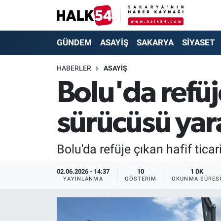
GÜNDEM
Adapazarı Nöbetçi Eczaneler
GÜNDEM
ASAYİŞ
SAKARYA
SİYASET
ASAYİŞ
Adapazarı Hava Durumu
HABERLER
ASAYİŞ
Bolu'da refüje
YAŞAM
Adapazarı Trafik Yoğunluk Haritası
sürücüsü yar
SAKARYA
Süper Lig Puan Durumu ve Fikstür
SİYASET
Tüm Manşetler
Bolu'da refüje çıkan hafif tica
EKONOMİ
Son Dakika Haberleri
02.06.2026 - 14:37
10
1 DK
YAYINLANMA
GÖSTERIM
OKUNMA SÜRES
SOKAK RÖPORTAJLARI
Haber Arşivi
SPOR