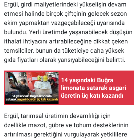
Ergül, girdi maliyetlerindeki yükselişin devam
etmesi halinde birçok çiftçinin gelecek sezon
ekim yapmaktan vazgeçebileceği uyarısında
bulundu. Yerli üretimde yaşanabilecek düşüşün
ithalat ihtiyacını artırabileceğine dikkat çeken
temsilciler, bunun da tüketiciye daha yüksek
gıda fiyatları olarak yansıyabileceğini belirtti.
14 yaşındaki Buğra
limonata satarak asgari
ücretin üç katı kazandı
Ergül, tarımsal üretimin devamlılığı için
özellikle mazot, gübre ve tohum desteklerinin
artırılması gerektiğini vurgulayarak yetkililere