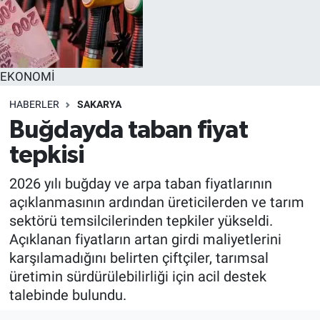
EĞİTİM
MAGAZİN
EKONOMİ
ÖZEL HABER
HABERLER
SAKARYA
Buğdayda taban fiyat
HALK54 PANORAMA
tepkisi
2026 yılı buğday ve arpa taban fiyatlarının
açıklanmasının ardından üreticilerden ve tarım
sektörü temsilcilerinden tepkiler yükseldi.
Açıklanan fiyatların artan girdi maliyetlerini
karşılamadığını belirten çiftçiler, tarımsal
üretimin sürdürülebilirliği için acil destek
talebinde bulundu.