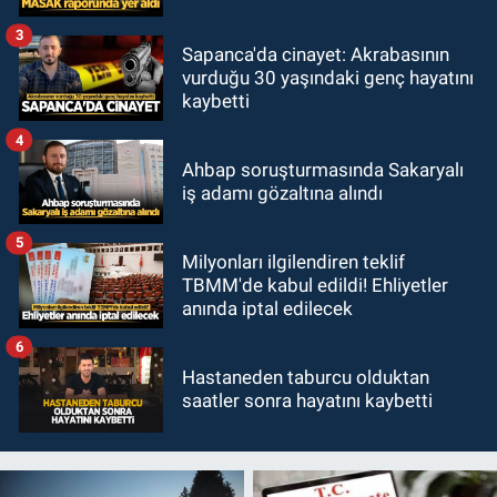
3
Sapanca'da cinayet: Akrabasının
vurduğu 30 yaşındaki genç hayatını
kaybetti
4
Ahbap soruşturmasında Sakaryalı
iş adamı gözaltına alındı
5
Milyonları ilgilendiren teklif
TBMM'de kabul edildi! Ehliyetler
anında iptal edilecek
6
Hastaneden taburcu olduktan
saatler sonra hayatını kaybetti