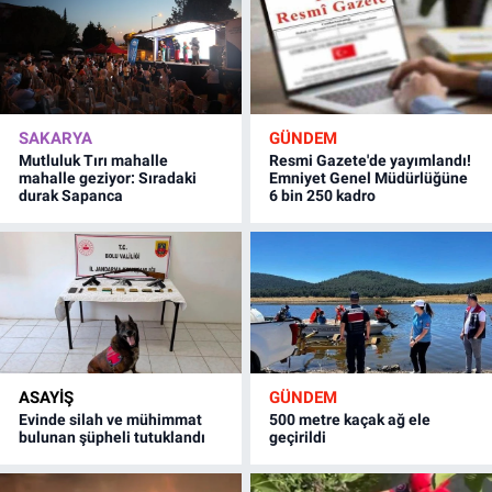
SAKARYA
GÜNDEM
Mutluluk Tırı mahalle
Resmi Gazete'de yayımlandı!
mahalle geziyor: Sıradaki
Emniyet Genel Müdürlüğüne
durak Sapanca
6 bin 250 kadro
ASAYİŞ
GÜNDEM
Evinde silah ve mühimmat
500 metre kaçak ağ ele
bulunan şüpheli tutuklandı
geçirildi