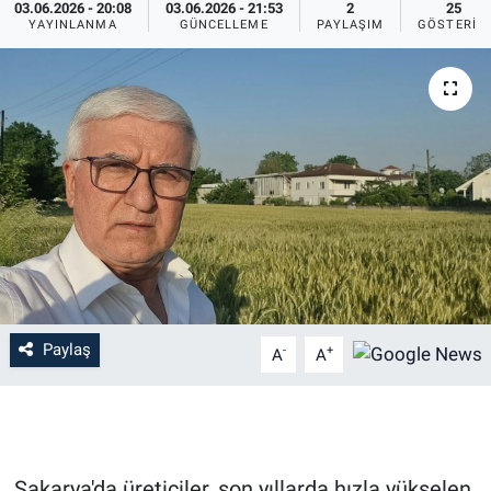
03.06.2026 - 20:08
03.06.2026 - 21:53
2
25
YAYINLANMA
GÜNCELLEME
PAYLAŞIM
GÖSTERIM
Paylaş
-
+
A
A
Sakarya'da üreticiler, son yıllarda hızla yükselen