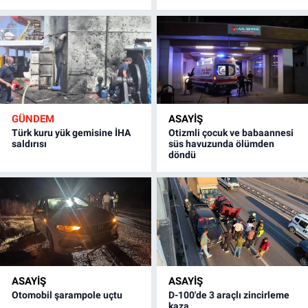
GÜNDEM
ASAYİŞ
Türk kuru yük gemisine İHA
Otizmli çocuk ve babaannesi
saldırısı
süs havuzunda ölümden
döndü
ASAYİŞ
ASAYİŞ
Otomobil şarampole uçtu
D-100'de 3 araçlı zincirleme
kaza