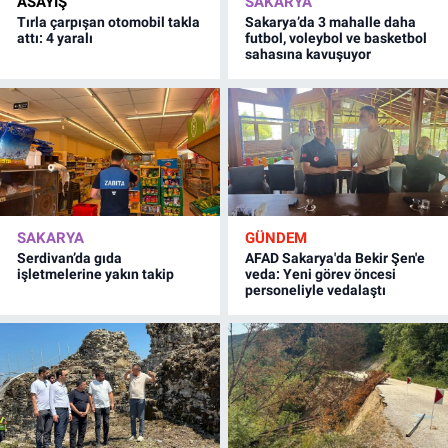
ASAYİŞ
SAKARYA
Tırla çarpışan otomobil takla
Sakarya’da 3 mahalle daha
attı: 4 yaralı
futbol, voleybol ve basketbol
sahasına kavuşuyor
SAKARYA
GÜNDEM
Serdivan’da gıda
AFAD Sakarya'da Bekir Şen'e
işletmelerine yakın takip
veda: Yeni görev öncesi
personeliyle vedalaştı