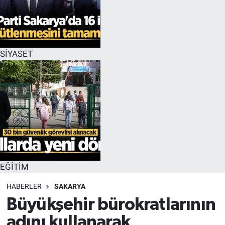
EĞİTİM
MAGAZİN
SİYASET
ÖZEL HABER
HALK54 PANORAMA
EĞİTİM
HABERLER
SAKARYA
Büyükşehir bürokratlarının
adını kullanarak