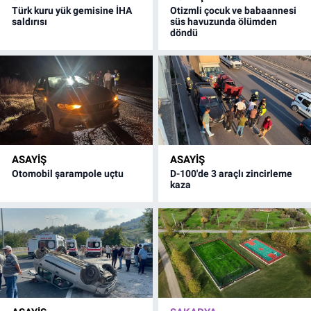
Türk kuru yük gemisine İHA
Otizmli çocuk ve babaannesi
saldırısı
süs havuzunda ölümden
döndü
ASAYİŞ
ASAYİŞ
Otomobil şarampole uçtu
D-100'de 3 araçlı zincirleme
kaza