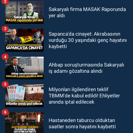
2
Sakaryalı firma MASAK Raporunda
yer aldı
3
Sapanca'da cinayet: Akrabasının
vurduğu 30 yaşındaki genç hayatını
kaybetti
4
Ahbap soruşturmasında Sakaryalı
iş adamı gözaltına alındı
5
Milyonları ilgilendiren teklif
TBMM'de kabul edildi! Ehliyetler
anında iptal edilecek
6
Hastaneden taburcu olduktan
saatler sonra hayatını kaybetti