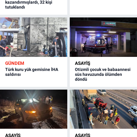
kazandırmışlardı, 32 kişi
tutuklandı
GÜNDEM
ASAYİŞ
Türk kuru yük gemisine İHA
Otizmli çocuk ve babaannesi
saldırısı
süs havuzunda ölümden
döndü
ASAYİŞ
ASAYİŞ