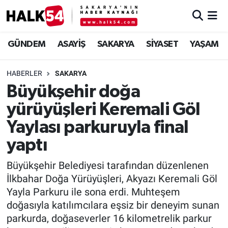
GÜNDEM
Adapazarı Nöbetçi Eczaneler
GÜNDEM
ASAYİŞ
SAKARYA
SİYASET
YAŞAM
ASAYİŞ
Adapazarı Hava Durumu
HABERLER
SAKARYA
Büyükşehir doğa
YAŞAM
Adapazarı Trafik Yoğunluk Haritası
yürüyüşleri Keremali Göl
SAKARYA
Süper Lig Puan Durumu ve Fikstür
Yaylası parkuruyla final
yaptı
SİYASET
Tüm Manşetler
Büyükşehir Belediyesi tarafından düzenlenen
EKONOMİ
Son Dakika Haberleri
İlkbahar Doğa Yürüyüşleri, Akyazı Keremali Göl
Yayla Parkuru ile sona erdi. Muhteşem
SOKAK RÖPORTAJLARI
Haber Arşivi
doğasıyla katılımcılara eşsiz bir deneyim sunan
parkurda, doğaseverler 16 kilometrelik parkur
SPOR