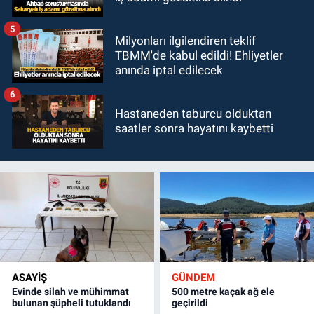
5
Milyonları ilgilendiren teklif
TBMM'de kabul edildi! Ehliyetler
anında iptal edilecek
6
Hastaneden taburcu olduktan
saatler sonra hayatını kaybetti
ASAYİŞ
GÜNDEM
Evinde silah ve mühimmat
500 metre kaçak ağ ele
bulunan şüpheli tutuklandı
geçirildi