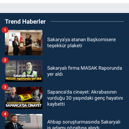
Trend Haberler
1
Sakarya'ya atanan Başkomisere
teşekkür plaketi
2
Sakaryalı firma MASAK Raporunda
yer aldı
3
Sapanca'da cinayet: Akrabasının
vurduğu 30 yaşındaki genç hayatını
kaybetti
4
Ahbap soruşturmasında Sakaryalı
iş adamı gözaltına alındı