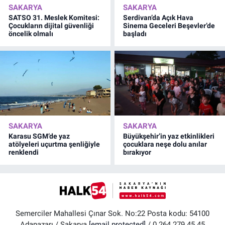
SAKARYA
SAKARYA
SATSO 31. Meslek Komitesi:
Serdivan’da Açık Hava
Çocukların dijital güvenliği
Sinema Geceleri Beşevler’de
öncelik olmalı
başladı
SAKARYA
SAKARYA
Karasu SGM’de yaz
Büyükşehir’in yaz etkinlikleri
atölyeleri uçurtma şenliğiyle
çocuklara neşe dolu anılar
renklendi
bırakıyor
Semerciler Mahallesi Çınar Sok. No:22 Posta kodu: 54100
Adapazarı / Sakarya
[email protected]
/ 0 264 279 45 45