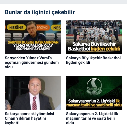
Bunlar da ilginizi çekebilir
Sarıyer'den Yılmaz Vural'a
Sakarya Büyükşehir Basketbol
eşofman göndermesi gündem
ligden çekildi
oldu
Sakaryaspor eski yöneticisi
Sakaryaspor'un 2. Lig'deki ilk
Cihan Yıldıran hayatını
maçının tarihi ve saati belli
kaybetti
oldu