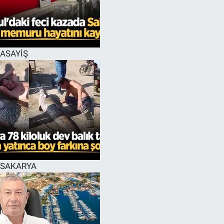
EĞİTİM
MAGAZİN
ASAYİŞ
ÖZEL HABER
HALK54 PANORAMA
SAKARYA