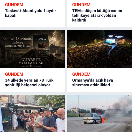
GÜNDEM
GÜNDEM
Taşkesti-Abant yolu 1 aydır
TEM'e düşen kütüğü canını
kapalı
tehlikeye atarak yoldan
kaldırdı
GÜNDEM
GÜNDEM
34 ülkede yeralan 78 Türk
Ormanya'da açık hava
şehitliği belgesel oluyor
sineması etkinlikleri