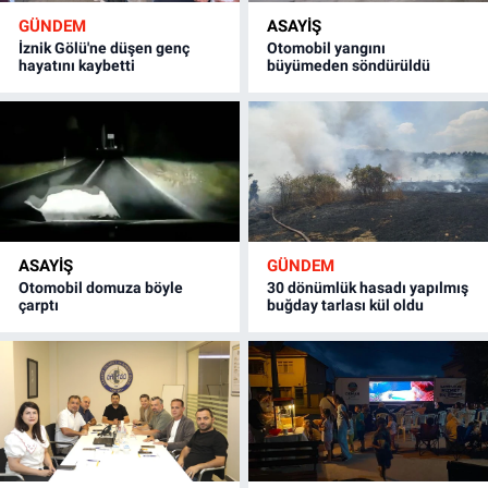
GÜNDEM
ASAYİŞ
İznik Gölü'ne düşen genç
Otomobil yangını
hayatını kaybetti
büyümeden söndürüldü
ASAYİŞ
GÜNDEM
Otomobil domuza böyle
30 dönümlük hasadı yapılmış
çarptı
buğday tarlası kül oldu