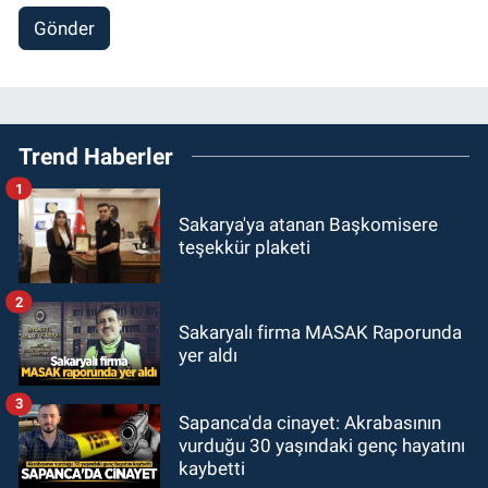
Gönder
Trend Haberler
1
Sakarya'ya atanan Başkomisere
teşekkür plaketi
2
Sakaryalı firma MASAK Raporunda
yer aldı
3
Sapanca'da cinayet: Akrabasının
vurduğu 30 yaşındaki genç hayatını
kaybetti