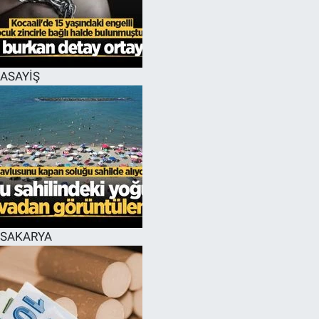
EĞİTİM
MAGAZİN
ASAYİŞ
ÖZEL HABER
HALK54 PANORAMA
SAKARYA