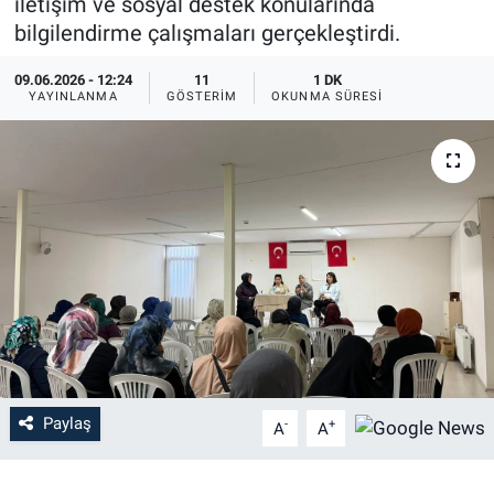
iletişim ve sosyal destek konularında
bilgilendirme çalışmaları gerçekleştirdi.
09.06.2026 - 12:24
11
1 DK
YAYINLANMA
GÖSTERIM
OKUNMA SÜRESI
Paylaş
-
+
A
A