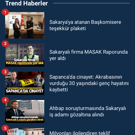
Trend Haberler
1
Sakarya'ya atanan Başkomisere
teşekkür plaketi
2
Sakaryalı firma MASAK Raporunda
yer aldı
3
Sapanca'da cinayet: Akrabasının
vurduğu 30 yaşındaki genç hayatını
kaybetti
4
Ahbap soruşturmasında Sakaryalı
iş adamı gözaltına alındı
5
Milyonları ilgilendiren teklif