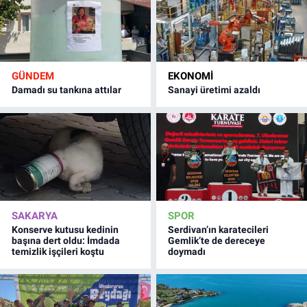
GÜNDEM
EKONOMİ
Damadı su tankına attılar
Sanayi üretimi azaldı
SAKARYA
SPOR
Konserve kutusu kedinin
Serdivan’ın karatecileri
başına dert oldu: İmdada
Gemlik’te de dereceye
temizlik işçileri koştu
doymadı