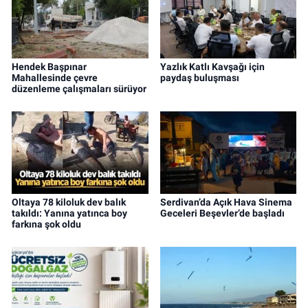
Hendek Başpınar
Yazlık Katlı Kavşağı için
Mahallesinde çevre
paydaş buluşması
düzenleme çalışmaları sürüyor
Oltaya 78 kiloluk dev balık
Serdivan’da Açık Hava Sinema
takıldı: Yanına yatınca boy
Geceleri Beşevler’de başladı
farkına şok oldu