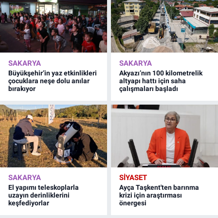
SAKARYA
SAKARYA
Büyükşehir’in yaz etkinlikleri
Akyazı’nın 100 kilometrelik
çocuklara neşe dolu anılar
altyapı hattı için saha
bırakıyor
çalışmaları başladı
SAKARYA
SİYASET
El yapımı teleskoplarla
Ayça Taşkent'ten barınma
uzayın derinliklerini
krizi için araştırması
keşfediyorlar
önergesi