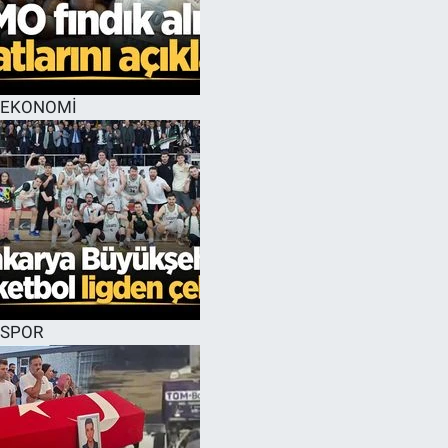
EĞİTİM
MAGAZİN
EKONOMİ
ÖZEL HABER
HALK54 PANORAMA
SPOR