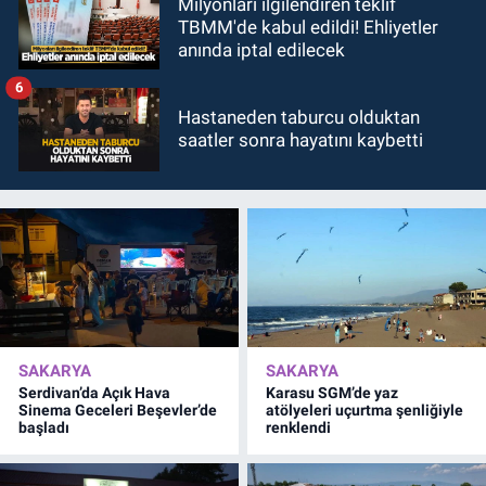
Milyonları ilgilendiren teklif
TBMM'de kabul edildi! Ehliyetler
anında iptal edilecek
6
Hastaneden taburcu olduktan
saatler sonra hayatını kaybetti
SAKARYA
SAKARYA
Serdivan’da Açık Hava
Karasu SGM’de yaz
Sinema Geceleri Beşevler’de
atölyeleri uçurtma şenliğiyle
başladı
renklendi