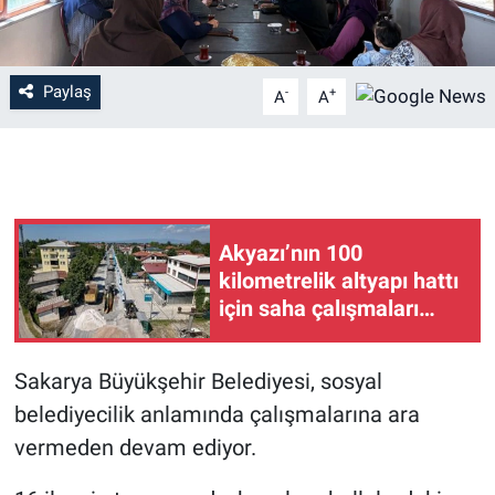
Paylaş
-
+
A
A
Akyazı’nın 100
kilometrelik altyapı hattı
için saha çalışmaları
başladı
Sakarya Büyükşehir Belediyesi, sosyal
belediyecilik anlamında çalışmalarına ara
vermeden devam ediyor.