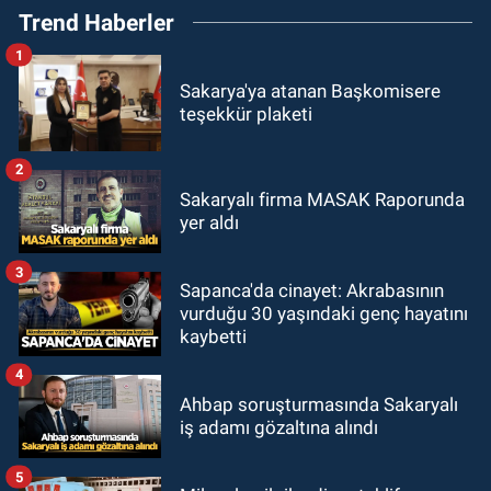
Trend Haberler
1
Sakarya'ya atanan Başkomisere
teşekkür plaketi
2
Sakaryalı firma MASAK Raporunda
yer aldı
3
Sapanca'da cinayet: Akrabasının
vurduğu 30 yaşındaki genç hayatını
kaybetti
4
Ahbap soruşturmasında Sakaryalı
iş adamı gözaltına alındı
5