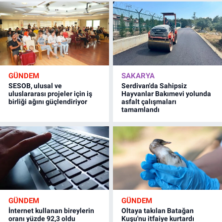
GÜNDEM
SAKARYA
SESOB, ulusal ve
Serdivan'da Sahipsiz
uluslararası projeler için iş
Hayvanlar Bakımevi yolunda
birliği ağını güçlendiriyor
asfalt çalışmaları
tamamlandı
GÜNDEM
GÜNDEM
İnternet kullanan bireylerin
Oltaya takılan Batağan
oranı yüzde 92,3 oldu
Kuşu'nu itfaiye kurtardı