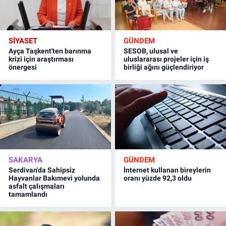
SİYASET
GÜNDEM
Ayça Taşkent'ten barınma
SESOB, ulusal ve
krizi için araştırması
uluslararası projeler için iş
önergesi
birliği ağını güçlendiriyor
SAKARYA
GÜNDEM
Serdivan'da Sahipsiz
İnternet kullanan bireylerin
Hayvanlar Bakımevi yolunda
oranı yüzde 92,3 oldu
asfalt çalışmaları
tamamlandı