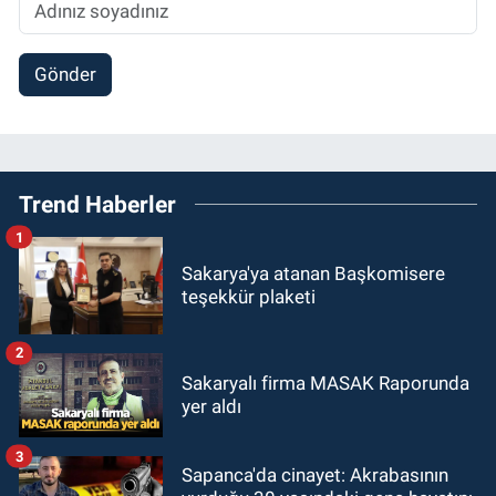
Gönder
Trend Haberler
1
Sakarya'ya atanan Başkomisere
teşekkür plaketi
2
Sakaryalı firma MASAK Raporunda
yer aldı
3
Sapanca'da cinayet: Akrabasının