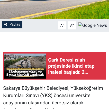
Paylaş
-
+
A
A
Çark Deresi ıslah
projesinde ikinci etap
ihalesi başladı: 2
betonarme köprü ve 5
yaya köprüsü yapılacak
Sakarya Büyükşehir Belediyesi, Yükseköğretim
Kurumları Sınavı (YKS) öncesi üniversite
adaylarının ulaşımdan ücretsiz olarak