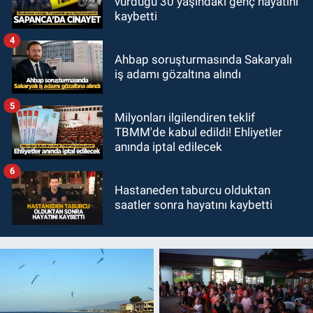
vurduğu 30 yaşındaki genç hayatını
kaybetti
4
Ahbap soruşturmasında Sakaryalı
iş adamı gözaltına alındı
5
Milyonları ilgilendiren teklif
TBMM'de kabul edildi! Ehliyetler
anında iptal edilecek
6
Hastaneden taburcu olduktan
saatler sonra hayatını kaybetti