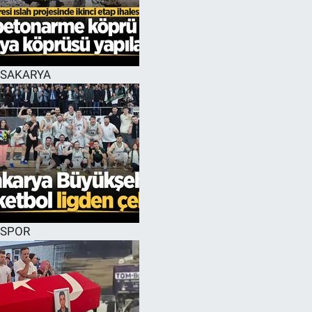
EĞİTİM
MAGAZİN
SAKARYA
ÖZEL HABER
HALK54 PANORAMA
SPOR