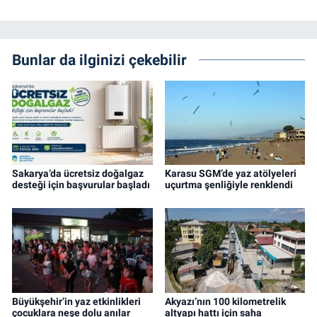
Bunlar da ilginizi çekebilir
Sakarya’da ücretsiz doğalgaz
Karasu SGM’de yaz atölyeleri
desteği için başvurular başladı
uçurtma şenliğiyle renklendi
Büyükşehir’in yaz etkinlikleri
Akyazı’nın 100 kilometrelik
çocuklara neşe dolu anılar
altyapı hattı için saha