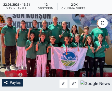
22.06.2026 - 13:21
12
2 DK
YAYINLANMA
GÖSTERIM
OKUNMA SÜRESI
Paylaş
-
+
A
A