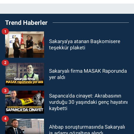
Trend Haberler
1
Sakarya'ya atanan Başkomisere
teşekkür plaketi
2
Sakaryalı firma MASAK Raporunda
yer aldı
3
Sapanca'da cinayet: Akrabasının
vurduğu 30 yaşındaki genç hayatını
kaybetti
4
Ahbap soruşturmasında Sakaryalı
iş adamı gözaltına alındı