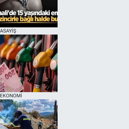
EĞİTİM
MAGAZİN
ASAYİŞ
ÖZEL HABER
HALK54 PANORAMA
EKONOMİ