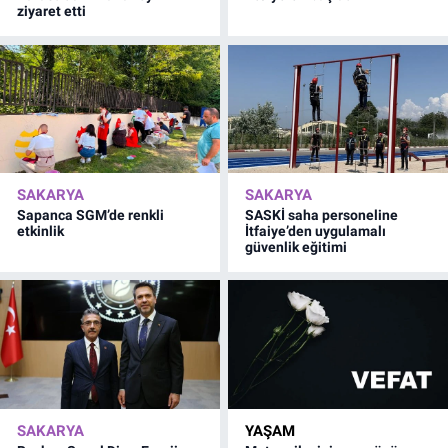
ziyaret etti
SAKARYA
SAKARYA
Sapanca SGM’de renkli
SASKİ saha personeline
etkinlik
İtfaiye’den uygulamalı
güvenlik eğitimi
SAKARYA
YAŞAM