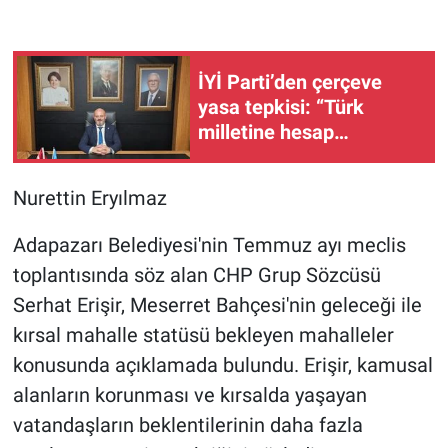
İYİ Parti’den çerçeve
yasa tepkisi: “Türk
milletine hesap
vereceksiniz”
Nurettin Eryılmaz
Adapazarı Belediyesi'nin Temmuz ayı meclis
toplantısında söz alan CHP Grup Sözcüsü
Serhat Erişir, Meserret Bahçesi'nin geleceği ile
kırsal mahalle statüsü bekleyen mahalleler
konusunda açıklamada bulundu. Erişir, kamusal
alanların korunması ve kırsalda yaşayan
vatandaşların beklentilerinin daha fazla