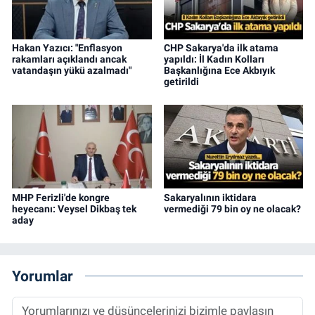
Hakan Yazıcı: "Enflasyon
CHP Sakarya'da ilk atama
rakamları açıklandı ancak
yapıldı: İl Kadın Kolları
vatandaşın yükü azalmadı"
Başkanlığına Ece Akbıyık
getirildi
MHP Ferizli'de kongre
Sakaryalının iktidara
heyecanı: Veysel Dikbaş tek
vermediği 79 bin oy ne olacak?
aday
Yorumlar