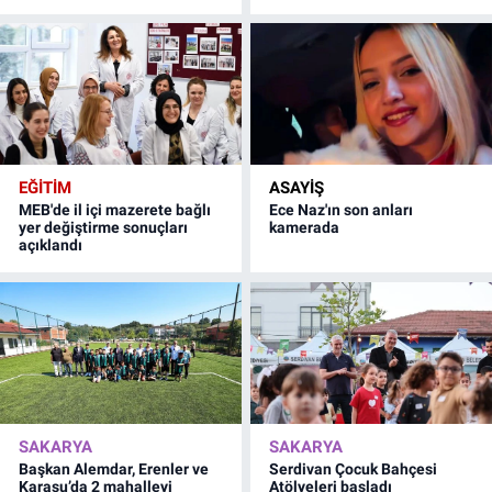
EĞİTİM
ASAYİŞ
MEB'de il içi mazerete bağlı
Ece Naz'ın son anları
yer değiştirme sonuçları
kamerada
açıklandı
SAKARYA
SAKARYA
Başkan Alemdar, Erenler ve
Serdivan Çocuk Bahçesi
Karasu’da 2 mahalleyi
Atölyeleri başladı