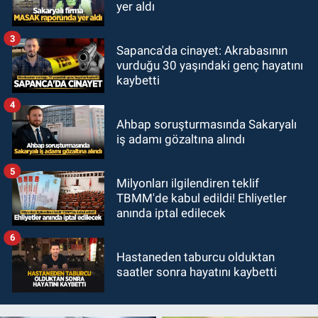
yer aldı
3
Sapanca'da cinayet: Akrabasının
vurduğu 30 yaşındaki genç hayatını
kaybetti
4
Ahbap soruşturmasında Sakaryalı
iş adamı gözaltına alındı
5
Milyonları ilgilendiren teklif
TBMM'de kabul edildi! Ehliyetler
anında iptal edilecek
6
Hastaneden taburcu olduktan
saatler sonra hayatını kaybetti