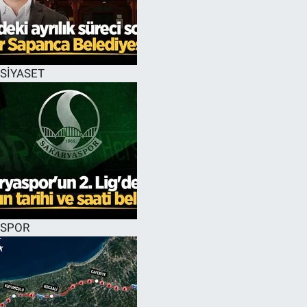
EĞİTİM
MAGAZİN
SİYASET
ÖZEL HABER
HALK54 PANORAMA
SPOR