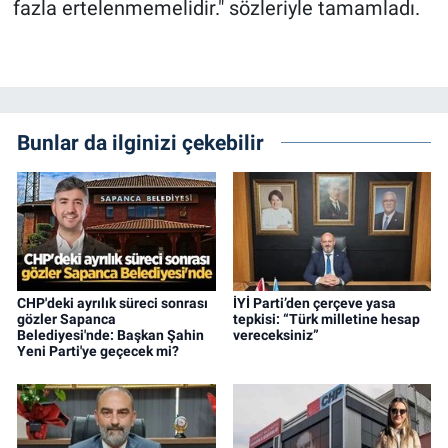
fazla ertelenmemelidir." sözleriyle tamamladı.
Bunlar da ilginizi çekebilir
CHP'deki ayrılık süreci sonrası
İYİ Parti’den çerçeve yasa
gözler Sapanca
tepkisi: “Türk milletine hesap
Belediyesi'nde: Başkan Şahin
vereceksiniz”
Yeni Parti'ye geçecek mi?