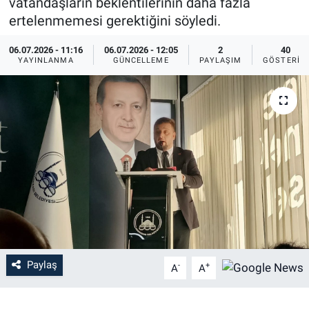
vatandaşların beklentilerinin daha fazla
ertelenmemesi gerektiğini söyledi.
06.07.2026 - 11:16
06.07.2026 - 12:05
2
40
YAYINLANMA
GÜNCELLEME
PAYLAŞIM
GÖSTERIM
Paylaş
-
+
A
A