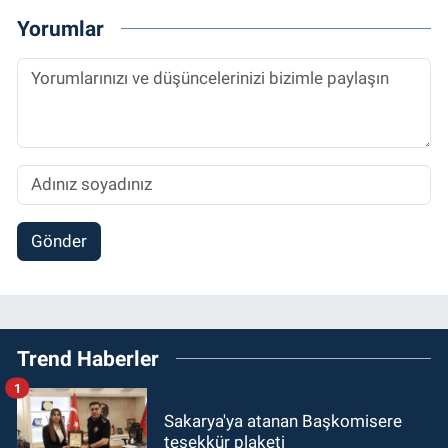
Yorumlar
Gönder
Trend Haberler
1
Sakarya'ya atanan Başkomisere
teşekkür plaketi