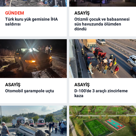
GÜNDEM
ASAYİŞ
Türk kuru yük gemisine İHA
Otizmli çocuk ve babaannesi
saldırısı
süs havuzunda ölümden
döndü
ASAYİŞ
ASAYİŞ
Otomobil şarampole uçtu
D-100'de 3 araçlı zincirleme
kaza