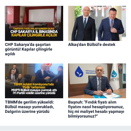
CHP Sakarya’da şaşırtan
Alkaş'dan Bülbül'e destek
görüntü! Kapılar çilingirle
açıldı
TBMM'de gerilim yükseldi:
Başnuh: "Fındık fiyatı alım
Bülbül masayı yumrukladı,
fiyatını nasıl hesaplıyorsunuz,
Dalgın'ın üzerine yürüdü
hiç mi maliyet hesabı yapmayı
bilmiyorsunuz?"