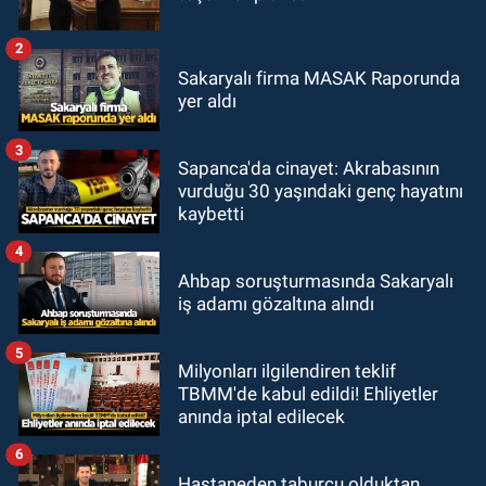
2
Sakaryalı firma MASAK Raporunda
yer aldı
3
Sapanca'da cinayet: Akrabasının
vurduğu 30 yaşındaki genç hayatını
kaybetti
4
Ahbap soruşturmasında Sakaryalı
iş adamı gözaltına alındı
5
Milyonları ilgilendiren teklif
TBMM'de kabul edildi! Ehliyetler
anında iptal edilecek
6
Hastaneden taburcu olduktan