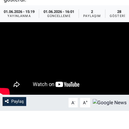
EĞİTİM
01.06.2026 - 15:19
01.06.2026 - 16:01
2
28
YAYINLANMA
GÜNCELLEME
PAYLAŞIM
GÖSTERIM
MAGAZİN
ÖZEL HABER
HALK54 PANORAMA
Paylaş
-
+
A
A