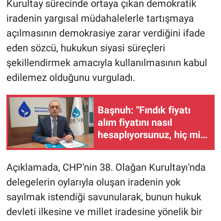
Kurultay sürecinde ortaya çıkan demokratik
iradenin yargısal müdahalelerle tartışmaya
açılmasının demokrasiye zarar verdiğini ifade
eden sözcü, hukukun siyasi süreçleri
şekillendirmek amacıyla kullanılmasının kabul
edilemez olduğunu vurguladı.
Başnuh: "Fındık fiyatı
alım fiyatını nasıl
hesaplıyorsunuz, hiç mi
maliyet hesabı yapmayı
bilmiyorsunuz?"
Açıklamada, CHP'nin 38. Olağan Kurultayı'nda
delegelerin oylarıyla oluşan iradenin yok
sayılmak istendiği savunularak, bunun hukuk
devleti ilkesine ve millet iradesine yönelik bir