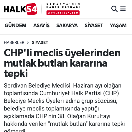
GÜNDEM
Adapazarı Nöbetçi Eczaneler
GÜNDEM
ASAYİŞ
SAKARYA
SİYASET
YAŞAM
ASAYİŞ
Adapazarı Hava Durumu
HABERLER
SİYASET
CHP'li meclis üyelerinden
YAŞAM
Adapazarı Trafik Yoğunluk Haritası
mutlak butlan kararına
SAKARYA
Süper Lig Puan Durumu ve Fikstür
tepki
SİYASET
Tüm Manşetler
Serdivan Belediye Meclisi, Haziran ayı olağan
toplantısında Cumhuriyet Halk Partisi (CHP)
EKONOMİ
Son Dakika Haberleri
Belediye Meclis Üyeleri adına grup sözcüsü,
belediye meclis toplantısında yaptığı
SOKAK RÖPORTAJLARI
Haber Arşivi
açıklamada CHP'nin 38. Olağan Kurultayı
hakkında verilen "mutlak butlan" kararına tepki
SPOR
gösterdi.