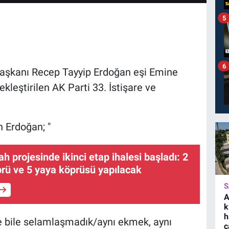
5
6
aşkanı Recep Tayyip Erdoğan eşi Emine
ekleştirilen AK Parti 33. İstişare ve
n Erdoğan; "
ah projesinde ikinci etap ihalesi başladı: 2
rü ve 5 yaya köprüsü yapılacak
S
A
k
h
ere bile selamlaşmadık/aynı ekmek, aynı
ç