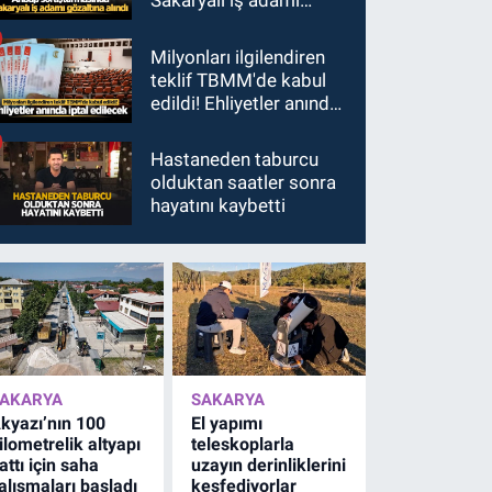
Sakaryalı iş adamı
gözaltına alındı
Milyonları ilgilendiren
teklif TBMM'de kabul
edildi! Ehliyetler anında
iptal edilecek
Hastaneden taburcu
olduktan saatler sonra
hayatını kaybetti
AKARYA
SAKARYA
kyazı’nın 100
El yapımı
ilometrelik altyapı
teleskoplarla
attı için saha
uzayın derinliklerini
alışmaları başladı
keşfediyorlar