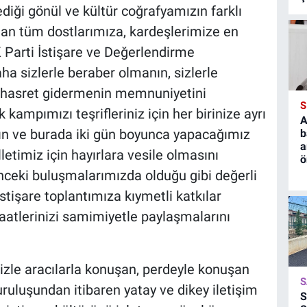
dediği gönül ve kültür coğrafyamızın farklı
atan tüm dostlarımıza, kardeşlerimize en
 Parti İstişare ve Değerlendirme
ha sizlerle beraber olmanın, sizlerle
e hasret gidermenin memnuniyetini
S
ampımızı teşrifleriniz için her birinize ayrı
A
ın ve burada iki gün boyunca yapacağımız
b
a
letimiz için hayırlara vesile olmasını
ö
ceki buluşmalarımızda olduğu gibi değerli
 istişare toplantımıza kıymetli katkılar
aatlerinizi samimiyetle paylaşmalarını
izle aracılarla konuşan, perdeyle konuşan
S
uruluşundan itibaren yatay ve dikey iletişim
S