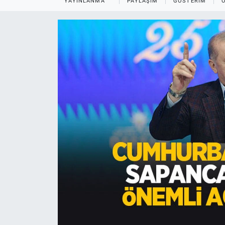
YAYINLANMA
PAYLAŞIM
GÖSTERIM
EĞİTİM
MAGAZİN
ÖZEL HABER
HALK54 PANORAMA