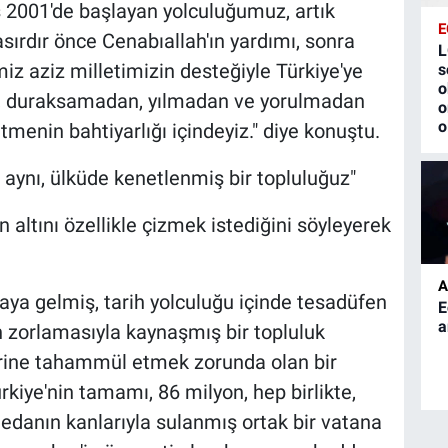
2001'de başlayan yolculuğumuz, artık
E
asırdır önce Cenabıallah'ın yardımı, sonra
L
iz aziz milletimizin desteğiyle Türkiye'ye
s
o
n, duraksamadan, yılmadan ve yorulmadan
o
o
menin bahtiyarlığı içindeyiz." diye konuştu.
ri aynı, ülküde kenetlenmiş bir topluluğuz"
ltını özellikle çizmek istediğini söyleyerek
A
araya gelmiş, tarih yolculuğu içinde tesadüfen
E
a
 zorlamasıyla kaynaşmış bir topluluk
rbirine tahammül etmek zorunda olan bir
Türkiye'nin tamamı, 86 milyon, hep birlikte,
ühedanın kanlarıyla sulanmış ortak bir vatana