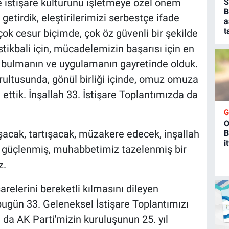
e istişare kültürünü işletmeye özel önem
S
B
getirdik, eleştirilerimizi serbestçe ifade
a
t
k cesur biçimde, çok öz güvenli bir şekilde
stikbali için, mücadelemizin başarısı için en
u bulmanın ve uygulamanın gayretinde olduk.
ğrultusunda, gönül birliği içinde, omuz omuza
ettik. İnşallah 33. İstişare Toplantımızda da
O
acak, tartışacak, müzakere edecek, inşallah
B
i
 güçlenmiş, muhabbetimiz tazelenmiş bir
z.
şarelerini bereketli kılmasını dileyen
bugün 33. Geleneksel İstişare Toplantımızı
 da AK Parti'mizin kuruluşunun 25. yıl