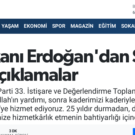
4
5
YAŞAM
EKONOMİ
SPOR
MAGAZİN
EĞİTİM
SOKA
6
6
nı Erdoğan'dan 
1
çıklamalar
6
ti 33. İstişare ve Değerlendirme Toplan
lah'ın yardımı, sonra kaderimizi kaderiyle
ye'ye hizmet ediyoruz. 25 yıldır durmadan
ze hizmetkârlık etmenin bahtiyarlığı için
3 DK