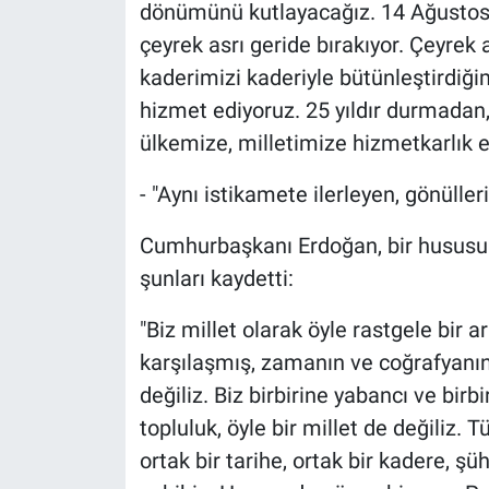
dönümünü kutlayacağız. 14 Ağustos 
çeyrek asrı geride bırakıyor. Çeyrek 
kaderimizi kaderiyle bütünleştirdiğim
hizmet ediyoruz. 25 yıldır durmada
ülkemize, milletimize hizmetkarlık et
- "Aynı istikamete ilerleyen, gönülle
Cumhurbaşkanı Erdoğan, bir hususun a
şunları kaydetti:
"Biz millet olarak öyle rastgele bir 
karşılaşmış, zamanın ve coğrafyanın
değiliz. Biz birbirine yabancı ve bi
topluluk, öyle bir millet de değiliz. 
ortak bir tarihe, ortak bir kadere, ş