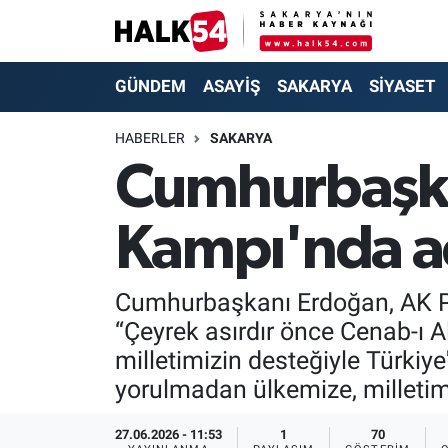
GÜNDEM
Adapazarı Nöbetçi Eczaneler
GÜNDEM
ASAYİŞ
SAKARYA
SİYASET
ASAYİŞ
Adapazarı Hava Durumu
HABERLER
SAKARYA
Cumhurbaşka
YAŞAM
Adapazarı Trafik Yoğunluk Haritası
Kampı'nda a
SAKARYA
Süper Lig Puan Durumu ve Fikstür
SİYASET
Tüm Manşetler
Cumhurbaşkanı Erdoğan, AK Par
“Çeyrek asırdır önce Cenab-ı Al
EKONOMİ
Son Dakika Haberleri
milletimizin desteğiyle Türki
SOKAK RÖPORTAJLARI
Haber Arşivi
yorulmadan ülkemize, milletimi
SPOR
27.06.2026 - 11:53
1
70