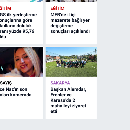
ĞİTİM
EĞİTİM
GS ilk yerleştirme
MEB'de il içi
onuçlarına göre
mazerete bağlı yer
kulların doluluk
değiştirme
ranı yüzde 95,76
sonuçları açıklandı
ldu
SAYİŞ
SAKARYA
ce Naz'ın son
Başkan Alemdar,
nları kamerada
Erenler ve
Karasu’da 2
mahalleyi ziyaret
etti