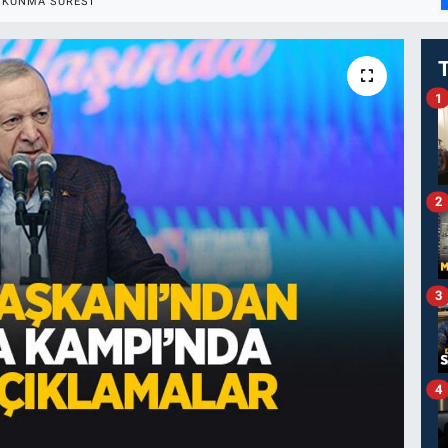
OKUNMA SÜRESI
1
2
3
4