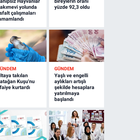
ahipsiz Hayvanlar
bireylerin oranı
akımevi yolunda
yüzde 92,3 oldu
sfalt çalışmaları
amamlandı
GÜNDEM
GÜNDEM
ltaya takılan
Yaşlı ve engelli
atağan Kuşu'nu
aylıkları artışlı
tfaiye kurtardı
şekilde hesaplara
yatırılmaya
başlandı