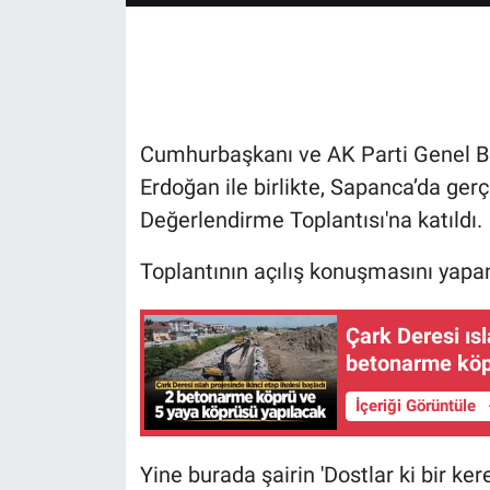
Cumhurbaşkanı ve AK Parti Genel B
Erdoğan ile birlikte, Sapanca’da gerç
Değerlendirme Toplantısı'na katıldı.
Toplantının açılış konuşmasını yapa
Çark Deresi ısl
betonarme köp
İçeriği Görüntüle
Yine burada şairin 'Dostlar ki bir k