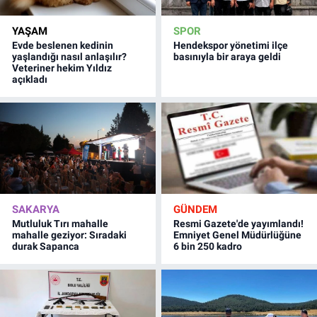
YAŞAM
SPOR
Evde beslenen kedinin
Hendekspor yönetimi ilçe
yaşlandığı nasıl anlaşılır?
basınıyla bir araya geldi
Veteriner hekim Yıldız
açıkladı
SAKARYA
GÜNDEM
Mutluluk Tırı mahalle
Resmi Gazete'de yayımlandı!
mahalle geziyor: Sıradaki
Emniyet Genel Müdürlüğüne
durak Sapanca
6 bin 250 kadro