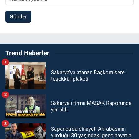
Gönder
Trend Haberler
1
Sakarya'ya atanan Başkomisere
teşekkür plaketi
2
Sakaryalı firma MASAK Raporunda
yer aldı
3
Sapanca'da cinayet: Akrabasının
vurduğu 30 yaşındaki genç hayatını