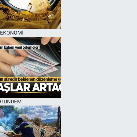
EĞİTİM
MAGAZİN
EKONOMİ
ÖZEL HABER
HALK54 PANORAMA
GÜNDEM