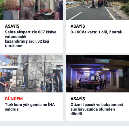
ASAYİŞ
ASAYİŞ
Sahte ekspertizle 687 kişiye
D-100'de kaza: 1 ölü, 2 yaralı
vatandaşlık
kazandırmışlardı, 32 kişi
tutuklandı
GÜNDEM
ASAYİŞ
Türk kuru yük gemisine İHA
Otizmli çocuk ve babaannesi
saldırısı
süs havuzunda ölümden
döndü