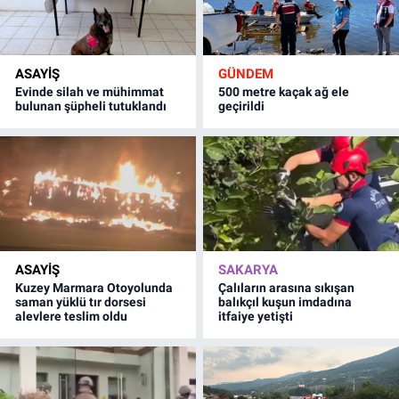
ASAYİŞ
GÜNDEM
Evinde silah ve mühimmat
500 metre kaçak ağ ele
bulunan şüpheli tutuklandı
geçirildi
ASAYİŞ
SAKARYA
Kuzey Marmara Otoyolunda
Çalıların arasına sıkışan
saman yüklü tır dorsesi
balıkçıl kuşun imdadına
alevlere teslim oldu
itfaiye yetişti