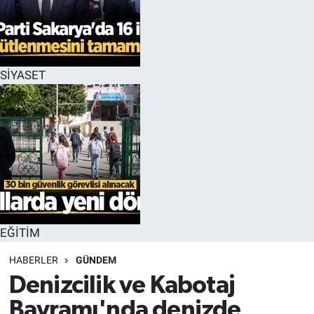
EĞİTİM
MAGAZİN
SİYASET
ÖZEL HABER
HALK54 PANORAMA
EĞİTİM
HABERLER
GÜNDEM
Denizcilik ve Kabotaj
Bayramı'nda denizde