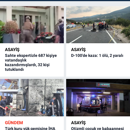
ASAYİŞ
ASAYİŞ
Sahte ekspertizle 687 kişiye
D-100'de kaza: 1 ölü, 2 yaralı
vatandaşlık
kazandırmışlardı, 32 kişi
tutuklandı
GÜNDEM
ASAYİŞ
Türk kuru yük gemisine İHA
Otizmli çocuk ve babaannesi