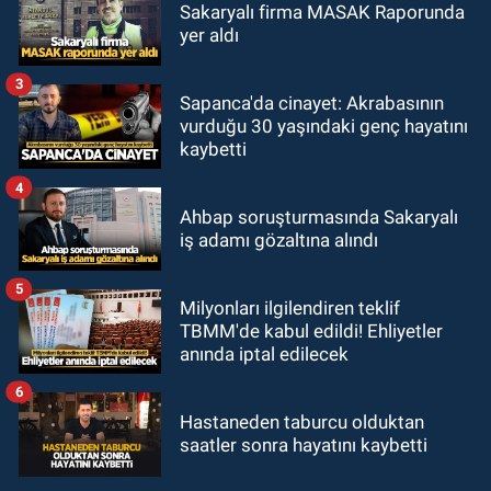
Sakaryalı firma MASAK Raporunda
yer aldı
3
Sapanca'da cinayet: Akrabasının
vurduğu 30 yaşındaki genç hayatını
kaybetti
4
Ahbap soruşturmasında Sakaryalı
iş adamı gözaltına alındı
5
Milyonları ilgilendiren teklif
TBMM'de kabul edildi! Ehliyetler
anında iptal edilecek
6
Hastaneden taburcu olduktan
saatler sonra hayatını kaybetti