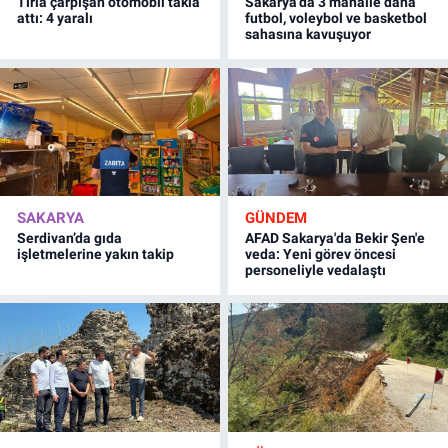
Tırla çarpışan otomobil takla
Sakarya’da 3 mahalle daha
attı: 4 yaralı
futbol, voleybol ve basketbol
sahasına kavuşuyor
SAKARYA
GÜNDEM
Serdivan’da gıda
AFAD Sakarya'da Bekir Şen'e
işletmelerine yakın takip
veda: Yeni görev öncesi
personeliyle vedalaştı