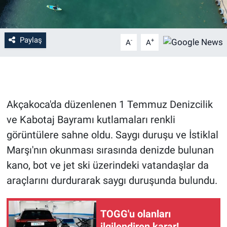
Paylaş
-
+
A
A
Akçakoca'da düzenlenen 1 Temmuz Denizcilik
ve Kabotaj Bayramı kutlamaları renkli
görüntülere sahne oldu. Saygı duruşu ve İstiklal
Marşı'nın okunması sırasında denizde bulunan
kano, bot ve jet ski üzerindeki vatandaşlar da
araçlarını durdurarak saygı duruşunda bulundu.
TOGG'u olanları
ilgilendiren karar!