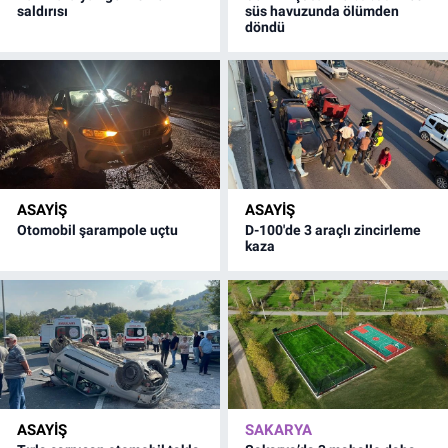
saldırısı
süs havuzunda ölümden
döndü
ASAYİŞ
ASAYİŞ
Otomobil şarampole uçtu
D-100'de 3 araçlı zincirleme
kaza
ASAYİŞ
SAKARYA