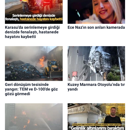
Karasu'da serinlemeye girdiği
Ece Naz'ın son anları kamerada
denizde fenalaştı, hastanede
hayatını kaybetti
Geri dönüşüm tesisinde
Kuzey Marmara Otoyolu’nda tır
yangın: TEM ve D-100'de göz
yandı
gözü görmedi