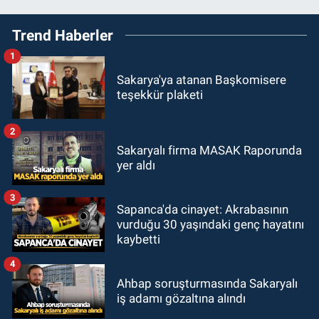
Trend Haberler
1
Sakarya'ya atanan Başkomisere
teşekkür plaketi
2
Sakaryalı firma MASAK Raporunda
yer aldı
3
Sapanca'da cinayet: Akrabasının
vurduğu 30 yaşındaki genç hayatını
kaybetti
4
Ahbap soruşturmasında Sakaryalı
iş adamı gözaltına alındı