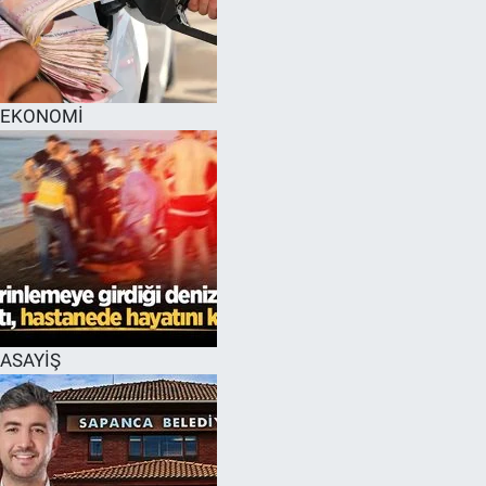
EĞİTİM
MAGAZİN
EKONOMİ
ÖZEL HABER
HALK54 PANORAMA
ASAYİŞ