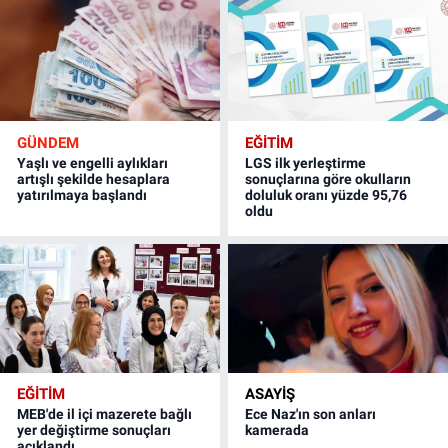
GÜNDEM
EĞİTİM
Yaşlı ve engelli aylıkları
LGS ilk yerleştirme
artışlı şekilde hesaplara
sonuçlarına göre okulların
yatırılmaya başlandı
doluluk oranı yüzde 95,76
oldu
EĞİTİM
ASAYİŞ
MEB'de il içi mazerete bağlı
Ece Naz'ın son anları
yer değiştirme sonuçları
kamerada
açıklandı