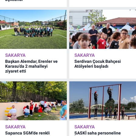
SAKARYA
SAKARYA
Başkan Alemdar, Erenler ve
Serdivan Çocuk Bahçesi
Karasu’da 2 mahalleyi
Atölyeleri başladı
ziyaret etti
SAKARYA
SAKARYA
Sapanca SGM’de renkli
SASKİ saha personeline