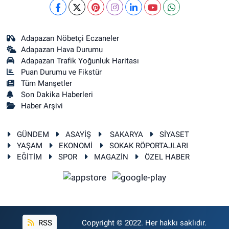
Adapazarı Nöbetçi Eczaneler
Adapazarı Hava Durumu
Adapazarı Trafik Yoğunluk Haritası
Puan Durumu ve Fikstür
Tüm Manşetler
Son Dakika Haberleri
Haber Arşivi
GÜNDEM
ASAYİŞ
SAKARYA
SİYASET
YAŞAM
EKONOMİ
SOKAK RÖPORTAJLARI
EĞİTİM
SPOR
MAGAZİN
ÖZEL HABER
RSS
Copyright © 2022. Her hakkı saklıdır.