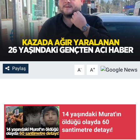
Paylaş
-
+
A
A
14 yaşındaki Murat'ın
öldüğü olayda 60
santimetre detayı!