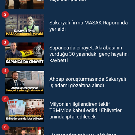
2
Sakaryalı firma MASAK Raporunda
yer aldı
3
Sapanca'da cinayet: Akrabasının
vurduğu 30 yaşındaki genç hayatını
kaybetti
4
Ahbap soruşturmasında Sakaryalı
iş adamı gözaltına alındı
5
Milyonları ilgilendiren teklif
TBMM'de kabul edildi! Ehliyetler
anında iptal edilecek
6