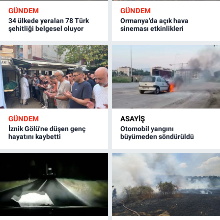
GÜNDEM
GÜNDEM
34 ülkede yeralan 78 Türk
Ormanya'da açık hava
şehitliği belgesel oluyor
sineması etkinlikleri
GÜNDEM
ASAYİŞ
İznik Gölü'ne düşen genç
Otomobil yangını
hayatını kaybetti
büyümeden söndürüldü