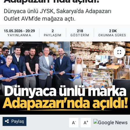
Dünyaca ünlü JYSK, Sakarya’da Adapazarı
Outlet AVM’de mağaza açtı.
15.05.2026 - 20:29
2
218
2 DK
YAYINLANMA
PAYLAŞIM
GÖSTERIM
OKUNMA SÜRESI
Paylaş
-
+
A
A