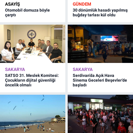
ASAYİŞ
GÜNDEM
Otomobil domuza böyle
30 dönümlük hasadı yapılmış
çarptı
buğday tarlası kül oldu
SAKARYA
SAKARYA
SATSO 31. Meslek Komitesi:
Serdivan’da Açık Hava
Çocukların dijital güvenliği
Sinema Geceleri Beşevler’de
öncelik olmalı
başladı