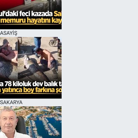
EĞİTİM
MAGAZİN
ASAYİŞ
ÖZEL HABER
HALK54 PANORAMA
SAKARYA