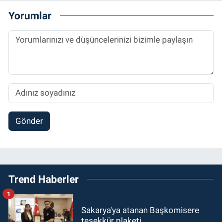
Yorumlar
Gönder
Trend Haberler
1
Sakarya'ya atanan Başkomisere
teşekkür plaketi