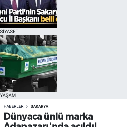
SİYASET
YAŞAM
HABERLER
SAKARYA
Dünyaca ünlü marka
Adapazarı'nda açıldı!