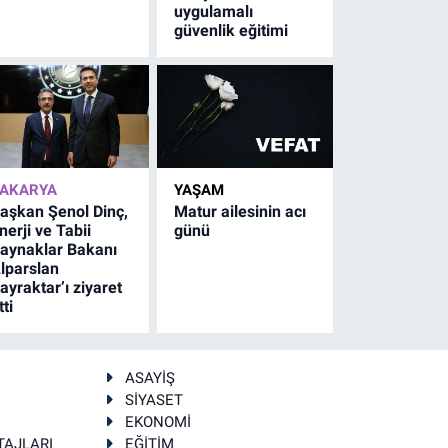
uygulamalı
güvenlik eğitimi
AKARYA
YAŞAM
aşkan Şenol Dinç,
Matur ailesinin acı
nerji ve Tabii
günü
aynaklar Bakanı
lparslan
ayraktar’ı ziyaret
tti
ASAYİŞ
SİYASET
EKONOMİ
TAJLARI
EĞİTİM