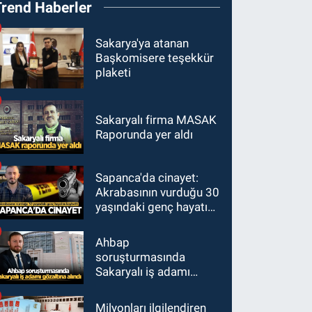
Trend Haberler
Sakarya'ya atanan
Başkomisere teşekkür
plaketi
Sakaryalı firma MASAK
Raporunda yer aldı
Sapanca'da cinayet:
Akrabasının vurduğu 30
yaşındaki genç hayatını
kaybetti
Ahbap
soruşturmasında
Sakaryalı iş adamı
gözaltına alındı
Milyonları ilgilendiren