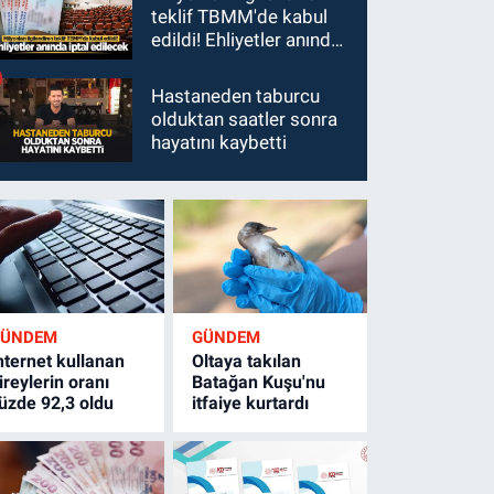
teklif TBMM'de kabul
edildi! Ehliyetler anında
iptal edilecek
Hastaneden taburcu
olduktan saatler sonra
hayatını kaybetti
GÜNDEM
GÜNDEM
nternet kullanan
Oltaya takılan
ireylerin oranı
Batağan Kuşu'nu
üzde 92,3 oldu
itfaiye kurtardı