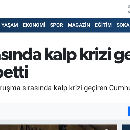
6
4
YAŞAM
EKONOMİ
SPOR
MAGAZİN
EĞİTİM
SOKA
5
6
ında kalp krizi ge
6
etti
1
uruşma sırasında kalp krizi geçiren Cum
I