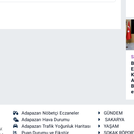
S
B
E
K
A
B
e
Adapazarı Nöbetçi Eczaneler
GÜNDEM
Adapazarı Hava Durumu
SAKARYA
Adapazarı Trafik Yoğunluk Haritası
YAŞAM
u:
Puan Durumu ve Fikstür
SOKAK RÖPOR