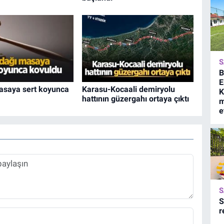
S
B
E
asaya sert koyunca
Karasu-Kocaali demiryolu
K
hattının güzergahı ortaya çıktı
m
e
S
S
r