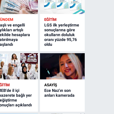
GÜNDEM
EĞİTİM
aşlı ve engelli
LGS ilk yerleştirme
ylıkları artışlı
sonuçlarına göre
ekilde hesaplara
okulların doluluk
atırılmaya
oranı yüzde 95,76
aşlandı
oldu
ĞİTİM
ASAYİŞ
EB'de il içi
Ece Naz'ın son
azerete bağlı yer
anları kamerada
eğiştirme
onuçları açıklandı