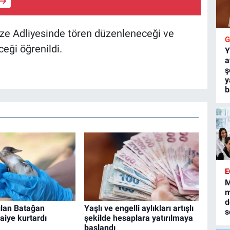
ze Adliyesinde tören düzenleneceği ve
eği öğrenildi.
Y
a
ş
y
b
E
M
m
d
ılan Batağan
Yaşlı ve engelli aylıkları artışlı
s
faiye kurtardı
şekilde hesaplara yatırılmaya
başlandı