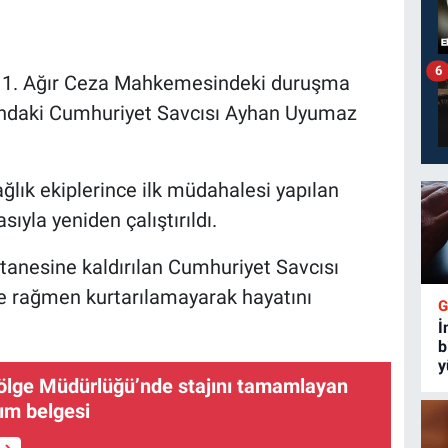
6
esi 1. Ağır Ceza Mahkemesindeki duruşma
ındaki Cumhuriyet Savcısı Ayhan Uyumaz
ağlık ekiplerince ilk müdahalesi yapılan
ıyla yeniden çalıştırıldı.
anesine kaldırılan Cumhuriyet Savcısı
 rağmen kurtarılamayarak hayatını
İ
b
y
ölge Müdürlüğü’nde stajını tamamlayan
lım belgesi