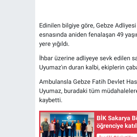
Edinilen bilgiye göre, Gebze Adliy
esnasında aniden fenalaşan 49 yaş
yere yığıldı.
İhbar üzerine adliyeye sevk edilen s
Uyumaz'ın duran kalbi, ekiplerin çabas
Ambulansla Gebze Fatih Devlet Hast
Uyumaz, buradaki tüm müdahalelere
kaybetti.
BİK Sakarya B
öğrenciye katı