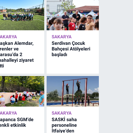
AKARYA
SAKARYA
aşkan Alemdar,
Serdivan Çocuk
renler ve
Bahçesi Atölyeleri
arasu’da 2
başladı
ahalleyi ziyaret
tti
AKARYA
SAKARYA
apanca SGM’de
SASKİ saha
enkli etkinlik
personeline
İtfaiye’den