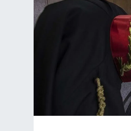
EĞİTİM
MAGAZİN
ÖZEL HABER
HALK54 PANORAMA