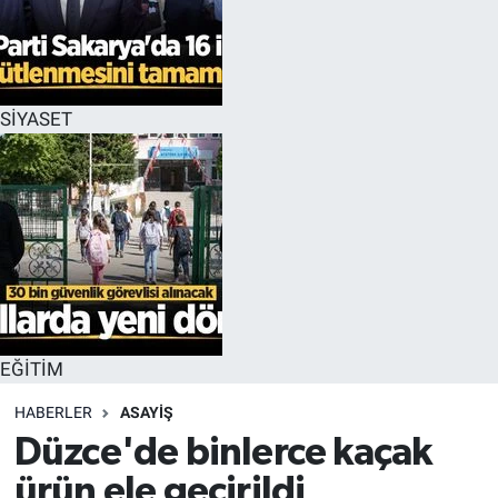
EĞİTİM
MAGAZİN
SİYASET
ÖZEL HABER
HALK54 PANORAMA
EĞİTİM
HABERLER
ASAYİŞ
Düzce'de binlerce kaçak
ürün ele geçirildi