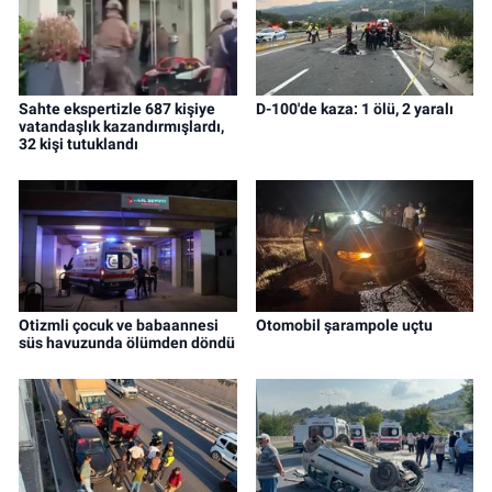
Sahte ekspertizle 687 kişiye
D-100'de kaza: 1 ölü, 2 yaralı
vatandaşlık kazandırmışlardı,
32 kişi tutuklandı
Otizmli çocuk ve babaannesi
Otomobil şarampole uçtu
süs havuzunda ölümden döndü