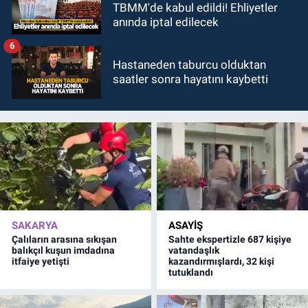
TBMM'de kabul edildi! Ehliyetler
anında iptal edilecek
6
Hastaneden taburcu olduktan
saatler sonra hayatını kaybetti
SAKARYA
ASAYİŞ
Çalıların arasına sıkışan
Sahte ekspertizle 687 kişiye
balıkçıl kuşun imdadına
vatandaşlık
itfaiye yetişti
kazandırmışlardı, 32 kişi
tutuklandı