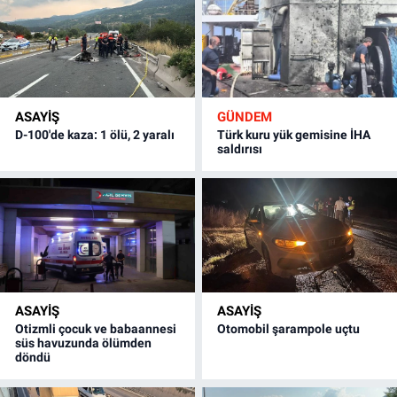
ASAYİŞ
GÜNDEM
D-100'de kaza: 1 ölü, 2 yaralı
Türk kuru yük gemisine İHA
saldırısı
ASAYİŞ
ASAYİŞ
Otizmli çocuk ve babaannesi
Otomobil şarampole uçtu
süs havuzunda ölümden
döndü