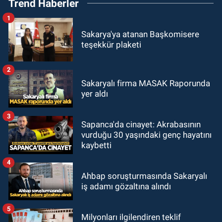
Trend Haberler
1
Sakarya'ya atanan Başkomisere
teşekkür plaketi
2
Sakaryalı firma MASAK Raporunda
yer aldı
3
Sapanca'da cinayet: Akrabasının
vurduğu 30 yaşındaki genç hayatını
kaybetti
4
Ahbap soruşturmasında Sakaryalı
iş adamı gözaltına alındı
5
Milyonları ilgilendiren teklif