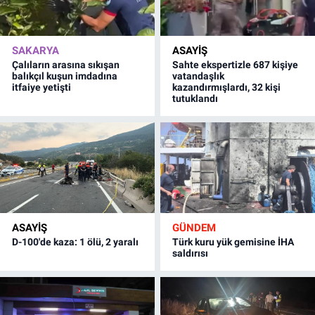
SAKARYA
ASAYİŞ
Çalıların arasına sıkışan
Sahte ekspertizle 687 kişiye
balıkçıl kuşun imdadına
vatandaşlık
itfaiye yetişti
kazandırmışlardı, 32 kişi
tutuklandı
ASAYİŞ
GÜNDEM
D-100'de kaza: 1 ölü, 2 yaralı
Türk kuru yük gemisine İHA
saldırısı