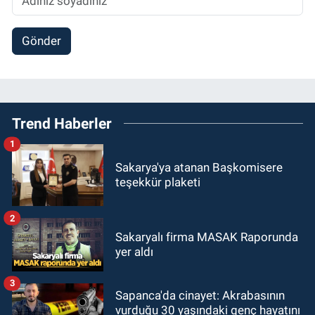
Gönder
Trend Haberler
1
Sakarya'ya atanan Başkomisere
teşekkür plaketi
2
Sakaryalı firma MASAK Raporunda
yer aldı
3
Sapanca'da cinayet: Akrabasının
vurduğu 30 yaşındaki genç hayatını