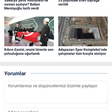
Sakarya Şehir Hastanesi ne
25 yaşındaki Eren toprağa
zaman açılıyor? Bakan
verildi
Memişoğlu tarih verdi
Kıbrıs Gazisi, resmi törenle son
Adapazarı Spor Kompleksi’nde
yolculuğuna uğurlandı
çalışmalar tüm hızıyla sürüyor
Yorumlar