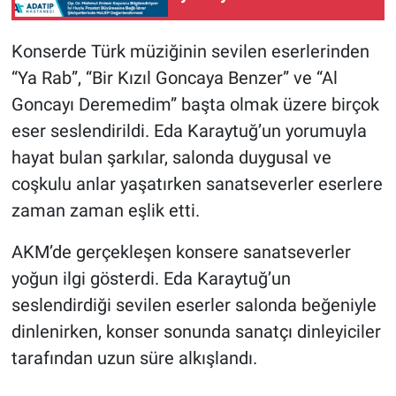
Büyümesine Bağlı İdrar
Şikâyetlerinde HoLEP
Konserde Türk müziğinin sevilen eserlerinden
eğerlendirmesi
“Ya Rab”, “Bir Kızıl Goncaya Benzer” ve “Al
Goncayı Deremedim” başta olmak üzere birçok
eser seslendirildi. Eda Karaytuğ’un yorumuyla
hayat bulan şarkılar, salonda duygusal ve
coşkulu anlar yaşatırken sanatseverler eserlere
zaman zaman eşlik etti.
AKM’de gerçekleşen konsere sanatseverler
yoğun ilgi gösterdi. Eda Karaytuğ’un
seslendirdiği sevilen eserler salonda beğeniyle
dinlenirken, konser sonunda sanatçı dinleyiciler
tarafından uzun süre alkışlandı.