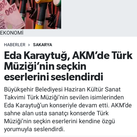
EĞİTİM
MAGAZİN
EKONOMİ
ÖZEL HABER
HABERLER
SAKARYA
Eda Karaytuğ, AKM’de Türk
HALK54 PANORAMA
Müziği’nin seçkin
eserlerini seslendirdi
Büyükşehir Belediyesi Haziran Kültür Sanat
Takvimi Türk Müziği’nin sevilen isimlerinden
Eda Karaytuğ’un konseriyle devam etti. AKM’de
sahne alan usta sanatçı konserde Türk
Müziği’nin seçkin eserlerini kendine özgü
yorumuyla seslendirdi.