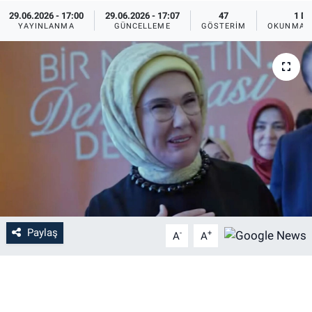
29.06.2026 - 17:00
29.06.2026 - 17:07
47
1 DK
YAYINLANMA
GÜNCELLEME
GÖSTERIM
OKUNMA S
Paylaş
-
+
A
A