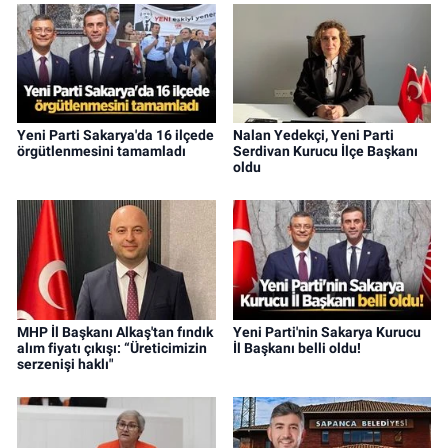
Yeni Parti Sakarya'da 16 ilçede
Nalan Yedekçi, Yeni Parti
örgütlenmesini tamamladı
Serdivan Kurucu İlçe Başkanı
oldu
MHP İl Başkanı Alkaş'tan fındık
Yeni Parti'nin Sakarya Kurucu
alım fiyatı çıkışı: “Üreticimizin
İl Başkanı belli oldu!
serzenişi haklı"