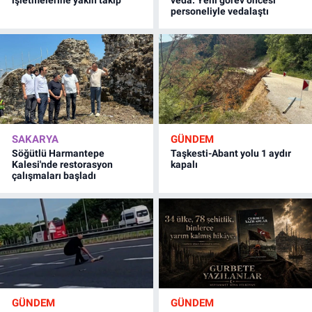
personeliyle vedalaştı
SAKARYA
GÜNDEM
Söğütlü Harmantepe
Taşkesti-Abant yolu 1 aydır
Kalesi'nde restorasyon
kapalı
çalışmaları başladı
GÜNDEM
GÜNDEM