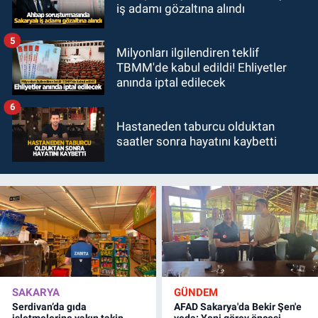
iş adamı gözaltına alındı
5
Milyonları ilgilendiren teklif
TBMM'de kabul edildi! Ehliyetler
anında iptal edilecek
6
Hastaneden taburcu olduktan
saatler sonra hayatını kaybetti
SAKARYA
GÜNDEM
Serdivan’da gıda
AFAD Sakarya'da Bekir Şen'e
işletmelerine yakın takip
veda: Yeni görev öncesi