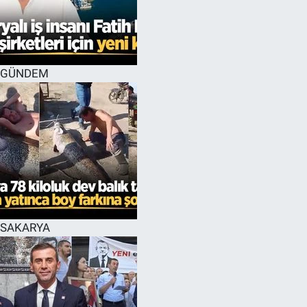
EĞİTİM
MAGAZİN
GÜNDEM
ÖZEL HABER
HALK54 PANORAMA
SAKARYA