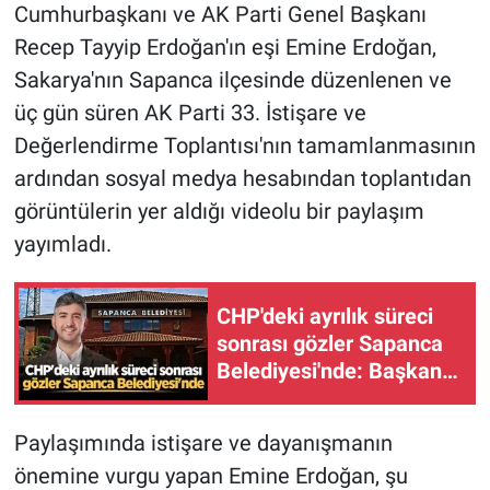
Cumhurbaşkanı ve AK Parti Genel Başkanı
Recep Tayyip Erdoğan'ın eşi Emine Erdoğan,
Sakarya'nın Sapanca ilçesinde düzenlenen ve
üç gün süren AK Parti 33. İstişare ve
Değerlendirme Toplantısı'nın tamamlanmasının
ardından sosyal medya hesabından toplantıdan
görüntülerin yer aldığı videolu bir paylaşım
yayımladı.
CHP'deki ayrılık süreci
sonrası gözler Sapanca
Belediyesi'nde: Başkan
Şahin Yeni Parti'ye
geçecek mi?
Paylaşımında istişare ve dayanışmanın
önemine vurgu yapan Emine Erdoğan, şu