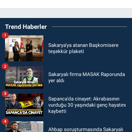
Trend Haberler
1
Sakarya'ya atanan Başkomisere
teşekkür plaketi
2
Sakaryalı firma MASAK Raporunda
yer aldı
3
Sapanca'da cinayet: Akrabasının
vurduğu 30 yaşındaki genç hayatını
kaybetti
4
Ahbap soruşturmasında Sakaryalı