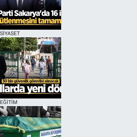
SİYASET
EĞİTİM