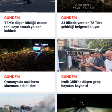
GÜNDEM
GÜNDEM
TEM'e düşen kütüğü canını
34 ülkede yeralan 78 Türk
tehlikeye atarak yoldan
şehitliği belgesel oluyor
kaldırdı
GÜNDEM
GÜNDEM
Ormanya'da açık hava
İznik Gölü'ne düşen genç
sineması etkinlikleri
hayatını kaybetti