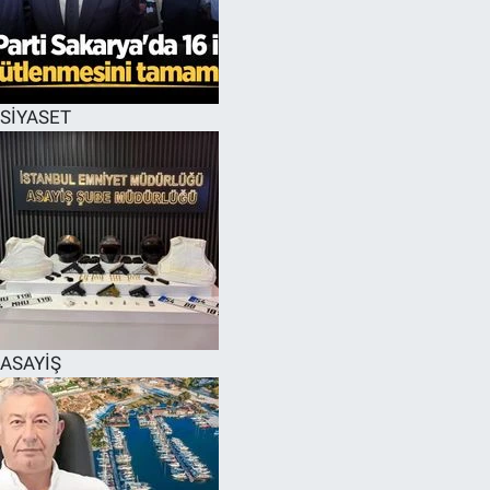
EĞİTİM
MAGAZİN
SİYASET
ÖZEL HABER
HALK54 PANORAMA
ASAYİŞ