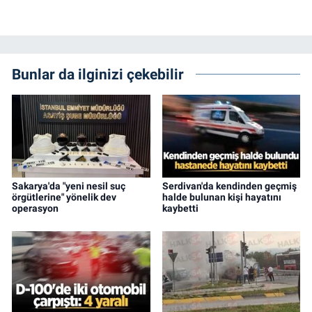
Bunlar da ilginizi çekebilir
Sakarya'da "yeni nesil suç
Serdivan'da kendinden geçmiş
örgütlerine" yönelik dev
halde bulunan kişi hayatını
operasyon
kaybetti