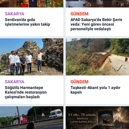
SAKARYA
GÜNDEM
Serdivan’da gıda
AFAD Sakarya'da Bekir Şen'e
işletmelerine yakın takip
veda: Yeni görev öncesi
personeliyle vedalaştı
SAKARYA
GÜNDEM
Söğütlü Harmantepe
Taşkesti-Abant yolu 1 aydır
Kalesi'nde restorasyon
kapalı
çalışmaları başladı