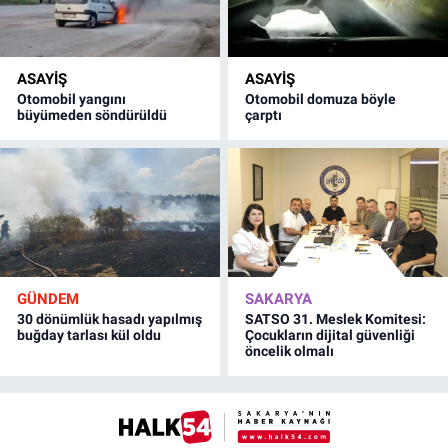
ASAYİŞ
ASAYİŞ
Otomobil yangını
Otomobil domuza böyle
büyümeden söndürüldü
çarptı
GÜNDEM
SAKARYA
30 dönümlük hasadı yapılmış
SATSO 31. Meslek Komitesi:
buğday tarlası kül oldu
Çocukların dijital güvenliği
öncelik olmalı