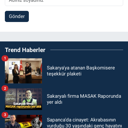
Gönder
Trend Haberler
1
Sakarya'ya atanan Başkomisere
teşekkür plaketi
2
Sakaryalı firma MASAK Raporunda
yer aldı
3
Sapanca'da cinayet: Akrabasının
vurduğu 30 yaşındaki genç hayatını