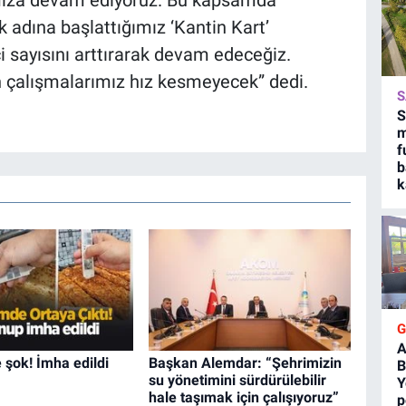
 adına başlattığımız ‘Kantin Kart’
 sayısını arttırarak devam edeceğiz.
n çalışmalarımız hız kesmeyecek” dedi.
S
S
m
f
b
k
A
şok! İmha edildi
Başkan Alemdar: “Şehrimizin
B
su yönetimini sürdürülebilir
Y
hale taşımak için çalışıyoruz”
p