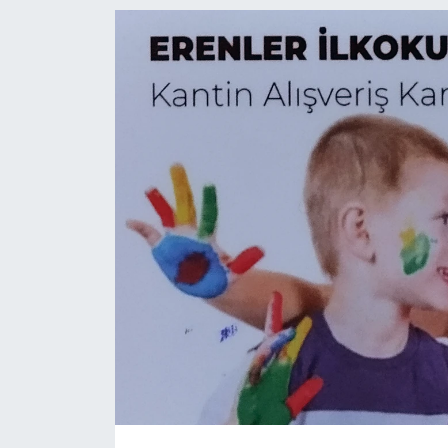
EĞİTİM
MAGAZİN
ÖZEL HABER
HALK54 PANORAMA