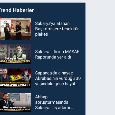
Trend Haberler
Sakarya'ya atanan
Başkomisere teşekkür
plaketi
Sakaryalı firma MASAK
Raporunda yer aldı
Sapanca'da cinayet:
Akrabasının vurduğu 30
yaşındaki genç hayatını
kaybetti
Ahbap
soruşturmasında
Sakaryalı iş adamı
gözaltına alındı