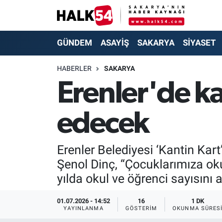
GÜNDEM
Adapazarı Nöbetçi Eczaneler
GÜNDEM
ASAYİŞ
SAKARYA
SİYASET
ASAYİŞ
Adapazarı Hava Durumu
HABERLER
SAKARYA
Erenler'de k
YAŞAM
Adapazarı Trafik Yoğunluk Haritası
edecek
SAKARYA
Süper Lig Puan Durumu ve Fikstür
SİYASET
Tüm Manşetler
Erenler Belediyesi ‘Kantin Ka
Şenol Dinç, “Çocuklarımıza ok
EKONOMİ
Son Dakika Haberleri
yılda okul ve öğrenci sayısını 
SOKAK RÖPORTAJLARI
Haber Arşivi
01.07.2026 - 14:52
16
1 DK
YAYINLANMA
GÖSTERIM
OKUNMA SÜRES
SPOR