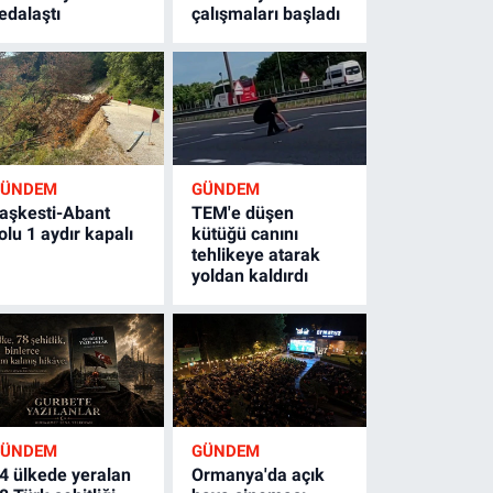
edalaştı
çalışmaları başladı
GÜNDEM
GÜNDEM
aşkesti-Abant
TEM'e düşen
olu 1 aydır kapalı
kütüğü canını
tehlikeye atarak
yoldan kaldırdı
GÜNDEM
GÜNDEM
4 ülkede yeralan
Ormanya'da açık