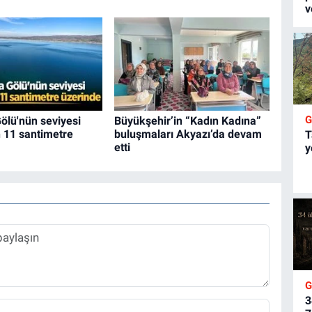
v
ölü'nün seviyesi
Büyükşehir’in “Kadın Kadına”
n 11 santimetre
buluşmaları Akyazı’da devam
T
etti
y
3