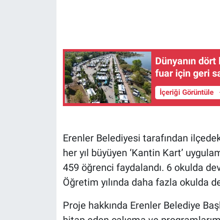
Dünyanın dört 
fuar için geri 
İçeriği Görüntüle
Erenler Belediyesi tarafından ilçede
her yıl büyüyen ‘Kantin Kart’ uygul
459 öğrenci faydalandı. 6 okulda d
Öğretim yılında daha fazla okulda d
Proje hakkında Erenler Belediye Baş
hitap eden çalışma ve programları