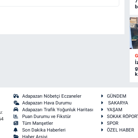
7
b
İ
g
k
Adapazarı Nöbetçi Eczaneler
GÜNDEM
Adapazarı Hava Durumu
SAKARYA
Adapazarı Trafik Yoğunluk Haritası
YAŞAM
u:
Puan Durumu ve Fikstür
SOKAK RÖPOR
64
Tüm Manşetler
SPOR
Son Dakika Haberleri
ÖZEL HABER
Haber Arşivi