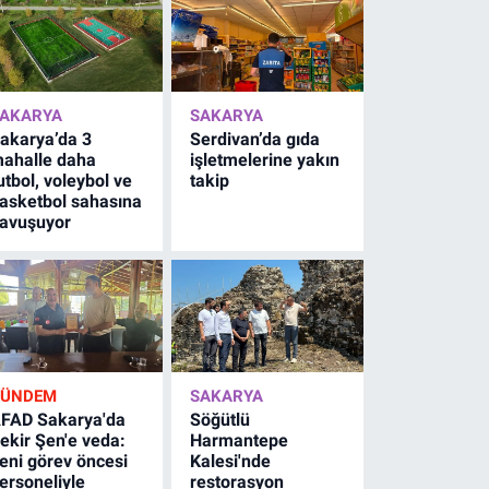
AKARYA
SAKARYA
akarya’da 3
Serdivan’da gıda
ahalle daha
işletmelerine yakın
utbol, voleybol ve
takip
asketbol sahasına
avuşuyor
GÜNDEM
SAKARYA
FAD Sakarya'da
Söğütlü
ekir Şen'e veda:
Harmantepe
eni görev öncesi
Kalesi'nde
ersoneliyle
restorasyon