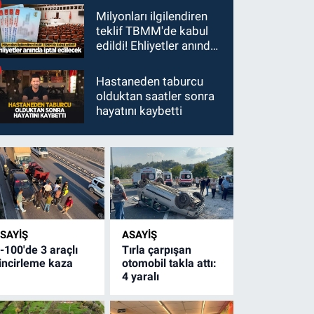
Milyonları ilgilendiren
teklif TBMM'de kabul
edildi! Ehliyetler anında
iptal edilecek
Hastaneden taburcu
olduktan saatler sonra
hayatını kaybetti
SAYİŞ
ASAYİŞ
-100'de 3 araçlı
Tırla çarpışan
incirleme kaza
otomobil takla attı:
4 yaralı