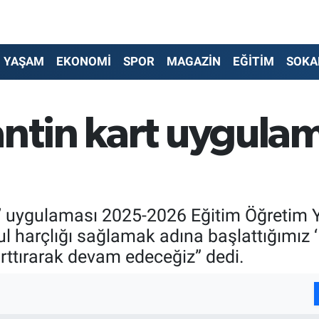
YAŞAM
EKONOMİ
SPOR
MAGAZİN
EĞİTİM
SOKA
antin kart uygul
rt’ uygulaması 2025-2026 Eğitim Öğretim 
ul harçlığı sağlamak adına başlattığımız 
arttırarak devam edeceğiz” dedi.
I