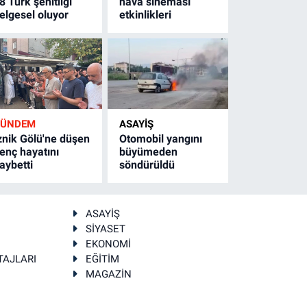
8 Türk şehitliği
hava sineması
elgesel oluyor
etkinlikleri
GÜNDEM
ASAYİŞ
znik Gölü'ne düşen
Otomobil yangını
enç hayatını
büyümeden
aybetti
söndürüldü
ASAYİŞ
SİYASET
EKONOMİ
TAJLARI
EĞİTİM
MAGAZİN