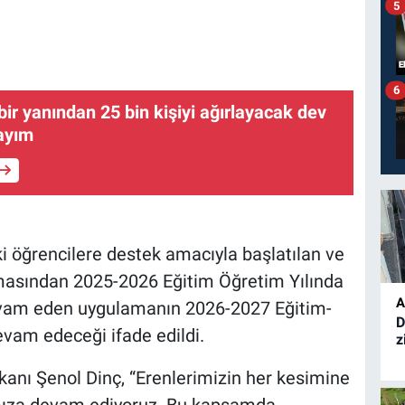
5
6
bir yanından 25 bin kişiyi ağırlayacak dev
sayım
ki öğrencilere destek amacıyla başlatılan ve
amasından 2025-2026 Eğitim Öğretim Yılında
A
evam eden uygulamanın 2026-2027 Eğitim-
D
evam edeceği ifade edildi.
z
kanı Şenol Dinç, “Erenlerimizin her kesimine
mıza devam ediyoruz. Bu kapsamda