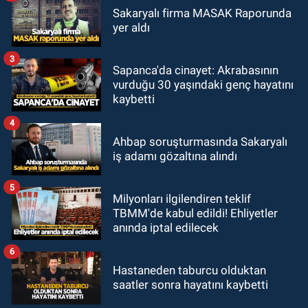
Sakaryalı firma MASAK Raporunda
yer aldı
3
Sapanca'da cinayet: Akrabasının
vurduğu 30 yaşındaki genç hayatını
kaybetti
4
Ahbap soruşturmasında Sakaryalı
iş adamı gözaltına alındı
5
Milyonları ilgilendiren teklif
TBMM'de kabul edildi! Ehliyetler
anında iptal edilecek
6
Hastaneden taburcu olduktan
saatler sonra hayatını kaybetti