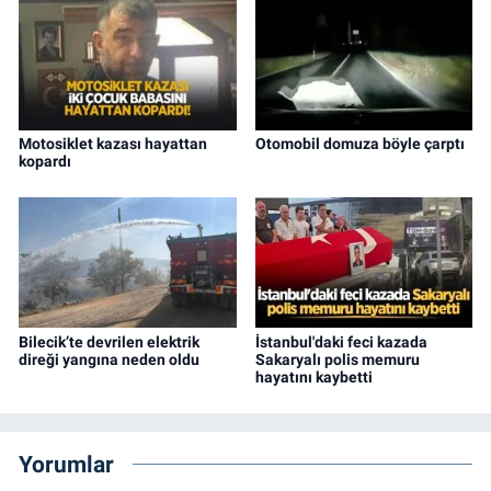
Motosiklet kazası hayattan
Otomobil domuza böyle çarptı
kopardı
Bilecik’te devrilen elektrik
İstanbul'daki feci kazada
direği yangına neden oldu
Sakaryalı polis memuru
hayatını kaybetti
Yorumlar