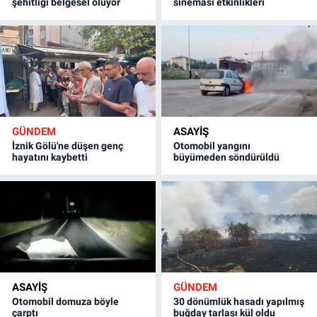
şehitliği belgesel oluyor
sineması etkinlikleri
GÜNDEM
ASAYİŞ
İznik Gölü'ne düşen genç
Otomobil yangını
hayatını kaybetti
büyümeden söndürüldü
ASAYİŞ
GÜNDEM
Otomobil domuza böyle
30 dönümlük hasadı yapılmış
çarptı
buğday tarlası kül oldu