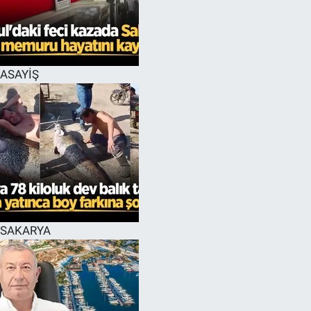
EĞİTİM
MAGAZİN
ASAYİŞ
ÖZEL HABER
HALK54 PANORAMA
SAKARYA