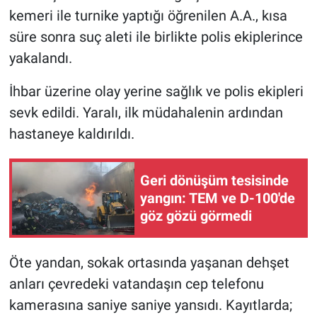
kemeri ile turnike yaptığı öğrenilen A.A., kısa
süre sonra suç aleti ile birlikte polis ekiplerince
yakalandı.
İhbar üzerine olay yerine sağlık ve polis ekipleri
sevk edildi. Yaralı, ilk müdahalenin ardından
hastaneye kaldırıldı.
Geri dönüşüm tesisinde
yangın: TEM ve D-100'de
göz gözü görmedi
Öte yandan, sokak ortasında yaşanan dehşet
anları çevredeki vatandaşın cep telefonu
kamerasına saniye saniye yansıdı. Kayıtlarda;