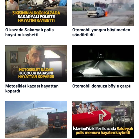
O kazada Sakaryalı polis
Otomobil yangını büyümeden
hayatını kaybetti
söndürüldü
Motosiklet kazası hayattan
Otomobil domuza böyle çarptı
kopardı