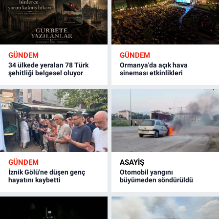
GÜNDEM
GÜNDEM
34 ülkede yeralan 78 Türk
Ormanya'da açık hava
şehitliği belgesel oluyor
sineması etkinlikleri
GÜNDEM
ASAYİŞ
İznik Gölü'ne düşen genç
Otomobil yangını
hayatını kaybetti
büyümeden söndürüldü