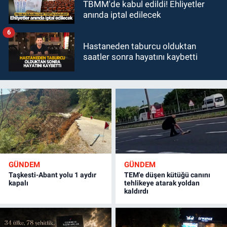
TBMM'de kabul edildi! Ehliyetler
anında iptal edilecek
6
Hastaneden taburcu olduktan
saatler sonra hayatını kaybetti
GÜNDEM
GÜNDEM
Taşkesti-Abant yolu 1 aydır
TEM'e düşen kütüğü canını
kapalı
tehlikeye atarak yoldan
kaldırdı