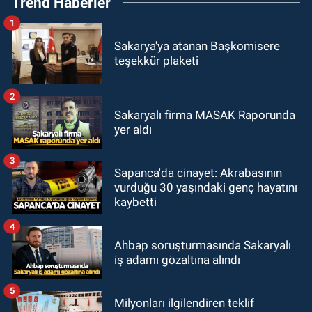
Trend Haberler
1
Sakarya'ya atanan Başkomisere
teşekkür plaketi
2
Sakaryalı firma MASAK Raporunda
yer aldı
3
Sapanca'da cinayet: Akrabasının
vurduğu 30 yaşındaki genç hayatını
kaybetti
4
Ahbap soruşturmasında Sakaryalı
iş adamı gözaltına alındı
5
Milyonları ilgilendiren teklif