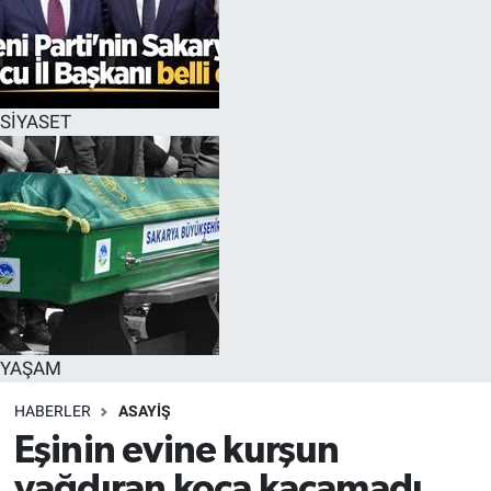
SİYASET
YAŞAM
HABERLER
ASAYİŞ
Eşinin evine kurşun
yağdıran koca kaçamadı