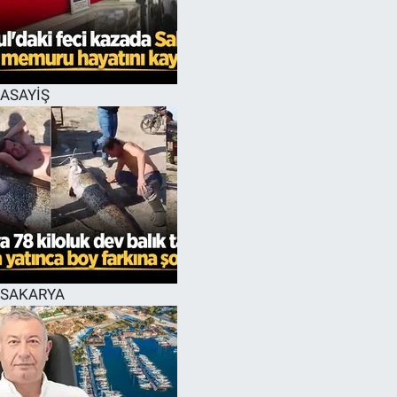
EĞİTİM
MAGAZİN
ASAYİŞ
ÖZEL HABER
HALK54 PANORAMA
SAKARYA