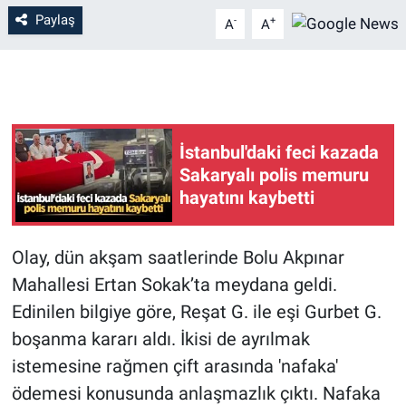
Paylaş
-
+
A
A
İstanbul'daki feci kazada
Sakaryalı polis memuru
hayatını kaybetti
Olay, dün akşam saatlerinde Bolu Akpınar
Mahallesi Ertan Sokak’ta meydana geldi.
Edinilen bilgiye göre, Reşat G. ile eşi Gurbet G.
boşanma kararı aldı. İkisi de ayrılmak
istemesine rağmen çift arasında 'nafaka'
ödemesi konusunda anlaşmazlık çıktı. Nafaka