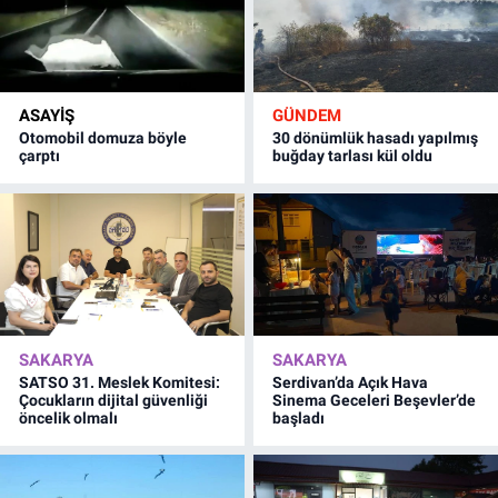
ASAYİŞ
GÜNDEM
Otomobil domuza böyle
30 dönümlük hasadı yapılmış
çarptı
buğday tarlası kül oldu
SAKARYA
SAKARYA
SATSO 31. Meslek Komitesi:
Serdivan’da Açık Hava
Çocukların dijital güvenliği
Sinema Geceleri Beşevler’de
öncelik olmalı
başladı