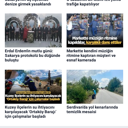
denize girmek yasaklandı
trafiğe kapatılıyor
Erdal Erdem'in mutlu günü:
Markette kendini müziğin
Sakarya protokolü bu düğünde
ritmine kaptıran müşteri ve
buluştu
esnaf kamerada
Kuzey ilçelerin su ihtiyacını
Serdivan’da yol kenarlarında
karşılayacak ‘Ortaköy Barajı’
temizlik mesaisi
için çalışmalar başladı