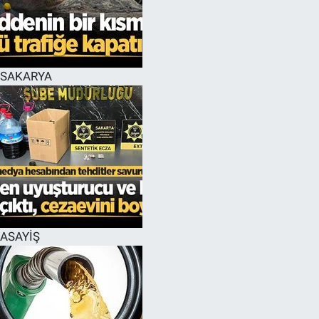
EĞİTİM
MAGAZİN
SAKARYA
ÖZEL HABER
HALK54 PANORAMA
ASAYİŞ