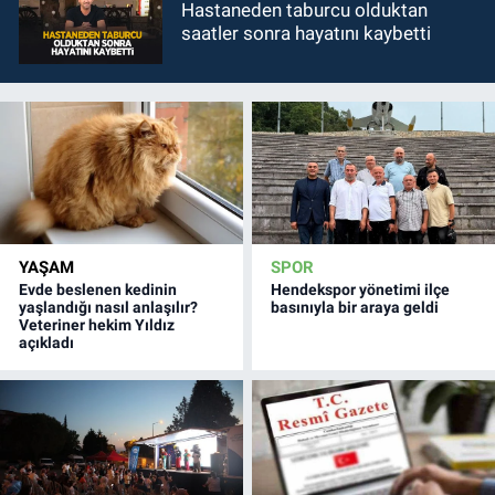
Hastaneden taburcu olduktan
saatler sonra hayatını kaybetti
YAŞAM
SPOR
Evde beslenen kedinin
Hendekspor yönetimi ilçe
yaşlandığı nasıl anlaşılır?
basınıyla bir araya geldi
Veteriner hekim Yıldız
açıkladı