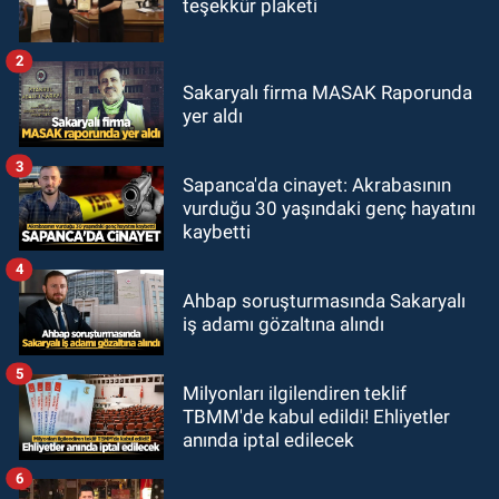
teşekkür plaketi
2
Sakaryalı firma MASAK Raporunda
yer aldı
3
Sapanca'da cinayet: Akrabasının
vurduğu 30 yaşındaki genç hayatını
kaybetti
4
Ahbap soruşturmasında Sakaryalı
iş adamı gözaltına alındı
5
Milyonları ilgilendiren teklif
TBMM'de kabul edildi! Ehliyetler
anında iptal edilecek
6