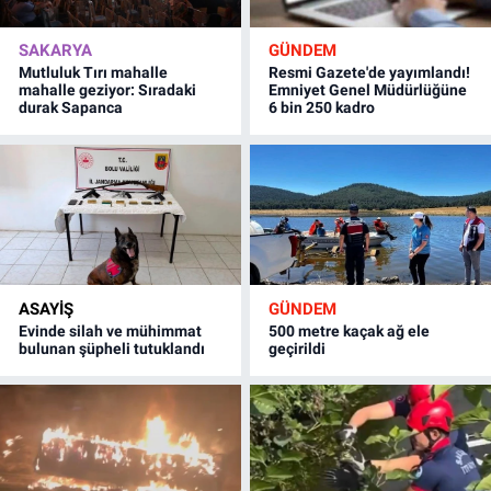
SAKARYA
GÜNDEM
Mutluluk Tırı mahalle
Resmi Gazete'de yayımlandı!
mahalle geziyor: Sıradaki
Emniyet Genel Müdürlüğüne
durak Sapanca
6 bin 250 kadro
ASAYİŞ
GÜNDEM
Evinde silah ve mühimmat
500 metre kaçak ağ ele
bulunan şüpheli tutuklandı
geçirildi