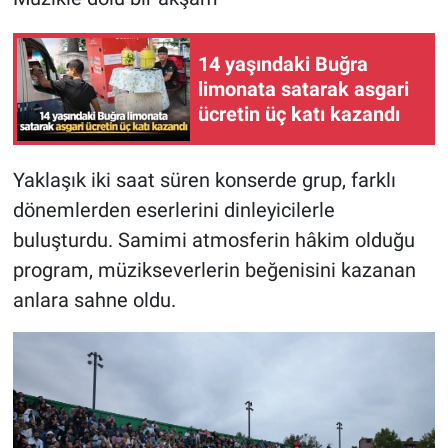
14 yaşındaki Buğra
limonata satarak asgari
ücretin üç katı kazandı
Yaklaşık iki saat süren konserde grup, farklı
dönemlerden eserlerini dinleyicilerle
buluşturdu. Samimi atmosferin hâkim olduğu
program, müzikseverlerin beğenisini kazanan
anlara sahne oldu.