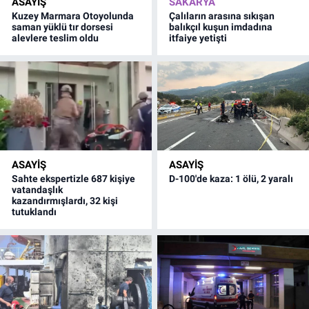
ASAYİŞ
SAKARYA
Kuzey Marmara Otoyolunda
Çalıların arasına sıkışan
saman yüklü tır dorsesi
balıkçıl kuşun imdadına
alevlere teslim oldu
itfaiye yetişti
ASAYİŞ
ASAYİŞ
Sahte ekspertizle 687 kişiye
D-100'de kaza: 1 ölü, 2 yaralı
vatandaşlık
kazandırmışlardı, 32 kişi
tutuklandı