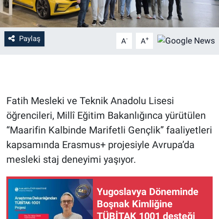
Paylaş
-
+
A
A
Fatih Mesleki ve Teknik Anadolu Lisesi
öğrencileri, Millî Eğitim Bakanlığınca yürütülen
“Maarifin Kalbinde Marifetli Gençlik” faaliyetleri
kapsamında Erasmus+ projesiyle Avrupa’da
mesleki staj deneyimi yaşıyor.
Yugoslavya Döneminde
Boşnak Kimliğine
TÜBİTAK 1001 desteği