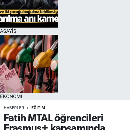
EĞİTİM
MAGAZİN
ASAYİŞ
ÖZEL HABER
HALK54 PANORAMA
EKONOMİ
HABERLER
EĞİTİM
Fatih MTAL öğrencileri
Erasmus+ kapsamında