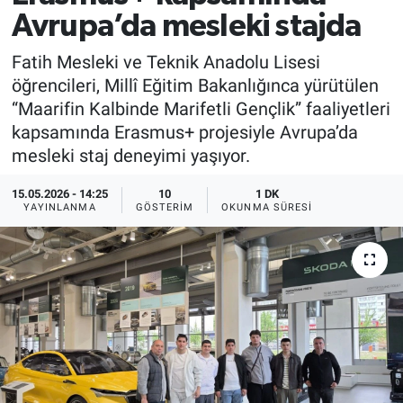
Avrupa’da mesleki stajda
Fatih Mesleki ve Teknik Anadolu Lisesi
öğrencileri, Millî Eğitim Bakanlığınca yürütülen
“Maarifin Kalbinde Marifetli Gençlik” faaliyetleri
kapsamında Erasmus+ projesiyle Avrupa’da
mesleki staj deneyimi yaşıyor.
15.05.2026 - 14:25
10
1 DK
YAYINLANMA
GÖSTERIM
OKUNMA SÜRESI