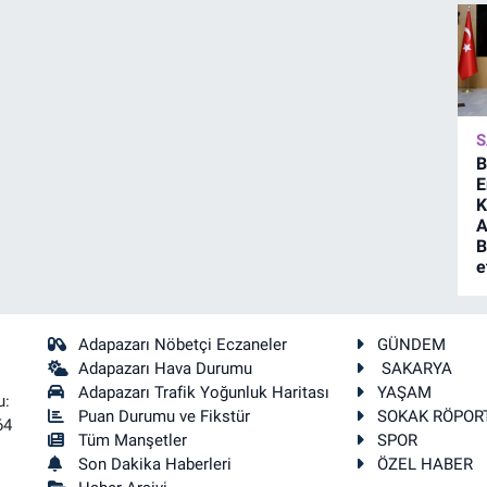
S
B
E
K
A
B
e
Adapazarı Nöbetçi Eczaneler
GÜNDEM
Adapazarı Hava Durumu
SAKARYA
Adapazarı Trafik Yoğunluk Haritası
YAŞAM
u:
Puan Durumu ve Fikstür
SOKAK RÖPOR
64
Tüm Manşetler
SPOR
Son Dakika Haberleri
ÖZEL HABER