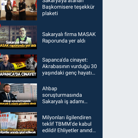
Sakarya'ya atanan
Başkomisere teşekkür
plaketi
Sakaryalı firma MASAK
Raporunda yer aldı
Sapanca'da cinayet:
Akrabasının vurduğu 30
yaşındaki genç hayatını
kaybetti
Ahbap
soruşturmasında
Sakaryalı iş adamı
gözaltına alındı
Milyonları ilgilendiren
teklif TBMM'de kabul
edildi! Ehliyetler anında
iptal edilecek