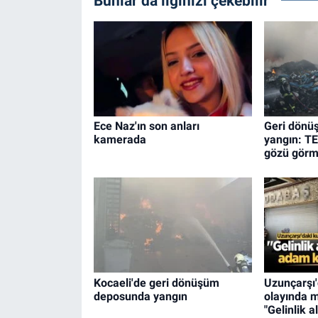
Bunlar da ilginizi çekebilir
Ece Naz'ın son anları
Geri dönü
kamerada
yangın: T
gözü görm
Kocaeli'de geri dönüşüm
Uzunçarşı
deposunda yangın
olayında m
"Gelinlik a