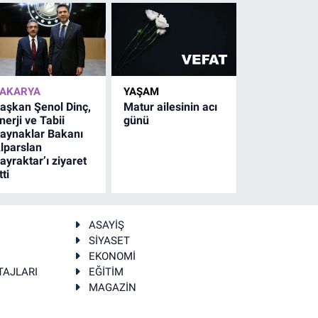
AKARYA
YAŞAM
aşkan Şenol Dinç,
Matur ailesinin acı
nerji ve Tabii
günü
aynaklar Bakanı
lparslan
ayraktar’ı ziyaret
tti
ASAYİŞ
SİYASET
EKONOMİ
TAJLARI
EĞİTİM
MAGAZİN