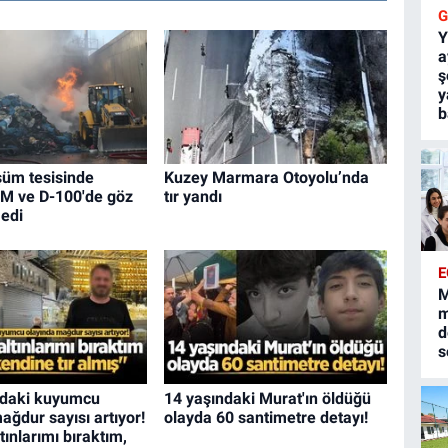
Y
a
ş
y
b
şüm tesisinde
Kuzey Marmara Otoyolu’nda
EM ve D-100'de göz
tır yandı
edi
E
M
m
d
s
'daki kuyumcu
14 yaşındaki Murat'ın öldüğü
ağdur sayısı artıyor!
olayda 60 santimetre detayı!
ltınlarımı bıraktım,