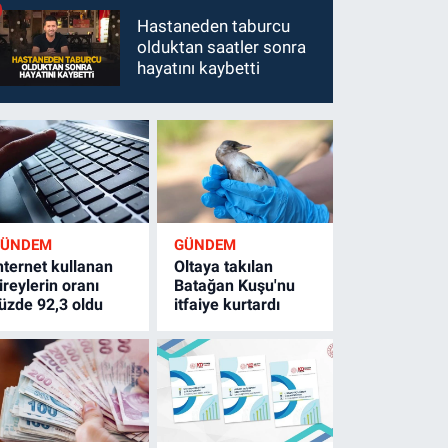
Hastaneden taburcu
olduktan saatler sonra
hayatını kaybetti
GÜNDEM
GÜNDEM
nternet kullanan
Oltaya takılan
ireylerin oranı
Batağan Kuşu'nu
üzde 92,3 oldu
itfaiye kurtardı