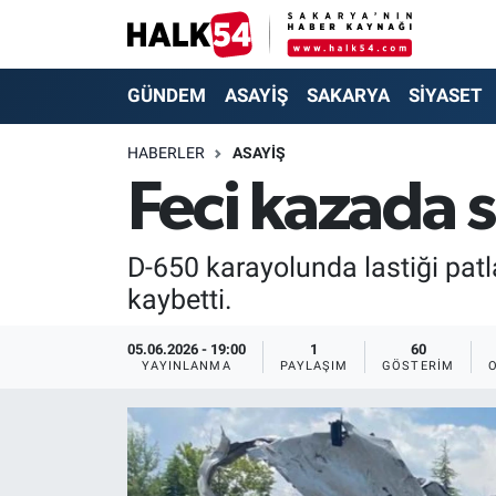
GÜNDEM
Adapazarı Nöbetçi Eczaneler
GÜNDEM
ASAYİŞ
SAKARYA
SİYASET
ASAYİŞ
Adapazarı Hava Durumu
HABERLER
ASAYİŞ
Feci kazada 
YAŞAM
Adapazarı Trafik Yoğunluk Haritası
SAKARYA
Süper Lig Puan Durumu ve Fikstür
D-650 karayolunda lastiği pat
kaybetti.
SİYASET
Tüm Manşetler
05.06.2026 - 19:00
1
60
EKONOMİ
Son Dakika Haberleri
YAYINLANMA
PAYLAŞIM
GÖSTERIM
SOKAK RÖPORTAJLARI
Haber Arşivi
SPOR