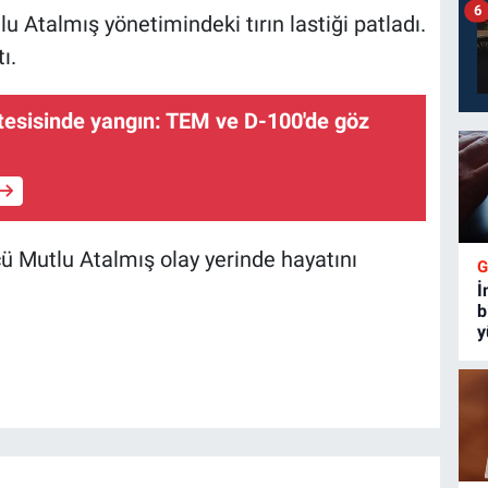
6
Atalmış yönetimindeki tırın lastiği patladı.
ı.
esisinde yangın: TEM ve D-100'de göz
 Mutlu Atalmış olay yerinde hayatını
İ
b
y