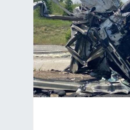
EĞİTİM
MAGAZİN
ÖZEL HABER
HALK54 PANORAMA