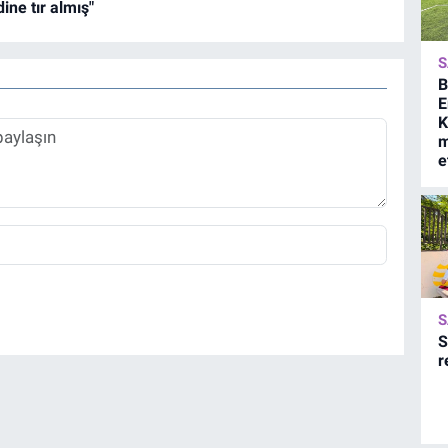
ne tır almış"
S
B
E
K
m
e
S
S
r