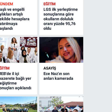
GÜNDEM
EĞİTİM
aşlı ve engelli
LGS ilk yerleştirme
ylıkları artışlı
sonuçlarına göre
ekilde hesaplara
okulların doluluk
atırılmaya
oranı yüzde 95,76
aşlandı
oldu
ĞİTİM
ASAYİŞ
EB'de il içi
Ece Naz'ın son
azerete bağlı yer
anları kamerada
eğiştirme
onuçları açıklandı