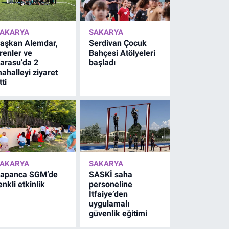
AKARYA
SAKARYA
aşkan Alemdar,
Serdivan Çocuk
renler ve
Bahçesi Atölyeleri
arasu’da 2
başladı
ahalleyi ziyaret
tti
AKARYA
SAKARYA
apanca SGM’de
SASKİ saha
enkli etkinlik
personeline
İtfaiye’den
uygulamalı
güvenlik eğitimi