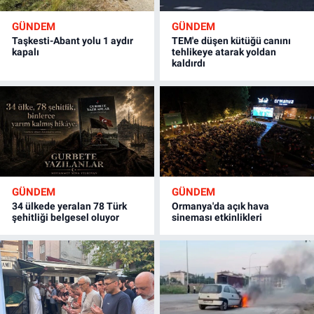
GÜNDEM
GÜNDEM
Taşkesti-Abant yolu 1 aydır
TEM'e düşen kütüğü canını
kapalı
tehlikeye atarak yoldan
kaldırdı
GÜNDEM
GÜNDEM
34 ülkede yeralan 78 Türk
Ormanya'da açık hava
şehitliği belgesel oluyor
sineması etkinlikleri