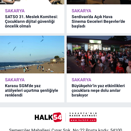
SAKARYA
SAKARYA
SATSO 31. Meslek Komitesi:
Serdivan’da Açık Hava
Çocukların dijital güvenliği
Sinema Geceleri Beşevler’de
öncelik olmalı
başladı
SAKARYA
SAKARYA
Karasu SGM’de yaz
Büyükşehir’in yaz etkinlikleri
atölyeleri uçurtma şenliğiyle
çocuklara neşe dolu anılar
renklendi
bırakıyor
Semerciler Mahallesi Çınar Sok. No:22 Posta kodu: 54100