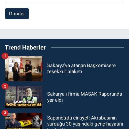
Gönder
Trend Haberler
1
Sakarya'ya atanan Başkomisere
teşekkür plaketi
2
Sakaryalı firma MASAK Raporunda
yer aldı
3
Sapanca'da cinayet: Akrabasının
vurduğu 30 yaşındaki genç hayatını