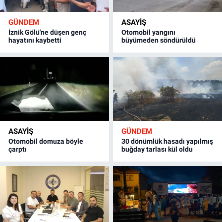
GÜNDEM
ASAYİŞ
İznik Gölü'ne düşen genç
Otomobil yangını
hayatını kaybetti
büyümeden söndürüldü
ASAYİŞ
GÜNDEM
Otomobil domuza böyle
30 dönümlük hasadı yapılmış
çarptı
buğday tarlası kül oldu