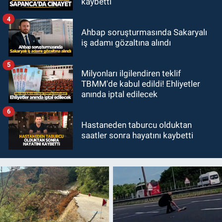
kaybetti
4
Ahbap soruşturmasında Sakaryalı
iş adamı gözaltına alındı
5
Milyonları ilgilendiren teklif
TBMM'de kabul edildi! Ehliyetler
anında iptal edilecek
6
Hastaneden taburcu olduktan
saatler sonra hayatını kaybetti