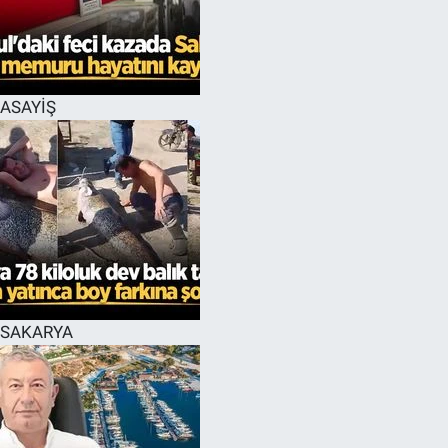
EĞİTİM
MAGAZİN
ASAYİŞ
ÖZEL HABER
HALK54 PANORAMA
SAKARYA