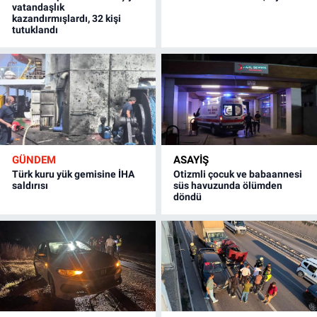
vatandaşlık
kazandırmışlardı, 32 kişi
tutuklandı
GÜNDEM
ASAYİŞ
Türk kuru yük gemisine İHA
Otizmli çocuk ve babaannesi
saldırısı
süs havuzunda ölümden
döndü