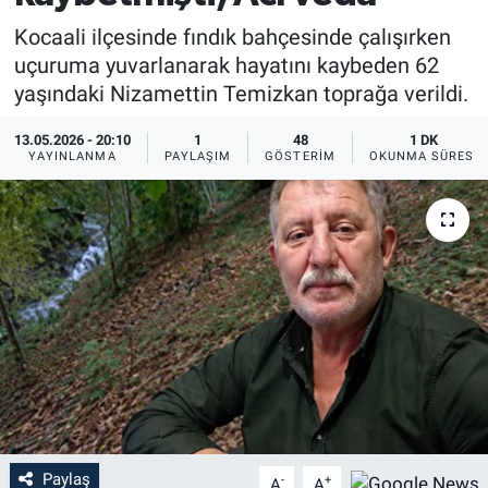
Kocaali ilçesinde fındık bahçesinde çalışırken
uçuruma yuvarlanarak hayatını kaybeden 62
yaşındaki Nizamettin Temizkan toprağa verildi.
13.05.2026 - 20:10
1
48
1 DK
YAYINLANMA
PAYLAŞIM
GÖSTERIM
OKUNMA SÜRESI
Paylaş
-
+
A
A