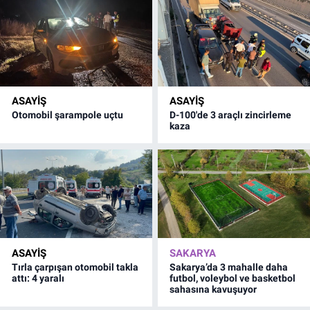
ASAYİŞ
ASAYİŞ
Otomobil şarampole uçtu
D-100'de 3 araçlı zincirleme
kaza
ASAYİŞ
SAKARYA
Tırla çarpışan otomobil takla
Sakarya’da 3 mahalle daha
attı: 4 yaralı
futbol, voleybol ve basketbol
sahasına kavuşuyor