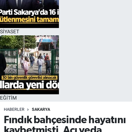
EĞİTİM
MAGAZİN
SİYASET
ÖZEL HABER
HALK54 PANORAMA
EĞİTİM
HABERLER
SAKARYA
Fındık bahçesinde hayatını
kaybetmişti, Acı veda