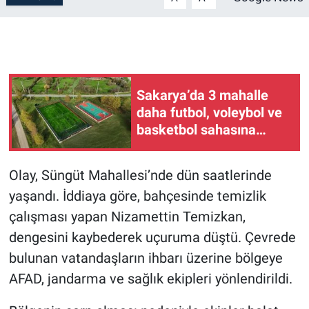
Sakarya’da 3 mahalle
daha futbol, voleybol ve
basketbol sahasına
kavuşuyor
Olay, Süngüt Mahallesi’nde dün saatlerinde
yaşandı. İddiaya göre, bahçesinde temizlik
çalışması yapan Nizamettin Temizkan,
dengesini kaybederek uçuruma düştü. Çevrede
bulunan vatandaşların ihbarı üzerine bölgeye
AFAD, jandarma ve sağlık ekipleri yönlendirildi.