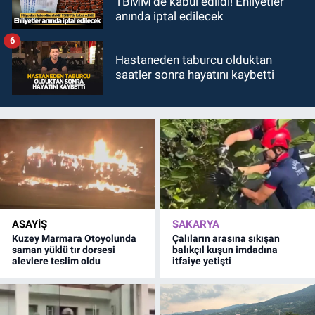
TBMM'de kabul edildi! Ehliyetler
anında iptal edilecek
6
Hastaneden taburcu olduktan
saatler sonra hayatını kaybetti
ASAYİŞ
SAKARYA
Kuzey Marmara Otoyolunda
Çalıların arasına sıkışan
saman yüklü tır dorsesi
balıkçıl kuşun imdadına
alevlere teslim oldu
itfaiye yetişti