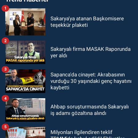
1
Sakarya'ya atanan Başkomisere
teşekkür plaketi
2
Sakaryalı firma MASAK Raporunda
yer aldı
3
Sapanca'da cinayet: Akrabasının
vurduğu 30 yaşındaki genç hayatını
kaybetti
4
Ahbap soruşturmasında Sakaryalı
iş adamı gözaltına alındı
5
Milyonları ilgilendiren teklif