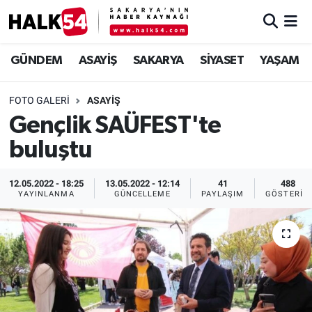
GÜNDEM
Adapazarı Nöbetçi Eczaneler
GÜNDEM
ASAYİŞ
SAKARYA
SİYASET
YAŞAM
ASAYİŞ
Adapazarı Hava Durumu
FOTO GALERI
ASAYİŞ
Gençlik SAÜFEST'te
YAŞAM
Adapazarı Trafik Yoğunluk Haritası
buluştu
SAKARYA
Süper Lig Puan Durumu ve Fikstür
12.05.2022 - 18:25
13.05.2022 - 12:14
41
488
SİYASET
Tüm Manşetler
YAYINLANMA
GÜNCELLEME
PAYLAŞIM
GÖSTERIM
EKONOMİ
Son Dakika Haberleri
SOKAK RÖPORTAJLARI
Haber Arşivi
SPOR