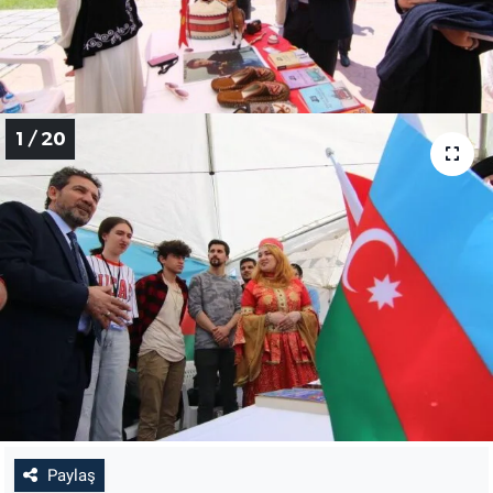
EĞİTİM
MAGAZİN
1 / 20
ÖZEL HABER
HALK54 PANORAMA
Paylaş