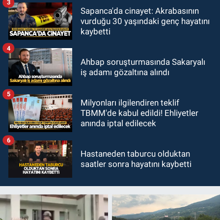
3
Sapanca'da cinayet: Akrabasının
vurduğu 30 yaşındaki genç hayatını
kaybetti
4
Ahbap soruşturmasında Sakaryalı
iş adamı gözaltına alındı
5
Milyonları ilgilendiren teklif
TBMM'de kabul edildi! Ehliyetler
anında iptal edilecek
6
Hastaneden taburcu olduktan
saatler sonra hayatını kaybetti