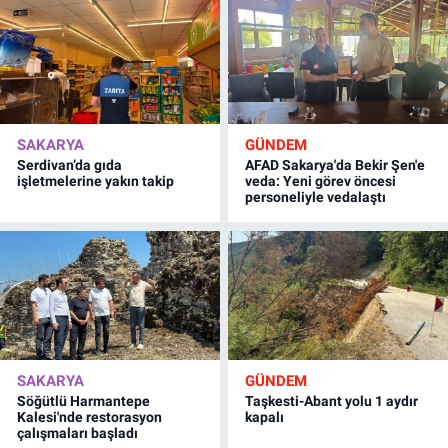
SAKARYA
GÜNDEM
Serdivan’da gıda
AFAD Sakarya'da Bekir Şen'e
işletmelerine yakın takip
veda: Yeni görev öncesi
personeliyle vedalaştı
SAKARYA
GÜNDEM
Söğütlü Harmantepe
Taşkesti-Abant yolu 1 aydır
Kalesi'nde restorasyon
kapalı
çalışmaları başladı