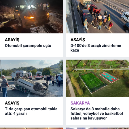
ASAYİŞ
ASAYİŞ
Otomobil şarampole uçtu
D-100'de 3 araçlı zincirleme
kaza
ASAYİŞ
SAKARYA
Tırla çarpışan otomobil takla
Sakarya’da 3 mahalle daha
attı: 4 yaralı
futbol, voleybol ve basketbol
sahasına kavuşuyor