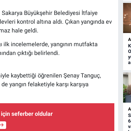
n Sakarya Büyükşehir Belediyesi İtfaiye
evleri kontrol altına aldı. Çıkan yangında ev
amaz hale geldi.
A
ığı ilk incelemelerde, yangının mutfakta
K
O
ndan çıktığı belirlendi.
y
a
niyle kaybettiği öğrenilen Şenay Tanguç,
de yangın felaketiyle karşı karşıya
A
için seferber oldular
S
6
v