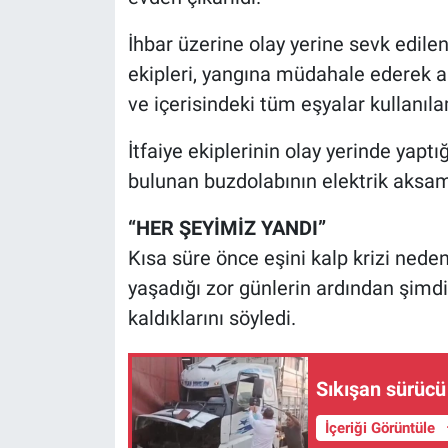
İhbar üzerine olay yerine sevk edile
ekipleri, yangına müdahale ederek al
ve içerisindeki tüm eşyalar kullanıl
İtfaiye ekiplerinin olay yerinde yapt
bulunan buzdolabının elektrik aksamı
“HER ŞEYİMİZ YANDI”
Kısa süre önce eşini kalp krizi nede
yaşadığı zor günlerin ardından şimdi 
kaldıklarını söyledi.
Sıkışan sürücü 
İçeriği Görüntüle