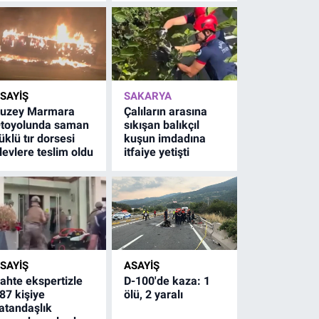
SAYİŞ
SAKARYA
uzey Marmara
Çalıların arasına
toyolunda saman
sıkışan balıkçıl
üklü tır dorsesi
kuşun imdadına
levlere teslim oldu
itfaiye yetişti
SAYİŞ
ASAYİŞ
ahte ekspertizle
D-100'de kaza: 1
87 kişiye
ölü, 2 yaralı
atandaşlık