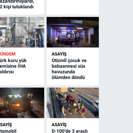
azandırmışlardı,
2 kişi tutuklandı
GÜNDEM
ASAYİŞ
ürk kuru yük
Otizmli çocuk ve
emisine İHA
babaannesi süs
aldırısı
havuzunda
ölümden döndü
SAYİŞ
ASAYİŞ
tomobil
D-100'de 3 araçlı