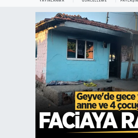
YAYINLANMA
GÜNCELLEME
PAYLAŞI
EĞİTİM
MAGAZİN
ÖZEL HABER
HALK54 PANORAMA