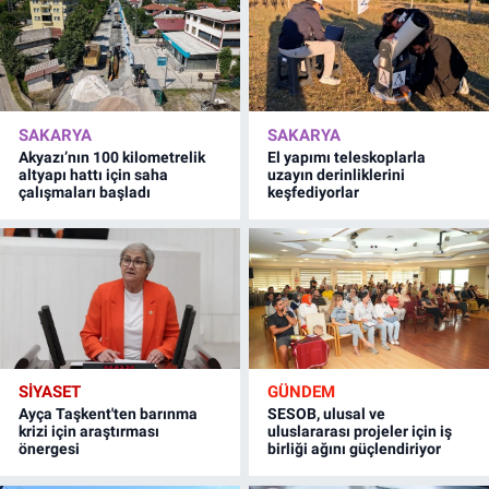
SAKARYA
SAKARYA
Akyazı’nın 100 kilometrelik
El yapımı teleskoplarla
altyapı hattı için saha
uzayın derinliklerini
çalışmaları başladı
keşfediyorlar
SİYASET
GÜNDEM
Ayça Taşkent'ten barınma
SESOB, ulusal ve
krizi için araştırması
uluslararası projeler için iş
önergesi
birliği ağını güçlendiriyor