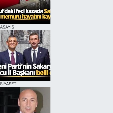
EĞİTİM
MAGAZİN
ASAYİŞ
ÖZEL HABER
HALK54 PANORAMA
SİYASET