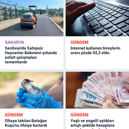
SAKARYA
GÜNDEM
Serdivan'da Sahipsiz
İnternet kullanan bireylerin
Hayvanlar Bakımevi yolunda
oranı yüzde 92,3 oldu
asfalt çalışmaları
tamamlandı
GÜNDEM
GÜNDEM
Oltaya takılan Batağan
Yaşlı ve engelli aylıkları
Kuşu'nu itfaiye kurtardı
artışlı şekilde hesaplara