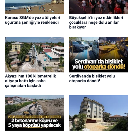
Karasu SGM’de yaz atölyeleri
Büyükşehir’in yaz etkinlikleri
uçurtma şenliğiyle renklendi
çocuklara neşe dolu anılar
bırakıyor
Akyazı’nın 100 kilometrelik
Serdivan'da bisiklet yolu
altyapı hattı için saha
otoparka döndü!
çalışmaları başladı