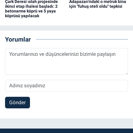
Çark Deresi ıslah projesinde
Adapazarı'ndaki o metruk bina
ikinci etap ihalesi başladı: 2
için "fuhuş oteli oldu" tepkisi
betonarme köprü ve 5 yaya
köprüsü yapılacak
Yorumlar
Gönder