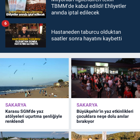
TBMM'de kabul edildi! Ehliyetler
anında iptal edilecek
6
Hastaneden taburcu olduktan
saatler sonra hayatını kaybetti
SAKARYA
SAKARYA
Karasu SGM’de yaz
Büyükşehir’in yaz etkinlikleri
atölyeleri uçurtma şenliğiyle
çocuklara neşe dolu anılar
renklendi
bırakıyor