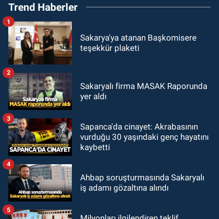
Trend Haberler
1
Sakarya'ya atanan Başkomisere
teşekkür plaketi
2
Sakaryalı firma MASAK Raporunda
yer aldı
3
Sapanca'da cinayet: Akrabasının
vurduğu 30 yaşındaki genç hayatını
kaybetti
4
Ahbap soruşturmasında Sakaryalı
iş adamı gözaltına alındı
5
Milyonları ilgilendiren teklif