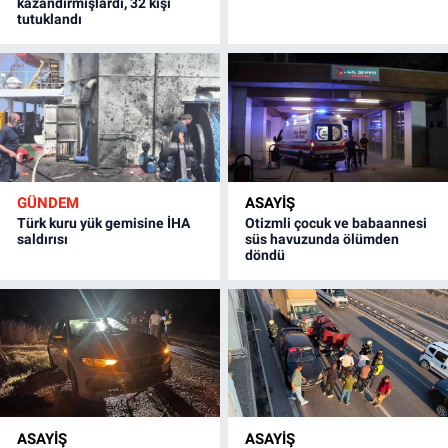
kazandırmışlardı, 32 kişi
tutuklandı
GÜNDEM
ASAYİŞ
Türk kuru yük gemisine İHA
Otizmli çocuk ve babaannesi
saldırısı
süs havuzunda ölümden
döndü
ASAYİŞ
ASAYİŞ