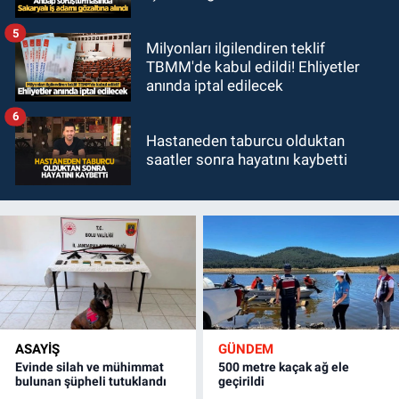
5
Milyonları ilgilendiren teklif
TBMM'de kabul edildi! Ehliyetler
anında iptal edilecek
6
Hastaneden taburcu olduktan
saatler sonra hayatını kaybetti
ASAYİŞ
GÜNDEM
Evinde silah ve mühimmat
500 metre kaçak ağ ele
bulunan şüpheli tutuklandı
geçirildi