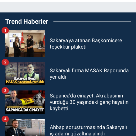
Trend Haberler
1
Sakarya'ya atanan Başkomisere
teşekkür plaketi
2
Sakaryalı firma MASAK Raporunda
yer aldı
3
Sapanca'da cinayet: Akrabasının
vurduğu 30 yaşındaki genç hayatını
kaybetti
4
Ahbap soruşturmasında Sakaryalı
iş adamı gözaltına alındı