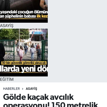
EĞİTİM
MAGAZİN
ASAYİŞ
ÖZEL HABER
HALK54 PANORAMA
EĞİTİM
HABERLER
ASAYİŞ
Gölde kaçak avcılık
operasyonu! 150 metrelik