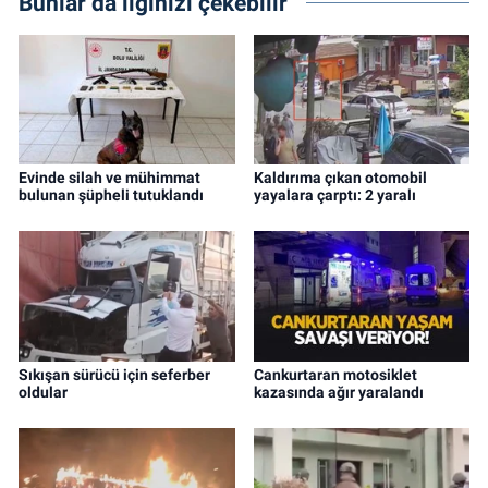
Bunlar da ilginizi çekebilir
Evinde silah ve mühimmat
Kaldırıma çıkan otomobil
bulunan şüpheli tutuklandı
yayalara çarptı: 2 yaralı
Sıkışan sürücü için seferber
Cankurtaran motosiklet
oldular
kazasında ağır yaralandı