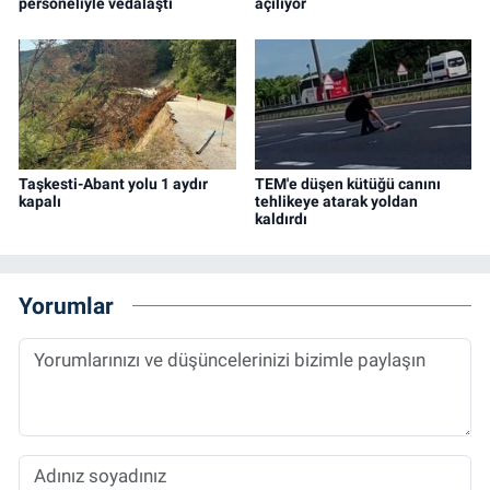
personeliyle vedalaştı
açılıyor
Taşkesti-Abant yolu 1 aydır
TEM'e düşen kütüğü canını
kapalı
tehlikeye atarak yoldan
kaldırdı
Yorumlar