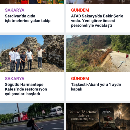
SAKARYA
GÜNDEM
Serdivan’da gıda
AFAD Sakarya'da Bekir Şen'e
işletmelerine yakın takip
veda: Yeni görev öncesi
personeliyle vedalaştı
SAKARYA
GÜNDEM
Söğütlü Harmantepe
Taşkesti-Abant yolu 1 aydır
Kalesi'nde restorasyon
kapalı
çalışmaları başladı