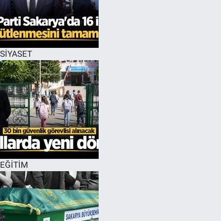
SİYASET
EĞİTİM