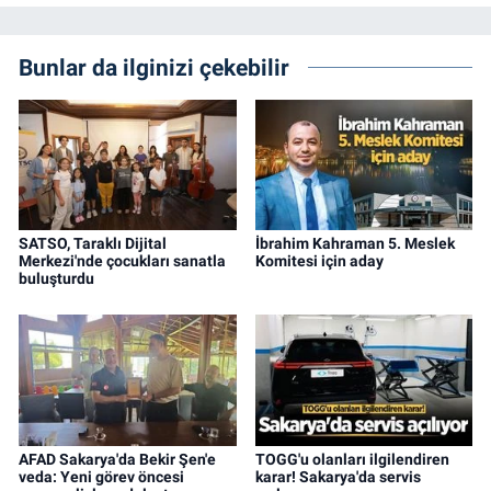
Bunlar da ilginizi çekebilir
SATSO, Taraklı Dijital
İbrahim Kahraman 5. Meslek
Merkezi'nde çocukları sanatla
Komitesi için aday
buluşturdu
AFAD Sakarya'da Bekir Şen'e
TOGG'u olanları ilgilendiren
veda: Yeni görev öncesi
karar! Sakarya'da servis