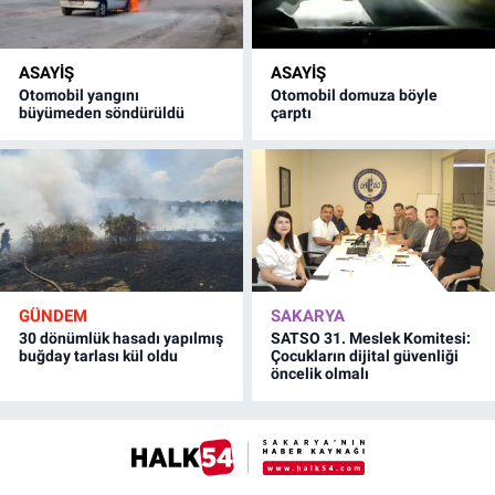
ASAYİŞ
ASAYİŞ
Otomobil yangını
Otomobil domuza böyle
büyümeden söndürüldü
çarptı
GÜNDEM
SAKARYA
30 dönümlük hasadı yapılmış
SATSO 31. Meslek Komitesi:
buğday tarlası kül oldu
Çocukların dijital güvenliği
öncelik olmalı