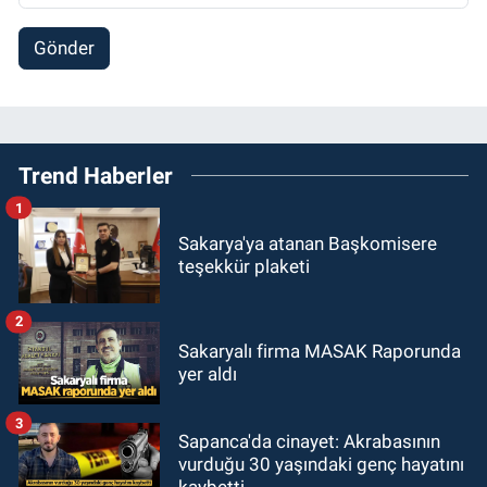
Gönder
Trend Haberler
1
Sakarya'ya atanan Başkomisere
teşekkür plaketi
2
Sakaryalı firma MASAK Raporunda
yer aldı
3
Sapanca'da cinayet: Akrabasının
vurduğu 30 yaşındaki genç hayatını