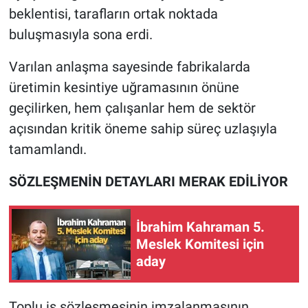
beklentisi, tarafların ortak noktada
buluşmasıyla sona erdi.
Varılan anlaşma sayesinde fabrikalarda
üretimin kesintiye uğramasının önüne
geçilirken, hem çalışanlar hem de sektör
açısından kritik öneme sahip süreç uzlaşıyla
tamamlandı.
SÖZLEŞMENİN DETAYLARI MERAK EDİLİYOR
İbrahim Kahraman 5.
Meslek Komitesi için
aday
Toplu iş sözleşmesinin imzalanmasının