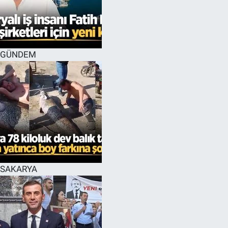
EĞİTİM
MAGAZİN
GÜNDEM
ÖZEL HABER
HALK54 PANORAMA
SAKARYA