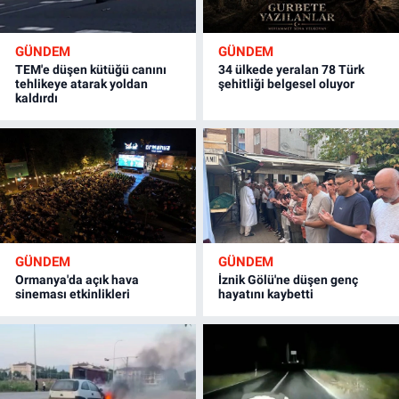
GÜNDEM
GÜNDEM
TEM'e düşen kütüğü canını
34 ülkede yeralan 78 Türk
tehlikeye atarak yoldan
şehitliği belgesel oluyor
kaldırdı
GÜNDEM
GÜNDEM
Ormanya'da açık hava
İznik Gölü'ne düşen genç
sineması etkinlikleri
hayatını kaybetti