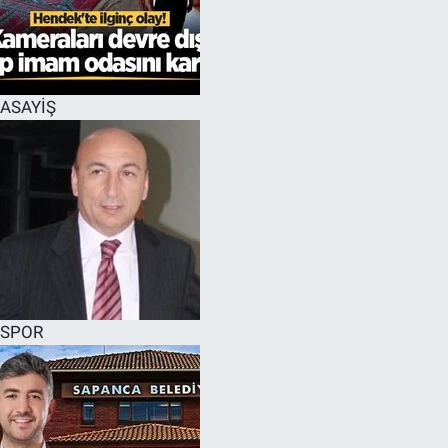
EĞİTİM
MAGAZİN
ASAYİŞ
ÖZEL HABER
HALK54 PANORAMA
SPOR