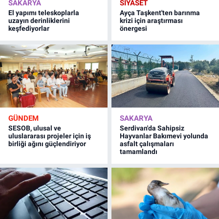
SAKARYA
SİYASET
El yapımı teleskoplarla
Ayça Taşkent'ten barınma
uzayın derinliklerini
krizi için araştırması
keşfediyorlar
önergesi
GÜNDEM
SAKARYA
SESOB, ulusal ve
Serdivan'da Sahipsiz
uluslararası projeler için iş
Hayvanlar Bakımevi yolunda
birliği ağını güçlendiriyor
asfalt çalışmaları
tamamlandı