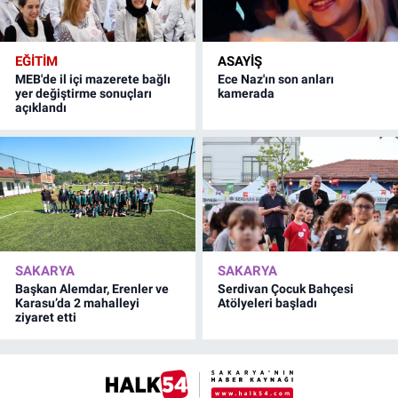
EĞİTİM
ASAYİŞ
MEB'de il içi mazerete bağlı
Ece Naz'ın son anları
yer değiştirme sonuçları
kamerada
açıklandı
SAKARYA
SAKARYA
Başkan Alemdar, Erenler ve
Serdivan Çocuk Bahçesi
Karasu’da 2 mahalleyi
Atölyeleri başladı
ziyaret etti