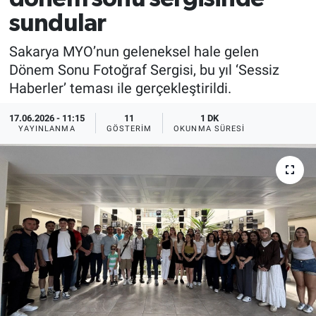
sundular
Sakarya MYO’nun geleneksel hale gelen
Dönem Sonu Fotoğraf Sergisi, bu yıl ‘Sessiz
Haberler’ teması ile gerçekleştirildi.
17.06.2026 - 11:15
11
1 DK
YAYINLANMA
GÖSTERIM
OKUNMA SÜRESI